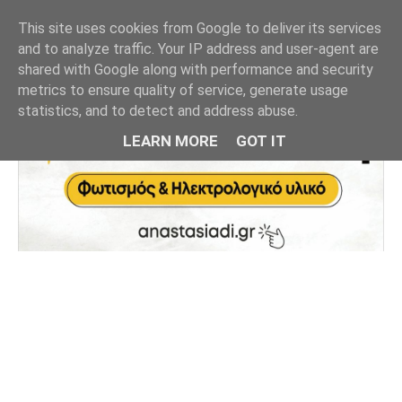
This site uses cookies from Google to deliver its services
and to analyze traffic. Your IP address and user-agent are
shared with Google along with performance and security
metrics to ensure quality of service, generate usage
statistics, and to detect and address abuse.
LEARN MORE
GOT IT