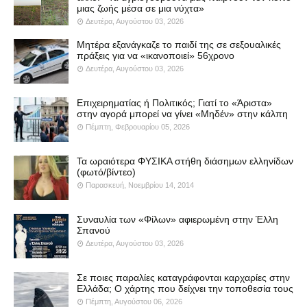
μιας ζωής μέσα σε μια νύχτα»
Δευτέρα, Αυγούστου 03, 2026
Μητέρα εξανάγκαζε το παιδί της σε σεξουαλικές
πράξεις για να «ικανοποιεί» 56χρονο
Δευτέρα, Αυγούστου 03, 2026
Επιχειρηματίας ή Πολιτικός; Γιατί το «Άριστα»
στην αγορά μπορεί να γίνει «Μηδέν» στην κάλπη
Πέμπτη, Φεβρουαρίου 05, 2026
Τα ωραιότερα ΦΥΣΙΚΑ στήθη διάσημων ελληνίδων
(φωτό/βίντεο)
Παρασκευή, Νοεμβρίου 14, 2014
Συναυλία των «Φίλων» αφιερωμένη στην Έλλη
Σπανού
Δευτέρα, Αυγούστου 03, 2026
Σε ποιες παραλίες καταγράφονται καρχαρίες στην
Ελλάδα; Ο χάρτης που δείχνει την τοποθεσία τους
Πέμπτη, Αυγούστου 06, 2026