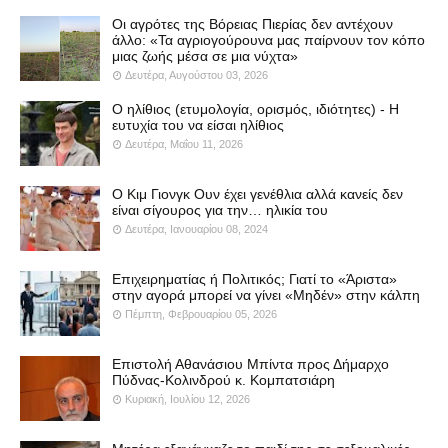
Οι αγρότες της Βόρειας Πιερίας δεν αντέχουν
άλλο: «Τα αγριογούρουνα μας παίρνουν τον κόπο
μιας ζωής μέσα σε μια νύχτα»
Δευτέρα, Αυγούστου 03, 2026
Ο ηλίθιος (ετυμολογία, ορισμός, ιδιότητες) - Η
ευτυχία του να είσαι ηλίθιος
Δευτέρα, Μαΐου 11, 2026
Ο Κιμ Γιονγκ Ουν έχει γενέθλια αλλά κανείς δεν
είναι σίγουρος για την… ηλικία του
Δευτέρα, Ιανουαρίου 08, 2024
Επιχειρηματίας ή Πολιτικός; Γιατί το «Άριστα»
στην αγορά μπορεί να γίνει «Μηδέν» στην κάλπη
Πέμπτη, Φεβρουαρίου 05, 2026
Επιστολή Αθανάσιου Μπίντα προς Δήμαρχο
Πύδνας-Κολινδρού κ. Κομπατσιάρη
Κυριακή, Ιουλίου 12, 2026