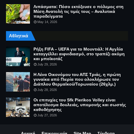
Λιπάσματα: Πόσο εκτόξευσε ο πόλεμος στη
Μέση Ανατολή τις τιμές τους – Αναλυτικά
παραδείγματα
May 14, 2026
Αθλητικά
Ρήξη FIFA – UEFA για το Μουντιάλ: Η Αγγλία
καταγγέλλει αιφνιδιασμό, στο τραπέζι ακόμη
και μποϊκοτάζ
July 29, 2026
Η Λένα Οικονόμου του ΑΠΣ Τριάς, η πρώτη
γυναίκα από Πιερία που ολοκλήρωσε τον
Διάπλου Θερμαϊκού/Τορωναίου (26χλμ.)
July 28, 2026
Οι επιτυχίες του Sfk Pierikos Volley είναι
αποτέλεσμα δουλειάς, υπομονής και σωστής
καθοδήγησης
July 27, 2026
Αρχική
Επικοινωνία
Site Map
Σύνδεση