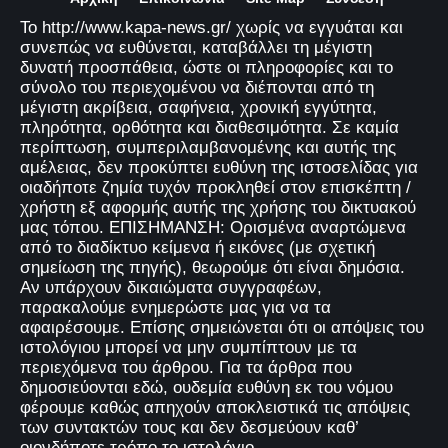
Το http://www.kapa-news.gr/ χωρίς να εγγυάται και
συνεπώς να ευθύνεται, καταβάλλει τη μέγιστη
δυνατή προσπάθεια, ώστε οι πληροφορίες και το
σύνολο του περιεχομένου να διέπονται από τη
μέγιστη ακρίβεια, σαφήνεια, χρονική εγγύτητα,
πληρότητα, ορθότητα και διαθεσιμότητα. Σε καμία
περίπτωση, συμπεριλαμβανομένης και αυτής της
αμέλειας, δεν προκύπτει ευθύνη της ιστοσελίδας για
οιαδήποτε ζημία τυχόν προκληθεί στον επισκέπτη /
χρήστη εξ αφορμής αυτής της χρήσης του δικτυακού
μας τόπου. ΕΠΙΣΗΜΑΝΣΗ: Ορισμένα αναρτώμενα
από το διαδίκτυο κείμενα ή εικόνες (με σχετική
σημείωση της πηγής), θεωρούμε ότι είναι δημόσια.
Αν υπάρχουν δικαιώματα συγγραφέων,
παρακαλούμε ενημερώστε μας για να τα
αφαιρέσουμε. Επίσης σημειώνεται ότι οι απόψεις του
ιστολόγιου μπορεί να μην συμπίπτουν με τα
περιεχόμενα του άρθρου. Για τα άρθρα που
δημοσιεύονται εδώ, ουδεμία ευθύνη εκ του νόμου
φέρουμε καθώς απηχούν αποκλειστικά τις απόψεις
των συντακτών τους και δεν δεσμεύουν καθ’
οιονδήποτε τρόπο το ιστολόγιο.