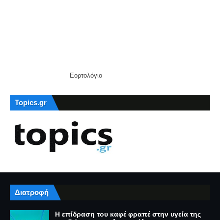
Εορτολόγιο
Topics.gr
Διατροφή
Η επίδραση του καφέ φραπέ στην υγεία της