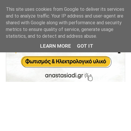
This site uses cookies from Google to deliver its services
and to analyze traffic. Your IP address and user-agent are
shared with Google along with performance and security
metrics to ensure quality of service, generate usage
statistics, and to detect and address abuse.
LEARN MORE
GOT IT