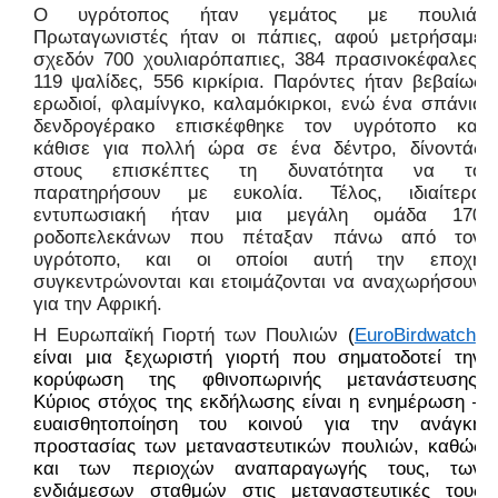
Ο υγρότοπος ήταν γεμάτος με πουλιά!
Πρωταγωνιστές ήταν οι πάπιες, αφού μετρήσαμε
σχεδόν 700 χουλιαρόπαπιες, 384 πρασινοκέφαλες,
119 ψαλίδες, 556 κιρκίρια. Παρόντες ήταν βεβαίως
ερωδιοί, φλαμίνγκο, καλαμόκιρκοι, ενώ ένα σπάνιο
δενδρογέρακο επισκέφθηκε τον υγρότοπο και
κάθισε για πολλή ώρα σε ένα δέντρο, δίνοντάς
στους επισκέπτες τη δυνατότητα να το
παρατηρήσουν με ευκολία. Τέλος, ιδιαίτερα
εντυπωσιακή ήταν μια μεγάλη ομάδα 170
ροδοπελεκάνων που πέταξαν πάνω από τον
υγρότοπο, και οι οποίοι αυτή την εποχή
συγκεντρώνονται και ετοιμάζονται να αναχωρήσουν
για την Αφρική.
Η Ευρωπαϊκή Γιορτή των Πουλιών
(
EuroBirdwatch
)
είναι μια ξεχωριστή γιορτή που σηματοδοτεί την
κορύφωση της φθινοπωρινής μετανάστευσης.
Κύριος στόχος της εκδήλωσης είναι η ενημέρωση –
ευαισθητοποίηση του κοινού για την ανάγκη
προστασίας των μεταναστευτικών πουλιών, καθώς
και των περιοχών αναπαραγωγής τους, των
ενδιάμεσων σταθμών στις μεταναστευτικές τους