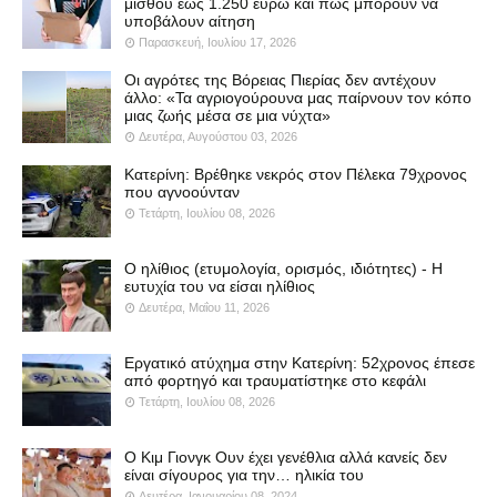
μισθού έως 1.250 ευρώ και πώς μπορούν να
υποβάλουν αίτηση
Παρασκευή, Ιουλίου 17, 2026
Οι αγρότες της Βόρειας Πιερίας δεν αντέχουν
άλλο: «Τα αγριογούρουνα μας παίρνουν τον κόπο
μιας ζωής μέσα σε μια νύχτα»
Δευτέρα, Αυγούστου 03, 2026
Κατερίνη: Βρέθηκε νεκρός στον Πέλεκα 79χρονος
που αγνοούνταν
Τετάρτη, Ιουλίου 08, 2026
Ο ηλίθιος (ετυμολογία, ορισμός, ιδιότητες) - Η
ευτυχία του να είσαι ηλίθιος
Δευτέρα, Μαΐου 11, 2026
Εργατικό ατύχημα στην Κατερίνη: 52χρονος έπεσε
από φορτηγό και τραυματίστηκε στο κεφάλι
Τετάρτη, Ιουλίου 08, 2026
Ο Κιμ Γιονγκ Ουν έχει γενέθλια αλλά κανείς δεν
είναι σίγουρος για την… ηλικία του
Δευτέρα, Ιανουαρίου 08, 2024