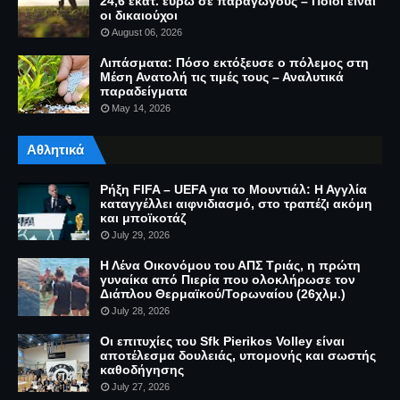
24,6 εκατ. ευρώ σε παραγωγούς – Ποιοι είναι
οι δικαιούχοι
August 06, 2026
Λιπάσματα: Πόσο εκτόξευσε ο πόλεμος στη
Μέση Ανατολή τις τιμές τους – Αναλυτικά
παραδείγματα
May 14, 2026
Αθλητικά
Ρήξη FIFA – UEFA για το Μουντιάλ: Η Αγγλία
καταγγέλλει αιφνιδιασμό, στο τραπέζι ακόμη
και μποϊκοτάζ
July 29, 2026
Η Λένα Οικονόμου του ΑΠΣ Τριάς, η πρώτη
γυναίκα από Πιερία που ολοκλήρωσε τον
Διάπλου Θερμαϊκού/Τορωναίου (26χλμ.)
July 28, 2026
Οι επιτυχίες του Sfk Pierikos Volley είναι
αποτέλεσμα δουλειάς, υπομονής και σωστής
καθοδήγησης
July 27, 2026