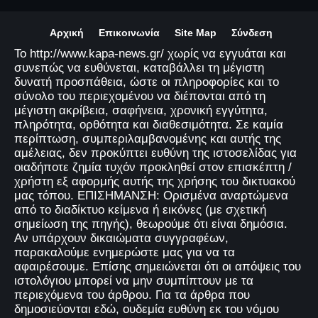
Αρχική
Επικοινωνία
Site Map
Σύνδεση
Το http://www.kapa-news.gr/ χωρίς να εγγυάται και
συνεπώς να ευθύνεται, καταβάλλει τη μέγιστη
δυνατή προσπάθεια, ώστε οι πληροφορίες και το
σύνολο του περιεχομένου να διέπονται από τη
μέγιστη ακρίβεια, σαφήνεια, χρονική εγγύτητα,
πληρότητα, ορθότητα και διαθεσιμότητα. Σε καμία
περίπτωση, συμπεριλαμβανομένης και αυτής της
αμέλειας, δεν προκύπτει ευθύνη της ιστοσελίδας για
οιαδήποτε ζημία τυχόν προκληθεί στον επισκέπτη /
χρήστη εξ αφορμής αυτής της χρήσης του δικτυακού
μας τόπου. ΕΠΙΣΗΜΑΝΣΗ: Ορισμένα αναρτώμενα
από το διαδίκτυο κείμενα ή εικόνες (με σχετική
σημείωση της πηγής), θεωρούμε ότι είναι δημόσια.
Αν υπάρχουν δικαιώματα συγγραφέων,
παρακαλούμε ενημερώστε μας για να τα
αφαιρέσουμε. Επίσης σημειώνεται ότι οι απόψεις του
ιστολόγιου μπορεί να μην συμπίπτουν με τα
περιεχόμενα του άρθρου. Για τα άρθρα που
δημοσιεύονται εδώ, ουδεμία ευθύνη εκ του νόμου