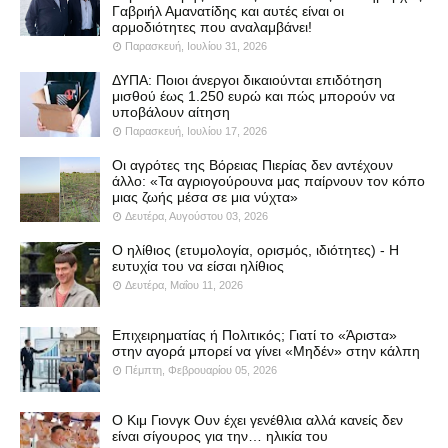
Γαβριήλ Αμανατίδης και αυτές είναι οι
αρμοδιότητες που αναλαμβάνει!
Παρασκευή, Ιουλίου 31, 2026
ΔΥΠΑ: Ποιοι άνεργοι δικαιούνται επιδότηση
μισθού έως 1.250 ευρώ και πώς μπορούν να
υποβάλουν αίτηση
Παρασκευή, Ιουλίου 17, 2026
Οι αγρότες της Βόρειας Πιερίας δεν αντέχουν
άλλο: «Τα αγριογούρουνα μας παίρνουν τον κόπο
μιας ζωής μέσα σε μια νύχτα»
Δευτέρα, Αυγούστου 03, 2026
Ο ηλίθιος (ετυμολογία, ορισμός, ιδιότητες) - Η
ευτυχία του να είσαι ηλίθιος
Δευτέρα, Μαΐου 11, 2026
Επιχειρηματίας ή Πολιτικός; Γιατί το «Άριστα»
στην αγορά μπορεί να γίνει «Μηδέν» στην κάλπη
Πέμπτη, Φεβρουαρίου 05, 2026
Ο Κιμ Γιονγκ Ουν έχει γενέθλια αλλά κανείς δεν
είναι σίγουρος για την… ηλικία του