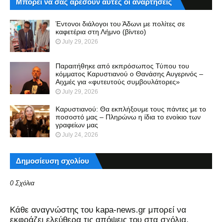
Μπορεί να σας αρέσουν αυτές οι αναρτήσεις
Έντονοι διάλογοι του Άδωνι με πολίτες σε
καφετέρια στη Λήμνο (βίντεο)
July 29, 2026
Παραιτήθηκε από εκπρόσωπος Τύπου του
κόμματος Καρυστιανού ο Θανάσης Αυγερινός –
Αιχμές για «φυτευτούς συμβουλάτορες»
July 29, 2026
Καρυστιανού: Θα εκπλήξουμε τους πάντες με το
ποσοστό μας – Πληρώνω η ίδια το ενοίκιο των
γραφείων μας
July 24, 2026
Δημοσίευση σχολίου
0 Σχόλια
Kάθε αναγνώστης του kapa-news.gr μπορεί να
εκφράζει ελεύθερα τις απόψεις του στα σχόλια,