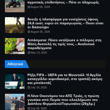
αγροτικές επιδοτήσεις – Πότε οι πληρωμές
August 06, 2026
Άνοιξε η πλατφόρμα για ενισχύσεις ύψους
24,6 εκατ. ευρώ σε παραγωγούς – Ποιοι είναι
οι δικαιούχοι
August 06, 2026
Λιπάσματα: Πόσο εκτόξευσε ο πόλεμος στη
Μέση Ανατολή τις τιμές τους – Αναλυτικά
παραδείγματα
May 14, 2026
Αθλητικά
Ρήξη FIFA – UEFA για το Μουντιάλ: Η Αγγλία
καταγγέλλει αιφνιδιασμό, στο τραπέζι ακόμη
και μποϊκοτάζ
July 29, 2026
Η Λένα Οικονόμου του ΑΠΣ Τριάς, η πρώτη
γυναίκα από Πιερία που ολοκλήρωσε τον
Διάπλου Θερμαϊκού/Τορωναίου (26χλμ.)
July 28, 2026