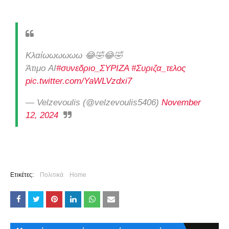
Κλαίωωωωωω 😂🤣😂🤣
Άτιμο AI
#συνεδριο_ΣΥΡΙΖΑ
#Συριζα_τελος
pic.twitter.com/YaWLVzdxi7
— Velzevoulis (@velzevoulis5406)
November
12, 2024
Ετικέτες:
Πολιτικά
Home