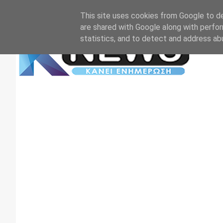
Αρχική
Επικοινωνία
Πρωτοσέλιδα
TV+RADIO
This site uses cookies from Google to del
are shared with Google along with perfor
statistics, and to detect and address ab