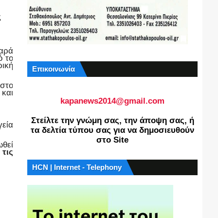
ς
βαρά
ό το
ρική
Επικοινωνία
στο
 και
kapanews2014@gmail.com
Στείλτε την γνώμη σας, την άποψη σας, ή
γεία
τα δελτία τύπου σας για να δημοσιευθούν
στο Site
ωθεί
τις
HCN | Internet - Telephony