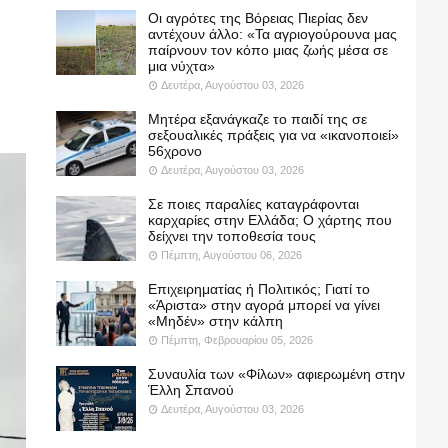
Οι αγρότες της Βόρειας Πιερίας δεν
αντέχουν άλλο: «Τα αγριογούρουνα μας
παίρνουν τον κόπο μιας ζωής μέσα σε
μια νύχτα»
Δευτέρα, Αυγούστου 03, 2026
Μητέρα εξανάγκαζε το παιδί της σε
σεξουαλικές πράξεις για να «ικανοποιεί»
56χρονο
Δευτέρα, Αυγούστου 03, 2026
Σε ποιες παραλίες καταγράφονται
καρχαρίες στην Ελλάδα; Ο χάρτης που
δείχνει την τοποθεσία τους
Πέμπτη, Αυγούστου 06, 2026
Επιχειρηματίας ή Πολιτικός; Γιατί το
«Άριστα» στην αγορά μπορεί να γίνει
«Μηδέν» στην κάλπη
Πέμπτη, Φεβρουαρίου 05, 2026
Συναυλία των «Φίλων» αφιερωμένη στην
Έλλη Σπανού
Δευτέρα, Αυγούστου 03, 2026