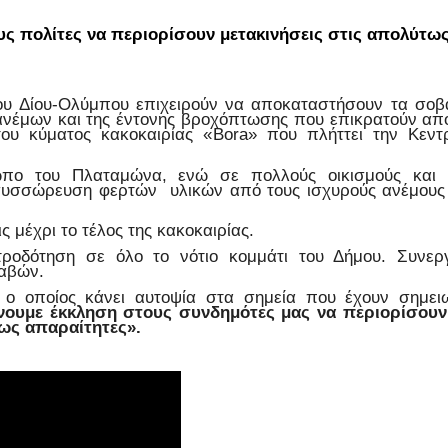
 πολίτες να περιορίσουν μετακινήσεις στις απολύτω
ου Δίου-Ολύμπου επιχειρούν να αποκαταστήσουν τα σο
νέμων και της έντονης βροχόπτωσης που επικρατούν απ
ου κύματος κακοκαιρίας «
Bora
» που πλήττει την Κεντ
τωπο του
Πλαταμώνα
, ενώ σε πολλούς οικισμούς και 
συσσώρευση
φερτ
ών
υλικ
ών από τους ισχυρούς ανέμους
ς μέχρι το τέλος της κακοκαιρίας.
ροδότηση σε όλο το νότιο κομμάτι του Δήμου. Συνερ
λαβών.
 ο οποίος κάνει αυτοψία στα σημεία που έχουν σημει
νουμε έκκληση στους συνδημότες μας να περιορίσουν 
τως απαραίτητες
».