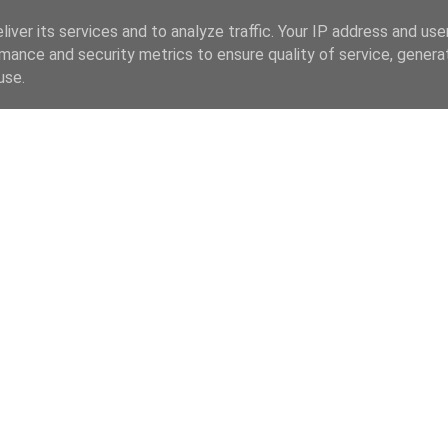
iver its services and to analyze traffic. Your IP address and us
mance and security metrics to ensure quality of service, gener
use.