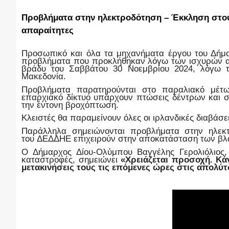
Προβλήματα στην ηλεκτροδότηση – Έκκληση στους
απαραίτητες
Προσωπικό και όλα τα μηχανήματα έργου του Δήμ
προβλήματα
που προκλήθηκαν λόγω των ισχυρών α
βράδυ του Σαββάτου 30 Νοεμβρίου 2024, λόγω τ
Μακεδονία.
Π
ροβλήματα παρατηρούνται
στο παραλιακό μέ
επαρχιακό δίκτυο υπάρχουν πτώσεις δέντρων
και
την έντονη βροχόπτωση.
Κ
λειστές
θα παραμείνουν
όλες
οι
ιρλανδικές διαβάσει
Παράλληλα
σημειώνονται
προβλήματα στην ηλεκτ
του
ΔΕΔΔΗΕ
επιχειρούν στην αποκατάσταση των β
Ο Δήμαρχος Δίου-Ολύμπου Βαγγέλης Γερολιόλιος,
καταστροφές, σημειώνει
«
Χρειάζεται προσοχή. Κά
μετακινήσεις τους τις επόμενες ώρες στις απολύ