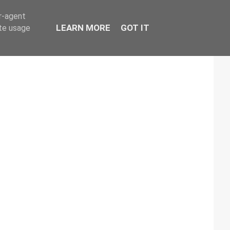
er-agent
LEARN MORE
GOT IT
ate usage