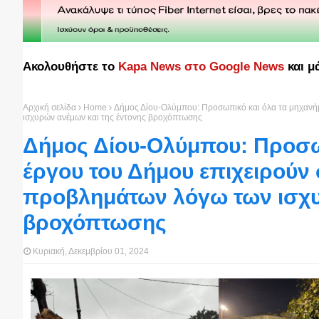
Ακολουθήστε το
Kapa News στο Google News
και μ
Αρχική σελίδα
Home
Δήμος Δίου-Ολύμπου: Προσωπικό και όλα τα μηχανή
ισχυρών ανέμων και της έντονης βροχόπτωσης
Δήμος Δίου-Ολύμπου: Προσω
έργου του Δήμου επιχειρούν
προβλημάτων λόγω των ισχυ
βροχόπτωσης
Κυριακή, Δεκεμβρίου 01, 2024