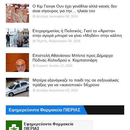
Ο Κιμ Γιονγκ Ουν έχει γενέθλια αλλά κανείς δεν
είναι σίγουρος για την… ηλικία του
Δευτέρα, Ιανουαρίου 08, 2024
Επιχειρηματίας ή Πολιτικός; Γιατί το «Άριστα»
στην αγορά μπορεί να γίνει «Μηδέν» στην κάλπη
Πέμπτη, Φεβρουαρίου 05, 2026
Επιστολή Αθανάσιου Μπίντα προς Δήμαρχο
Πύδνας-Κολινδρού κ. Κομπατσιάρη
Κυριακή, Ιουλίου 12, 2026
Μητέρα εξανάγκαζε το παιδί της σε σεξουαλικές
πράξεις για να «ικανοποιεί» 56χρονο
Δευτέρα, Αυγούστου 03, 2026
Εφημερεύοντα Φαρμακεία ΠΙΕΡΙΑΣ