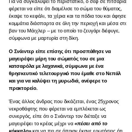
Για να συγκαλύψει το περιστατικό, ο σεφ σε πιτσαρία
φέρεται να είπε ότι διαμέλισε το σώμα του θύματος,
έκαψε το κεφάλι, τα χέρια και τα πόδια του και άφησε
κομμάτια διάσπαρτα σε όλη την περιοχή και μέσα στο
βαν του Μάιχλερ – με το οποίο το ζευγάρι διέφυγε,
σύμφωνα με μαρτυρία στη δίκη.
Ο Σνάιντερ είπε επίσης ότι προσπάθησε να
μαγειρέψει μέρη του σώματός του σε μια
κατσαρόλα με λαχανικά, σύμφωνα με ένα
θρησκευτικό τελετουργικό που έμαθε στο Νεπάλ
και για να καλύψει τη μυρωδιά, ανέφερε το
πρακτορείο.
Ένας άλλος άνδρας που δικάζεται, ένας 25χρονος
νεκροθάφτης που φέρεται να εμπλέκεται ως
συνεργός, είπε ότι ο Σνάιντερ τον διέταξε να
μαγειρέψει το κρέας μέχρι να
«πέσει από το
κόκκαλο»
και να πει σε όποιον έκανε ερωτήσεις ότι