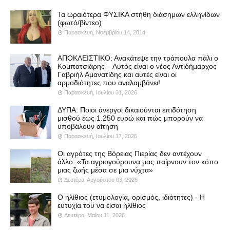
Τα ωραιότερα ΦΥΣΙΚΑ στήθη διάσημων ελληνίδων
(φωτό/βίντεο)
Παρασκευή, Νοεμβρίου 14, 2014
ΑΠΟΚΛΕΙΣΤΙΚΟ: Ανακάτεψε την τράπουλα πάλι ο
Κομπατσιάρης – Αυτός είναι ο νέος Αντιδήμαρχος
Γαβριήλ Αμανατίδης και αυτές είναι οι
αρμοδιότητες που αναλαμβάνει!
Παρασκευή, Ιουλίου 31, 2026
ΔΥΠΑ: Ποιοι άνεργοι δικαιούνται επιδότηση
μισθού έως 1.250 ευρώ και πώς μπορούν να
υποβάλουν αίτηση
Παρασκευή, Ιουλίου 17, 2026
Οι αγρότες της Βόρειας Πιερίας δεν αντέχουν
άλλο: «Τα αγριογούρουνα μας παίρνουν τον κόπο
μιας ζωής μέσα σε μια νύχτα»
Δευτέρα, Αυγούστου 03, 2026
Ο ηλίθιος (ετυμολογία, ορισμός, ιδιότητες) - Η
ευτυχία του να είσαι ηλίθιος
Δευτέρα, Μαΐου 11, 2026