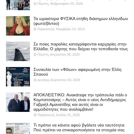
Πέμπτη, Φεβρουαρίου 05, 2026
Τα ωραιότερα ΦΥΣΙΚΑ στήθη διάσημων ελληνίδων
(φωτό/βίντεο)
Παρασκευή, Νοεμβρίου 14, 2014
Σε ποιες παραλίες καταγράφονται καρχαρίες στην
Ελλάδα; Ο χάρτης που δείχνει την τοποθεσία τους
Πέμπτη, Αυγούστου 06, 2026
Συναυλία των «Φίλων» αφιερωμένη στην Έλλη
Σπανού
Δευτέρα, Αυγούστου 03, 2026
ΑΠΟΚΛΕΙΣΤΙΚΟ: Ανακάτεψε την τράπουλα πάλι ο
Κομπατσιάρης – Αυτός είναι ο νέος Αντιδήμαρχος
Γαβριήλ Αμανατίδης και αυτές είναι οι
αρμοδιότητες που αναλαμβάνει!
Παρασκευή, Ιουλίου 31, 2026
Τι πρέπει να κάνετε αφού βγάλετε νέα ταυτότητα:
Πού πρέπει να επικαιροποιήσετε τα στοιχεία σας