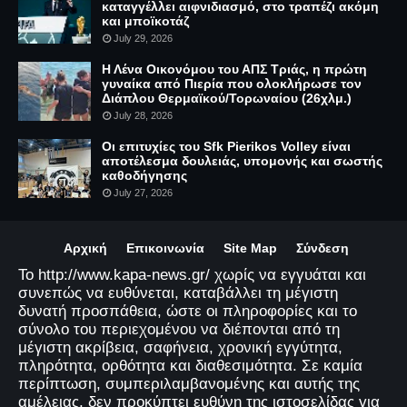
καταγγέλλει αιφνιδιασμό, στο τραπέζι ακόμη
και μποϊκοτάζ
July 29, 2026
Η Λένα Οικονόμου του ΑΠΣ Τριάς, η πρώτη
γυναίκα από Πιερία που ολοκλήρωσε τον
Διάπλου Θερμαϊκού/Τορωναίου (26χλμ.)
July 28, 2026
Οι επιτυχίες του Sfk Pierikos Volley είναι
αποτέλεσμα δουλειάς, υπομονής και σωστής
καθοδήγησης
July 27, 2026
Αρχική
Επικοινωνία
Site Map
Σύνδεση
Το http://www.kapa-news.gr/ χωρίς να εγγυάται και
συνεπώς να ευθύνεται, καταβάλλει τη μέγιστη
δυνατή προσπάθεια, ώστε οι πληροφορίες και το
σύνολο του περιεχομένου να διέπονται από τη
μέγιστη ακρίβεια, σαφήνεια, χρονική εγγύτητα,
πληρότητα, ορθότητα και διαθεσιμότητα. Σε καμία
περίπτωση, συμπεριλαμβανομένης και αυτής της
αμέλειας, δεν προκύπτει ευθύνη της ιστοσελίδας για