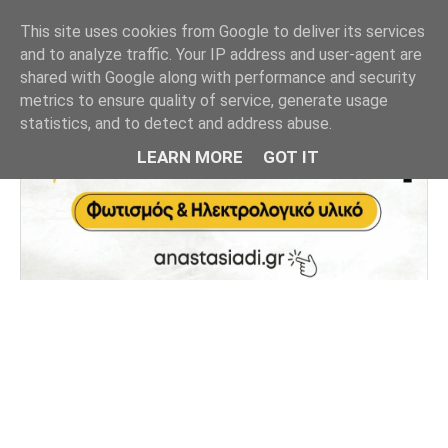
This site uses cookies from Google to deliver its services
and to analyze traffic. Your IP address and user-agent are
shared with Google along with performance and security
metrics to ensure quality of service, generate usage
statistics, and to detect and address abuse.
LEARN MORE
GOT IT