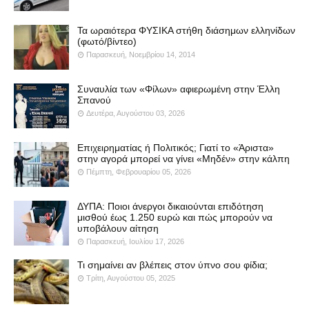
Τα ωραιότερα ΦΥΣΙΚΑ στήθη διάσημων ελληνίδων
(φωτό/βίντεο)
Παρασκευή, Νοεμβρίου 14, 2014
Συναυλία των «Φίλων» αφιερωμένη στην Έλλη
Σπανού
Δευτέρα, Αυγούστου 03, 2026
Επιχειρηματίας ή Πολιτικός; Γιατί το «Άριστα»
στην αγορά μπορεί να γίνει «Μηδέν» στην κάλπη
Πέμπτη, Φεβρουαρίου 05, 2026
ΔΥΠΑ: Ποιοι άνεργοι δικαιούνται επιδότηση
μισθού έως 1.250 ευρώ και πώς μπορούν να
υποβάλουν αίτηση
Παρασκευή, Ιουλίου 17, 2026
Τι σημαίνει αν βλέπεις στον ύπνο σου φίδια;
Τρίτη, Αυγούστου 05, 2025