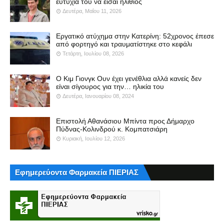
ευτυχία του να είσαι ηλίθιος
Δευτέρα, Μαΐου 11, 2026
Εργατικό ατύχημα στην Κατερίνη: 52χρονος έπεσε
από φορτηγό και τραυματίστηκε στο κεφάλι
Τετάρτη, Ιουλίου 08, 2026
Ο Κιμ Γιονγκ Ουν έχει γενέθλια αλλά κανείς δεν
είναι σίγουρος για την… ηλικία του
Δευτέρα, Ιανουαρίου 08, 2024
Επιστολή Αθανάσιου Μπίντα προς Δήμαρχο
Πύδνας-Κολινδρού κ. Κομπατσιάρη
Κυριακή, Ιουλίου 12, 2026
Εφημερεύοντα Φαρμακεία ΠΙΕΡΙΑΣ