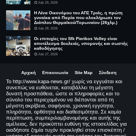
July 29, 2026
Η Λένα Οικονόμου του ΑΠΣ Τριάς, η πρώτη
γυναίκα από Πιερία που ολοκλήρωσε τον
Διάπλου Θερμαϊκού/Τορωναίου (26χλμ.)
July 28, 2026
Οι επιτυχίες του Sfk Pierikos Volley είναι
αποτέλεσμα δουλειάς, υπομονής και σωστής
καθοδήγησης
July 27, 2026
Αρχική
Επικοινωνία
Site Map
Σύνδεση
Το http://www.kapa-news.gr/ χωρίς να εγγυάται και
συνεπώς να ευθύνεται, καταβάλλει τη μέγιστη
δυνατή προσπάθεια, ώστε οι πληροφορίες και το
σύνολο του περιεχομένου να διέπονται από τη
μέγιστη ακρίβεια, σαφήνεια, χρονική εγγύτητα,
πληρότητα, ορθότητα και διαθεσιμότητα. Σε καμία
περίπτωση, συμπεριλαμβανομένης και αυτής της
αμέλειας, δεν προκύπτει ευθύνη της ιστοσελίδας για
οιαδήποτε ζημία τυχόν προκληθεί στον επισκέπτη /