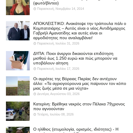
(φωτό/βίντεο)
Παρασκευή, Νοεμβρίου 14, 2014
ΑΠΟΚΛΕΙΣΤΙΚΟ: Ανακάτεψε την τράπουλα πάλι ο
Κομπατσιάρης – Αυτός είναι ο νέος Αντιδήμαρχος
Γαβριήλ Αμανατίδης και αυτές είναι οι
αρμοδιότητες που αναλαμβάνει!
Παρασκευή, Ιουλίου 31, 2026
ΔΥΠΑ: Ποιοι άνεργοι δικαιούνται επιδότηση
μισθού έως 1.250 ευρώ και πώς μπορούν να
υποβάλουν αίτηση
Παρασκευή, Ιουλίου 17, 2026
Οι αγρότες της Βόρειας Πιερίας δεν αντέχουν
άλλο: «Τα αγριογούρουνα μας παίρνουν τον κόπο
μιας ζωής μέσα σε μια νύχτα»
Δευτέρα, Αυγούστου 03, 2026
Κατερίνη: Βρέθηκε νεκρός στον Πέλεκα 79χρονος
που αγνοούνταν
Τετάρτη, Ιουλίου 08, 2026
Ο ηλίθιος (ετυμολογία, ορισμός, ιδιότητες) - Η