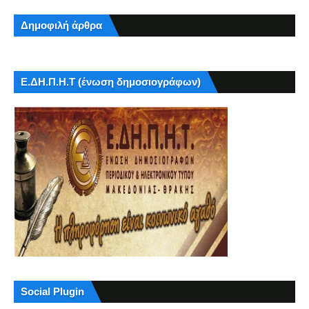
Δημοφιλή άρθρα
Ε.ΔΗ.Π.Η.Τ (ένωση δημοσιογράφων)
Social Plugin