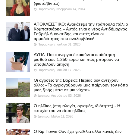
(φωτό/βίντεο)
Παρασκευή, Νοεμβρίου 14, 2014
ΑΠΟΚΛΕΙΣΤΙΚΟ: Ανακάτεψε την τράπουλα πάλι ο
Κομπατσιάρης – Αυτός είναι ο νέος Αντιδήμαρχος
Γαβριήλ Αμανατίδης και αυτές είναι οι
αρμοδιότητες που αναλαμβάνει!
Παρασκευή, Ιουλίου 31, 2026
ΔΥΠΑ: Ποιοι άνεργοι δικαιούνται επιδότηση
μισθού έως 1.250 ευρώ και πώς μπορούν να
υποβάλουν αίτηση
Παρασκευή, Ιουλίου 17, 2026
Οι αγρότες της Βόρειας Πιερίας δεν αντέχουν
άλλο: «Τα αγριογούρουνα μας παίρνουν τον κόπο
μιας ζωής μέσα σε μια νύχτα»
Δευτέρα, Αυγούστου 03, 2026
Ο ηλίθιος (ετυμολογία, ορισμός, ιδιότητες) - Η
ευτυχία του να είσαι ηλίθιος
Δευτέρα, Μαΐου 11, 2026
Ο Κιμ Γιονγκ Ουν έχει γενέθλια αλλά κανείς δεν