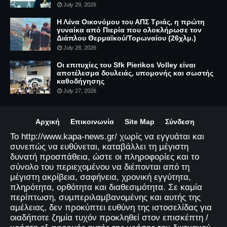
July 29, 2026
Η Λένα Οικονόμου του ΑΠΣ Τριάς, η πρώτη
γυναίκα από Πιερία που ολοκλήρωσε τον
Διάπλου Θερμαϊκού/Τορωναίου (26χλμ.)
July 28, 2026
Οι επιτυχίες του Sfk Pierikos Volley είναι
αποτέλεσμα δουλειάς, υπομονής και σωστής
καθοδήγησης
July 27, 2026
Αρχική
Επικοινωνία
Site Map
Σύνδεση
Το http://www.kapa-news.gr/ χωρίς να εγγυάται και
συνεπώς να ευθύνεται, καταβάλλει τη μέγιστη
δυνατή προσπάθεια, ώστε οι πληροφορίες και το
σύνολο του περιεχομένου να διέπονται από τη
μέγιστη ακρίβεια, σαφήνεια, χρονική εγγύτητα,
πληρότητα, ορθότητα και διαθεσιμότητα. Σε καμία
περίπτωση, συμπεριλαμβανομένης και αυτής της
αμέλειας, δεν προκύπτει ευθύνη της ιστοσελίδας για
οιαδήποτε ζημία τυχόν προκληθεί στον επισκέπτη /