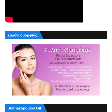
Σαλόνι ομορφιάς
Stathakopoulos Oil