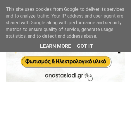
This site uses cookies from Google to deliver its services
and to analyze traffic. Your IP address and user-agent are
shared with Google along with performance and security
metrics to ensure quality of service, generate usage
statistics, and to detect and address abuse.
LEARN MORE
GOT IT