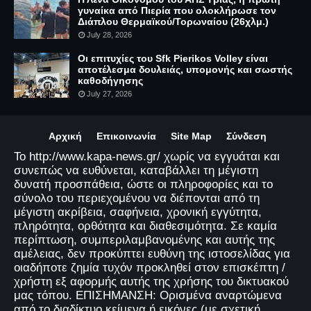
γυναίκα από Πιερία που ολοκλήρωσε τον
Διάπλου Θερμαϊκού/Τορωναίου (26χλμ.)
July 28, 2026
Οι επιτυχίες του Sfk Pierikos Volley είναι
αποτέλεσμα δουλειάς, υπομονής και σωστής
καθοδήγησης
July 27, 2026
Αρχική
Επικοινωνία
Site Map
Σύνδεση
Το http://www.kapa-news.gr/ χωρίς να εγγυάται και
συνεπώς να ευθύνεται, καταβάλλει τη μέγιστη
δυνατή προσπάθεια, ώστε οι πληροφορίες και το
σύνολο του περιεχομένου να διέπονται από τη
μέγιστη ακρίβεια, σαφήνεια, χρονική εγγύτητα,
πληρότητα, ορθότητα και διαθεσιμότητα. Σε καμία
περίπτωση, συμπεριλαμβανομένης και αυτής της
αμέλειας, δεν προκύπτει ευθύνη της ιστοσελίδας για
οιαδήποτε ζημία τυχόν προκληθεί στον επισκέπτη /
χρήστη εξ αφορμής αυτής της χρήσης του δικτυακού
μας τόπου. ΕΠΙΣΗΜΑΝΣΗ: Ορισμένα αναρτώμενα
από το διαδίκτυο κείμενα ή εικόνες (με σχετική