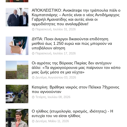
ΑΠΟΚΛΕΙΣΤΙΚΟ: Ανακάτεψε την τράπουλα πάλι ο
Κομπατσιάρης – Αυτός είναι ο νέος Αντιδήμαρχος
Γαβριήλ Αμανατίδης και αυτές είναι οι
αρμοδιότητες που αναλαμβάνει!
Παρασκευή, Ιουλίου 31, 2026
ΔΥΠΑ: Ποιοι άνεργοι δικαιούνται επιδότηση
μισθού έως 1.250 ευρώ και πώς μπορούν να
υποβάλουν αίτηση
Παρασκευή, Ιουλίου 17, 2026
Οι αγρότες της Βόρειας Πιερίας δεν αντέχουν
άλλο: «Τα αγριογούρουνα μας παίρνουν τον κόπο
μιας ζωής μέσα σε μια νύχτα»
Δευτέρα, Αυγούστου 03, 2026
Κατερίνη: Βρέθηκε νεκρός στον Πέλεκα 79χρονος
που αγνοούνταν
Τετάρτη, Ιουλίου 08, 2026
Ο ηλίθιος (ετυμολογία, ορισμός, ιδιότητες) - Η
ευτυχία του να είσαι ηλίθιος
Δευτέρα, Μαΐου 11, 2026