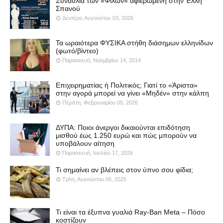
Συναυλία των «Φίλων» αφιερωμένη στην Έλλη
Σπανού
Δευτέρα, Αυγούστου 03, 2026
Τα ωραιότερα ΦΥΣΙΚΑ στήθη διάσημων ελληνίδων
(φωτό/βίντεο)
Παρασκευή, Νοεμβρίου 14, 2014
Επιχειρηματίας ή Πολιτικός; Γιατί το «Άριστα»
στην αγορά μπορεί να γίνει «Μηδέν» στην κάλπη
Πέμπτη, Φεβρουαρίου 05, 2026
ΔΥΠΑ: Ποιοι άνεργοι δικαιούνται επιδότηση
μισθού έως 1.250 ευρώ και πώς μπορούν να
υποβάλουν αίτηση
Παρασκευή, Ιουλίου 17, 2026
Τι σημαίνει αν βλέπεις στον ύπνο σου φίδια;
Τρίτη, Αυγούστου 05, 2025
Τι είναι τα έξυπνα γυαλιά Ray-Ban Meta – Πόσο
κοστίζουν