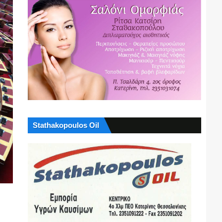
Stathakopoulos Oil