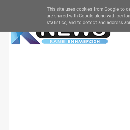
Αρχική
Επικοινωνία
Πρωτοσέλιδα
TV+RADIO
This site uses cookies from Google to del
are shared with Google along with perfor
statistics, and to detect and address ab