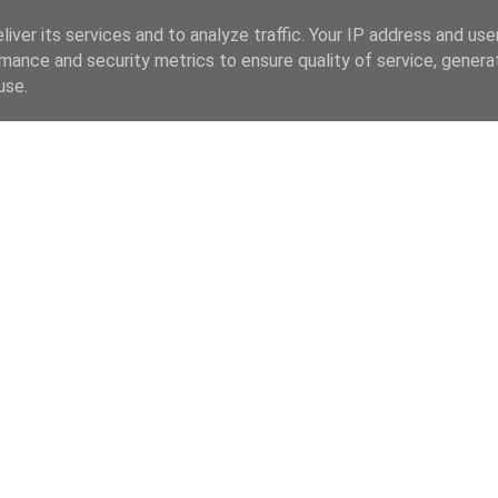
iver its services and to analyze traffic. Your IP address and us
mance and security metrics to ensure quality of service, gener
use.