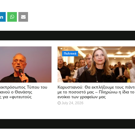
Πολιτικά
 εκπρόσωπος Τύπου του
Καρυστιανού: Θα εκπλήξουμε τους πάντ
ιανού ο Θανάσης
με το ποσοστό μας – Πληρώνω η ίδια το
ς για «φυτευτούς
ενοίκιο των γραφείων μας
July 24, 2026