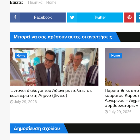
Ετικέτες:
Πολιτικά
Home
Facebook
Twitter
Μπορεί να σας αρέσουν αυτές οι αναρτήσεις
Home
Home
Έντονοι διάλογοι του Άδωνι με πολίτες σε
Παραιτήθηκε από
καφετέρια στη Λήμνο (βίντεο)
κόμματος Καρυστ
Αυγερινός – Αιχμέ
July 29, 2026
συμβουλάτορες»
July 29, 2026
Δημοσίευση σχολίου