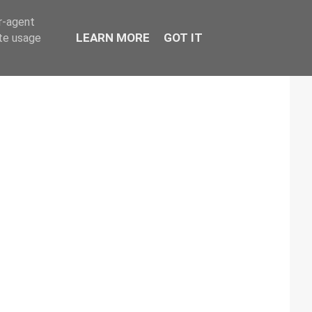
er-agent
LEARN MORE
GOT IT
ate usage