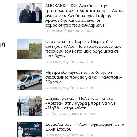
ΑΠΟΚΛΕΙΣΤΙΚΟ: Ανακάτεψε την
τράπουλα πάλι ο Κομπατσιάρης – Αυτός
είναι ο νέος Αντιδήμαρχος Γαβριήλ
Αμανατίδης και αυτές είναι οι
αρμοδιότητες που αναλαμβάνει!
Παρασκευή, Ιουλίου 31, 2026
Οι αγρότες της Βόρειας Πιερίας δεν
 ή
αντέχουν άλλο: «Τα αγριογούρουνα μας
παίρνουν τον κόπο μιας ζωής μέσα σε
μια νύχτα»
Δευτέρα, Αυγούστου 03, 2026
Μητέρα εξανάγκαζε το παιδί της σε
σεξουαλικές πράξεις για να «ικανοποιεί»
56χρονο
Δευτέρα, Αυγούστου 03, 2026
Επιχειρηματίας ή Πολιτικός; Γιατί το
«Άριστα» στην αγορά μπορεί να γίνει
«Μηδέν» στην κάλπη
Πέμπτη, Φεβρουαρίου 05, 2026
Συναυλία των «Φίλων» αφιερωμένη στην
Έλλη Σπανού
Δευτέρα, Αυγούστου 03, 2026