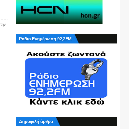
 την
Ράδιο Ενημέρωση 92,2FM
Δημοφιλή άρθρα