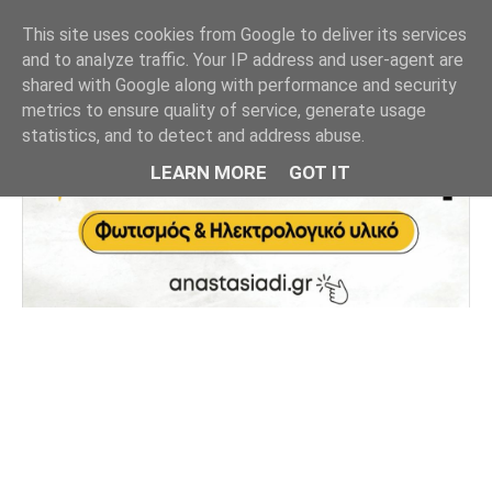
This site uses cookies from Google to deliver its services
and to analyze traffic. Your IP address and user-agent are
shared with Google along with performance and security
metrics to ensure quality of service, generate usage
statistics, and to detect and address abuse.
LEARN MORE
GOT IT