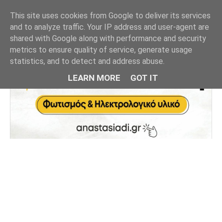
This site uses cookies from Google to deliver its services
and to analyze traffic. Your IP address and user-agent are
shared with Google along with performance and security
metrics to ensure quality of service, generate usage
statistics, and to detect and address abuse.
LEARN MORE
GOT IT