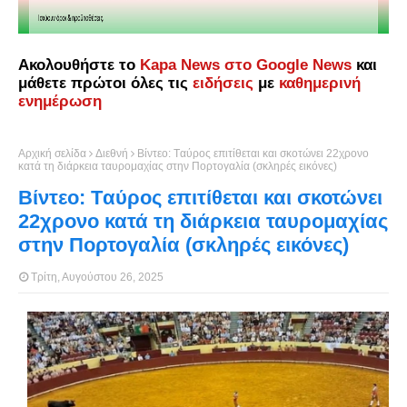
Ακολουθήστε το
Kapa News στο Google News
και
μάθετε πρώτοι όλες τις
ειδήσεις
με
καθημερινή
ενημέρωση
Αρχική σελίδα
Διεθνή
Βίντεο: Tαύρος επιτίθεται και σκοτώνει 22χρονο
κατά τη διάρκεια ταυρομαχίας στην Πορτογαλία (σκληρές εικόνες)
Βίντεο: Tαύρος επιτίθεται και σκοτώνει
22χρονο κατά τη διάρκεια ταυρομαχίας
στην Πορτογαλία (σκληρές εικόνες)
Τρίτη, Αυγούστου 26, 2025