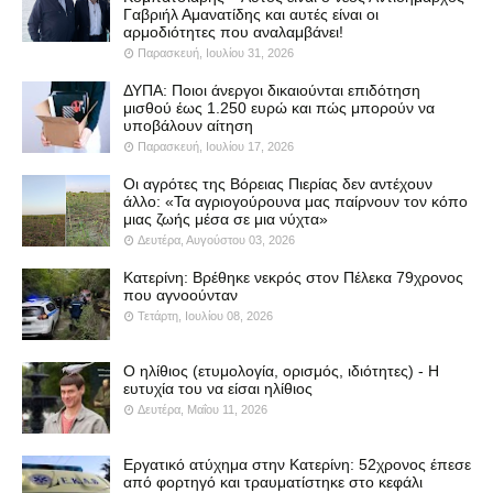
Γαβριήλ Αμανατίδης και αυτές είναι οι
αρμοδιότητες που αναλαμβάνει!
Παρασκευή, Ιουλίου 31, 2026
ΔΥΠΑ: Ποιοι άνεργοι δικαιούνται επιδότηση
μισθού έως 1.250 ευρώ και πώς μπορούν να
υποβάλουν αίτηση
Παρασκευή, Ιουλίου 17, 2026
Οι αγρότες της Βόρειας Πιερίας δεν αντέχουν
άλλο: «Τα αγριογούρουνα μας παίρνουν τον κόπο
μιας ζωής μέσα σε μια νύχτα»
Δευτέρα, Αυγούστου 03, 2026
Κατερίνη: Βρέθηκε νεκρός στον Πέλεκα 79χρονος
που αγνοούνταν
Τετάρτη, Ιουλίου 08, 2026
Ο ηλίθιος (ετυμολογία, ορισμός, ιδιότητες) - Η
ευτυχία του να είσαι ηλίθιος
Δευτέρα, Μαΐου 11, 2026
Εργατικό ατύχημα στην Κατερίνη: 52χρονος έπεσε
από φορτηγό και τραυματίστηκε στο κεφάλι