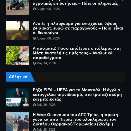
αγροτικές επιδοτήσεις – Πότε οι πληρωμές
August 06, 2026
Άνοιξε η πλατφόρμα για ενισχύσεις ύψους
24,6 εκατ. ευρώ σε παραγωγούς – Ποιοι είναι
οι δικαιούχοι
August 06, 2026
Λιπάσματα: Πόσο εκτόξευσε ο πόλεμος στη
Μέση Ανατολή τις τιμές τους – Αναλυτικά
παραδείγματα
May 14, 2026
Αθλητικά
Ρήξη FIFA – UEFA για το Μουντιάλ: Η Αγγλία
καταγγέλλει αιφνιδιασμό, στο τραπέζι ακόμη
και μποϊκοτάζ
July 29, 2026
Η Λένα Οικονόμου του ΑΠΣ Τριάς, η πρώτη
γυναίκα από Πιερία που ολοκλήρωσε τον
Διάπλου Θερμαϊκού/Τορωναίου (26χλμ.)
July 28, 2026