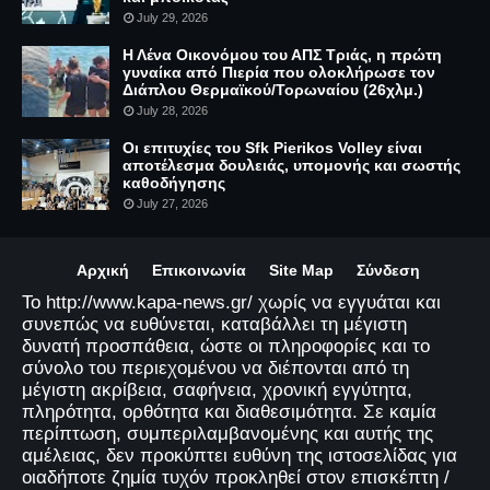
July 29, 2026
Η Λένα Οικονόμου του ΑΠΣ Τριάς, η πρώτη
γυναίκα από Πιερία που ολοκλήρωσε τον
Διάπλου Θερμαϊκού/Τορωναίου (26χλμ.)
July 28, 2026
Οι επιτυχίες του Sfk Pierikos Volley είναι
αποτέλεσμα δουλειάς, υπομονής και σωστής
καθοδήγησης
July 27, 2026
Αρχική
Επικοινωνία
Site Map
Σύνδεση
Το http://www.kapa-news.gr/ χωρίς να εγγυάται και
συνεπώς να ευθύνεται, καταβάλλει τη μέγιστη
δυνατή προσπάθεια, ώστε οι πληροφορίες και το
σύνολο του περιεχομένου να διέπονται από τη
μέγιστη ακρίβεια, σαφήνεια, χρονική εγγύτητα,
πληρότητα, ορθότητα και διαθεσιμότητα. Σε καμία
περίπτωση, συμπεριλαμβανομένης και αυτής της
αμέλειας, δεν προκύπτει ευθύνη της ιστοσελίδας για
οιαδήποτε ζημία τυχόν προκληθεί στον επισκέπτη /