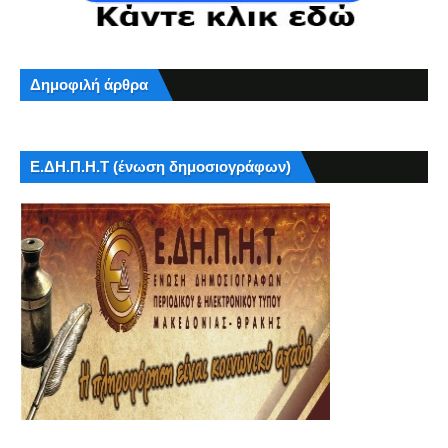
Δημοφιλή άρθρα
Ε.ΔΗ.Π.Η.Τ (ένωση δημοσιογράφων)