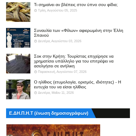
Τι σημαίνει αν βλέπεις στον ύπνο σου φίδια;
Τρίτη, Αυγούστου 05, 2025
Συναυλία των «Φίλων» αφιερωμένη στην Έλλη
Σπανού
Δευτέρα, Αυγούστου 03, 2026
Σοκ στην Κρήτη: Τουρίστας επιχείρησε να
χρηματίσει υπάλληλο για του επιτρέψει να
ασελγήσει σε ανήλικη
Παρασκευή, Αυγούστου 07, 2026
Ο ηλίθιος (ετυμολογία, ορισμός, ιδιότητες) - Η
ευτυχία του να είσαι ηλίθιος
Δευτέρα, Μαΐου 11, 2026
Ε.ΔΗ.Π.Η.Τ (ένωση δημοσιογράφων)