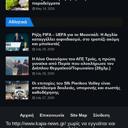
παραδείγματα
May 14, 2026
Αθλητικά
Ρήξη FIFA – UEFA για το Μουντιάλ: Η Αγγλία
καταγγέλλει αιφνιδιασμό, στο τραπέζι ακόμη
και μποϊκοτάζ
July 29, 2026
Η Λένα Οικονόμου του ΑΠΣ Τριάς, η πρώτη
γυναίκα από Πιερία που ολοκλήρωσε τον
Διάπλου Θερμαϊκού/Τορωναίου (26χλμ.)
July 28, 2026
Οι επιτυχίες του Sfk Pierikos Volley είναι
αποτέλεσμα δουλειάς, υπομονής και σωστής
καθοδήγησης
July 27, 2026
Αρχική
Επικοινωνία
Site Map
Σύνδεση
Το http://www.kapa-news.gr/ χωρίς να εγγυάται και