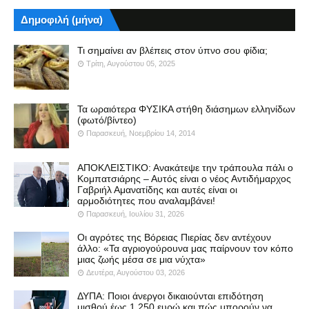
Δημοφιλή (μήνα)
Τι σημαίνει αν βλέπεις στον ύπνο σου φίδια;
Τρίτη, Αυγούστου 05, 2025
Τα ωραιότερα ΦΥΣΙΚΑ στήθη διάσημων ελληνίδων
(φωτό/βίντεο)
Παρασκευή, Νοεμβρίου 14, 2014
ΑΠΟΚΛΕΙΣΤΙΚΟ: Ανακάτεψε την τράπουλα πάλι ο
Κομπατσιάρης – Αυτός είναι ο νέος Αντιδήμαρχος
Γαβριήλ Αμανατίδης και αυτές είναι οι
αρμοδιότητες που αναλαμβάνει!
Παρασκευή, Ιουλίου 31, 2026
Οι αγρότες της Βόρειας Πιερίας δεν αντέχουν
άλλο: «Τα αγριογούρουνα μας παίρνουν τον κόπο
μιας ζωής μέσα σε μια νύχτα»
Δευτέρα, Αυγούστου 03, 2026
ΔΥΠΑ: Ποιοι άνεργοι δικαιούνται επιδότηση
μισθού έως 1.250 ευρώ και πώς μπορούν να