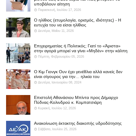
υποβάλουν αίτηση
Παρασκευή, Ιουλίου 17, 2026
Ο ηλίθιος (ετυμολογία, ορισμός, ιδιότητες) - Η
ευτυχία του να είσαι ηλίθιος
Δευτέρα, Μαΐου 11, 2026
Επιχειρηματίας ή Πολιτικός; Γιατί το «Άριστα»
στην αγορά μπορεί να γίνει «Μηδέν» στην κάλπη
Πέμπτη, Φεβρουαρίου 05, 2026
Ο Κιμ Γιονγκ Ουν έχει γενέθλια αλλά κανείς δεν
είναι σίγουρος για την… ηλικία του
Δευτέρα, Ιανουαρίου 08, 2024
Επιστολή Αθανάσιου Μπίντα προς Δήμαρχο
Πύδνας-Κολινδρού κ. Κομπατσιάρη
Κυριακή, Ιουλίου 12, 2026
Ανακοίνωση έκτακτης διακοπής υδροδότησης
Σάββατο, Ιουλίου 25, 2026