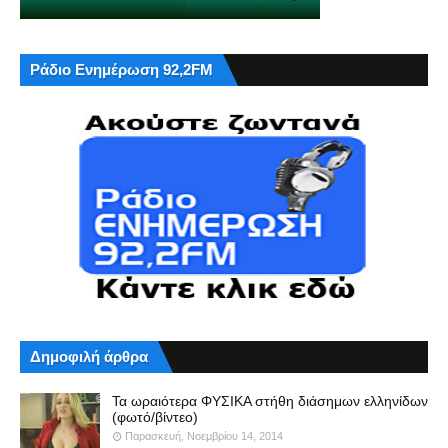
Ράδιο Ενημέρωση 92,2FM
Δημοφιλή άρθρα
Τα ωραιότερα ΦΥΣΙΚΑ στήθη διάσημων ελληνίδων
(φωτό/βίντεο)
Παρασκευή, Νοεμβρίου 14, 2014