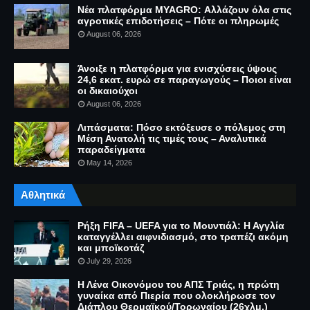
Νέα πλατφόρμα MYAGRO: Αλλάζουν όλα στις
αγροτικές επιδοτήσεις – Πότε οι πληρωμές
August 06, 2026
Άνοιξε η πλατφόρμα για ενισχύσεις ύψους
24,6 εκατ. ευρώ σε παραγωγούς – Ποιοι είναι
οι δικαιούχοι
August 06, 2026
Λιπάσματα: Πόσο εκτόξευσε ο πόλεμος στη
Μέση Ανατολή τις τιμές τους – Αναλυτικά
παραδείγματα
May 14, 2026
Αθλητικά
Ρήξη FIFA – UEFA για το Μουντιάλ: Η Αγγλία
καταγγέλλει αιφνιδιασμό, στο τραπέζι ακόμη
και μποϊκοτάζ
July 29, 2026
Η Λένα Οικονόμου του ΑΠΣ Τριάς, η πρώτη
γυναίκα από Πιερία που ολοκλήρωσε τον
Διάπλου Θερμαϊκού/Τορωναίου (26χλμ.)