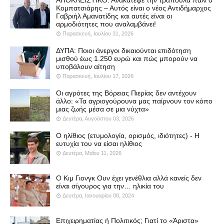
Κομπατσιάρης – Αυτός είναι ο νέος Αντιδήμαρχος
Γαβριήλ Αμανατίδης και αυτές είναι οι
αρμοδιότητες που αναλαμβάνει!
Παρασκευή, Ιουλίου 31, 2026
ΔΥΠΑ: Ποιοι άνεργοι δικαιούνται επιδότηση
μισθού έως 1.250 ευρώ και πώς μπορούν να
υποβάλουν αίτηση
Παρασκευή, Ιουλίου 17, 2026
Οι αγρότες της Βόρειας Πιερίας δεν αντέχουν
άλλο: «Τα αγριογούρουνα μας παίρνουν τον κόπο
μιας ζωής μέσα σε μια νύχτα»
Δευτέρα, Αυγούστου 03, 2026
Ο ηλίθιος (ετυμολογία, ορισμός, ιδιότητες) - Η
ευτυχία του να είσαι ηλίθιος
Δευτέρα, Μαΐου 11, 2026
Ο Κιμ Γιονγκ Ουν έχει γενέθλια αλλά κανείς δεν
είναι σίγουρος για την… ηλικία του
Δευτέρα, Ιανουαρίου 08, 2024
Επιχειρηματίας ή Πολιτικός; Γιατί το «Άριστα»