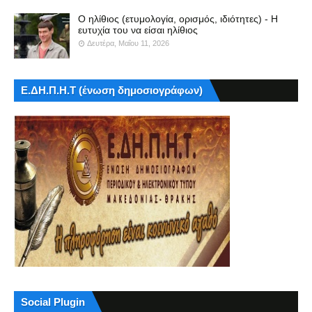
Ο ηλίθιος (ετυμολογία, ορισμός, ιδιότητες) - Η
ευτυχία του να είσαι ηλίθιος
Δευτέρα, Μαΐου 11, 2026
Ε.ΔΗ.Π.Η.Τ (ένωση δημοσιογράφων)
Social Plugin