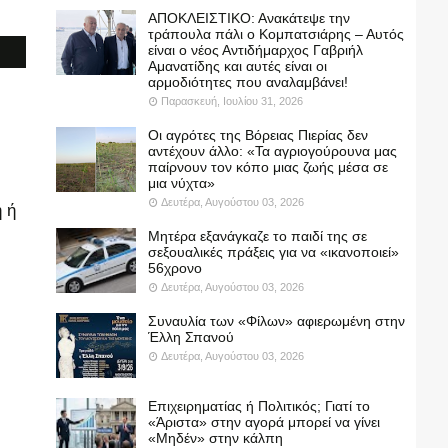
ΑΠΟΚΛΕΙΣΤΙΚΟ: Ανακάτεψε την
τράπουλα πάλι ο Κομπατσιάρης – Αυτός
είναι ο νέος Αντιδήμαρχος Γαβριήλ
Αμανατίδης και αυτές είναι οι
αρμοδιότητες που αναλαμβάνει!
Παρασκευή, Ιουλίου 31, 2026
Οι αγρότες της Βόρειας Πιερίας δεν
αντέχουν άλλο: «Τα αγριογούρουνα μας
παίρνουν τον κόπο μιας ζωής μέσα σε
μια νύχτα»
Δευτέρα, Αυγούστου 03, 2026
 ή
Μητέρα εξανάγκαζε το παιδί της σε
σεξουαλικές πράξεις για να «ικανοποιεί»
56χρονο
Δευτέρα, Αυγούστου 03, 2026
Συναυλία των «Φίλων» αφιερωμένη στην
Έλλη Σπανού
Δευτέρα, Αυγούστου 03, 2026
Επιχειρηματίας ή Πολιτικός; Γιατί το
«Άριστα» στην αγορά μπορεί να γίνει
«Μηδέν» στην κάλπη