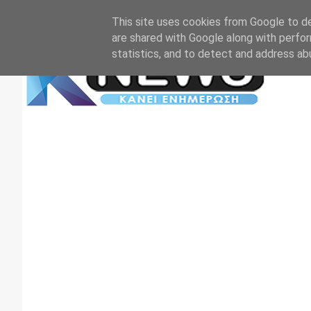
Αρχική
Επικοινωνία
Πρωτοσέλιδα
TV+RADIO
This site uses cookies from Google to del
are shared with Google along with perfor
statistics, and to detect and address ab