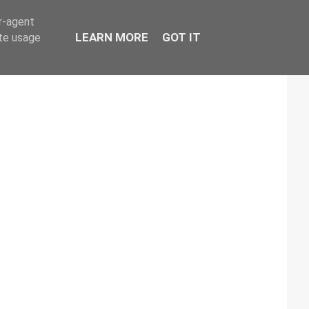
er-agent
LEARN MORE
GOT IT
ate usage