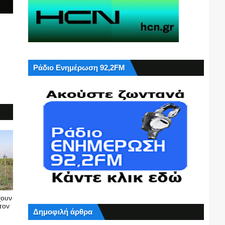
Ράδιο Ενημέρωση 92,2FM
χουν
τον
Δημοφιλή άρθρα