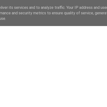
iver its services and to analyze traffic. Your IP address and us
mance and security metrics to ensure quality of service, gener
use.