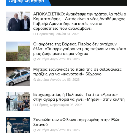
Δημοφιλή άρθρα
ΑΠΟΚΛΕΙΣΤΙΚΟ: Ανακάτεψε την τράπουλα πάλι ο
Κομπατσιάρης – Αυτός είναι ο νέος Αντιδήμαρχος
Γαβριήλ Αμανατίδης και αυτές είναι οι
αρμοδιότητες που αναλαμβάνει!
Παρασκευή, Ιουλίου 31, 2026
Οι αγρότες της Βόρειας Πιερίας δεν αντέχουν
άλλο: «Τα αγριογούρουνα μας παίρνουν τον κόπο
μιας ζωής μέσα σε μια νύχτα»
Δευτέρα, Αυγούστου 03, 2026
Μητέρα εξανάγκαζε το παιδί της σε σεξουαλικές
πράξεις για να «ικανοποιεί» 56χρονο
Δευτέρα, Αυγούστου 03, 2026
Επιχειρηματίας ή Πολιτικός; Γιατί το «Άριστα»
στην αγορά μπορεί να γίνει «Μηδέν» στην κάλπη
Πέμπτη, Φεβρουαρίου 05, 2026
Συναυλία των «Φίλων» αφιερωμένη στην Έλλη
Σπανού
Δευτέρα, Αυγούστου 03, 2026