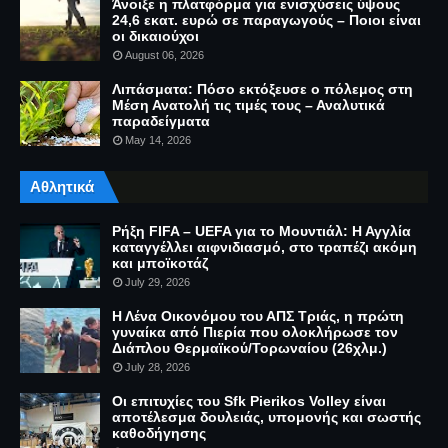
Άνοιξε η πλατφόρμα για ενισχύσεις ύψους
24,6 εκατ. ευρώ σε παραγωγούς – Ποιοι είναι
οι δικαιούχοι
August 06, 2026
Λιπάσματα: Πόσο εκτόξευσε ο πόλεμος στη
Μέση Ανατολή τις τιμές τους – Αναλυτικά
παραδείγματα
May 14, 2026
Αθλητικά
Ρήξη FIFA – UEFA για το Μουντιάλ: Η Αγγλία
καταγγέλλει αιφνιδιασμό, στο τραπέζι ακόμη
και μποϊκοτάζ
July 29, 2026
Η Λένα Οικονόμου του ΑΠΣ Τριάς, η πρώτη
γυναίκα από Πιερία που ολοκλήρωσε τον
Διάπλου Θερμαϊκού/Τορωναίου (26χλμ.)
July 28, 2026
Οι επιτυχίες του Sfk Pierikos Volley είναι
αποτέλεσμα δουλειάς, υπομονής και σωστής
καθοδήγησης