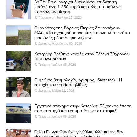
ΔΥΠΑ: Ποιοι άνεργοι δικαιούνται επιδότηση
μισθού έως 1.250 ευρώ και πώς μπορούν να
υποβάλουν αίτηση
Παρασκευή, Ιουλίου 17, 2026
Οι αγρότες της Βόρειας Πιερίας δεν αντέχουν
άλλο: «Τα αγριογούρουνα μας παίρνουν τον κόπο
μιας ζωής μέσα σε μια νύχτα»
Δευτέρα, Αυγούστου 03, 2026
Κατερίνη: Βρέθηκε νεκρός στον Πέλεκα 79χρονος
που αγνοούνταν
Τετάρτη, Ιουλίου 08, 2026
Ο ηλίθιος (ετυμολογία, ορισμός, ιδιότητες) - Η
ευτυχία του να είσαι ηλίθιος
Δευτέρα, Μαΐου 11, 2026
Εργατικό ατύχημα στην Κατερίνη: 52χρονος έπεσε
από φορτηγό και τραυματίστηκε στο κεφάλι
Τετάρτη, Ιουλίου 08, 2026
Ο Κιμ Γιονγκ Ουν έχει γενέθλια αλλά κανείς δεν
είναι σίγουρος για την… ηλικία του