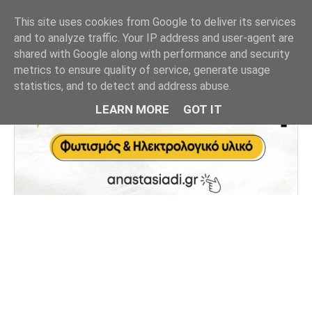
This site uses cookies from Google to deliver its services
and to analyze traffic. Your IP address and user-agent are
shared with Google along with performance and security
metrics to ensure quality of service, generate usage
statistics, and to detect and address abuse.
LEARN MORE
GOT IT