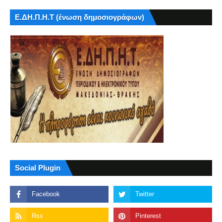
Ε.ΔΗ.Π.Η.Τ (ένωση δημοσιογράφων)
Social Plugin