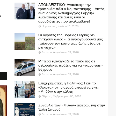
ΑΠΟΚΛΕΙΣΤΙΚΟ: Ανακάτεψε την
τράπουλα πάλι ο Κομπατσιάρης – Αυτός
είναι ο νέος Αντιδήμαρχος Γαβριήλ
ν
Αμανατίδης και αυτές είναι οι
αρμοδιότητες που αναλαμβάνει!
Παρασκευή, Ιουλίου 31, 2026
Οι αγρότες της Βόρειας Πιερίας δεν
αντέχουν άλλο: «Τα αγριογούρουνα μας
παίρνουν τον κόπο μιας ζωής μέσα σε
μια νύχτα»
Δευτέρα, Αυγούστου 03, 2026
Μητέρα εξανάγκαζε το παιδί της σε
σεξουαλικές πράξεις για να «ικανοποιεί»
56χρονο
Δευτέρα, Αυγούστου 03, 2026
Επιχειρηματίας ή Πολιτικός; Γιατί το
«Άριστα» στην αγορά μπορεί να γίνει
«Μηδέν» στην κάλπη
Πέμπτη, Φεβρουαρίου 05, 2026
Συναυλία των «Φίλων» αφιερωμένη στην
Έλλη Σπανού
Δευτέρα, Αυγούστου 03, 2026