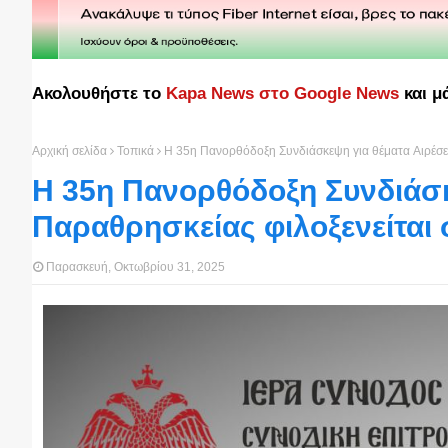
Ακολουθήστε το
Kapa News στο Google News
και μ
Αρχική σελίδα
Τοπικά
Η 35η Πανορθόδοξη Συνδιάσκεψη για θέματα Aιρέσεω
Η 35η Πανορθόδοξη Συνδιάσκ
Παραθρησκείας φιλοξενείται
Παρασκευή, Οκτωβρίου 31, 2025