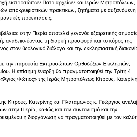
τοχή εκπροσώπων Πατριαρχείων και Ιερών Μητροπόλεων,
αφών αποκρυφιστικών πρακτικών, ζητήματα με αυξανόμενη
μαντικές προεκτάσεις.
βέλειας στην Πιερία αποτελεί γεγονός εξαιρετικής σημασί
χή, αναδεικνύοντας τη διαρκή προσφορά και το κύρος της
ος στον θεολογικό διάλογο και την εκκλησιαστική διακονί
υ, με την παρουσία Εκπροσώπων Ορθοδόξων Εκκλησιών,
ου. Η επίσημη έναρξη θα πραγματοποιηθεί την Τρίτη 4
 «Άγιος Φώτιος» της Ιεράς Μητροπόλεως Κίτρους, Κατερίν
ης Κίτρους, Κατερίνης και Πλαταμώνος κ. Γεώργιος ανέλα
ων στην Πιερία, καθώς και τον συντονισμό και την
προκειμένου η διοργάνωση να πραγματοποιηθεί με τον καλύ