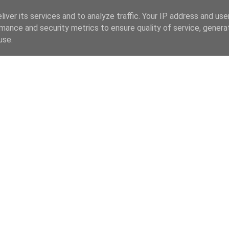
iver its services and to analyze traffic. Your IP address and us
mance and security metrics to ensure quality of service, gener
use.