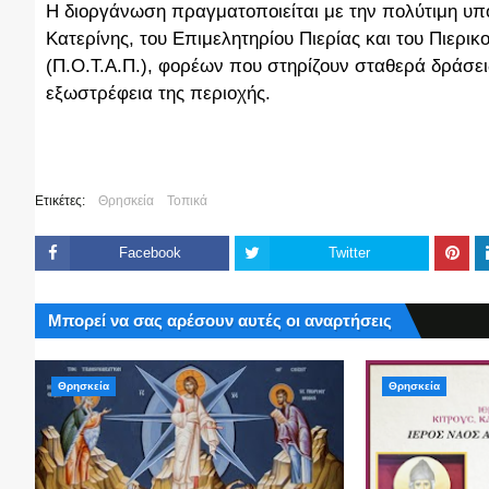
Η διοργάνωση πραγματοποιείται με την πολύτιμη υπο
Κατερίνης, του Επιμελητηρίου Πιερίας και του Πιερ
(Π.Ο.Τ.Α.Π.), φορέων που στηρίζουν σταθερά δράσει
εξωστρέφεια της περιοχής.
Ετικέτες:
Θρησκεία
Τοπικά
Facebook
Twitter
Μπορεί να σας αρέσουν αυτές οι αναρτήσεις
Θρησκεία
Θρησκεία