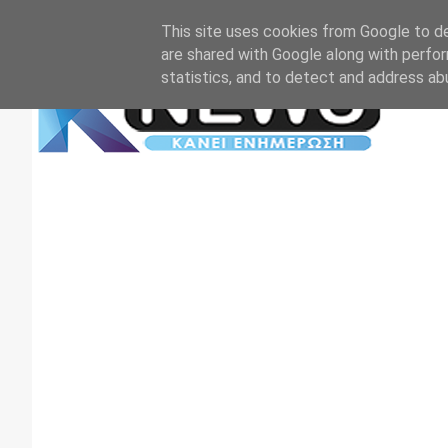
Αρχική
Επικοινωνία
Πρωτοσέλιδα
TV+RADIO
This site uses cookies from Google to del
are shared with Google along with perfor
statistics, and to detect and address ab