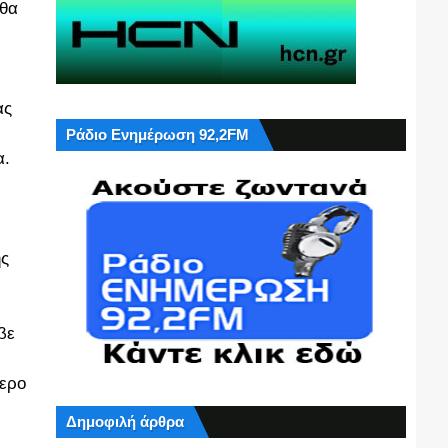
 θα
ας
Ράδιο Ενημέρωση 92,2FM
α.
ης
βε
τερο
Δημοφιλή άρθρα