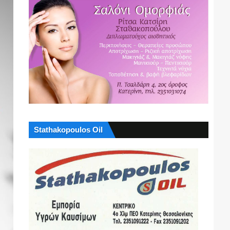
Stathakopoulos Oil