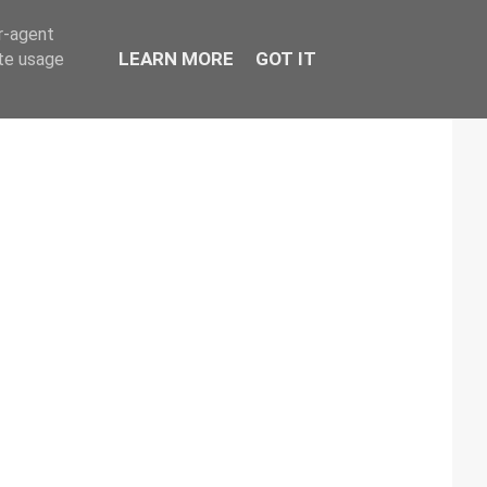
er-agent
LEARN MORE
GOT IT
ate usage