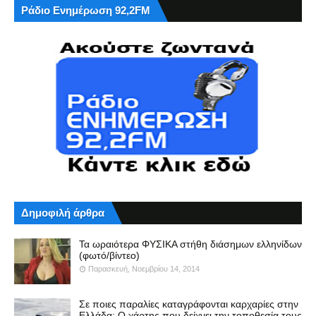
Ράδιο Ενημέρωση 92,2FM
Δημοφιλή άρθρα
Τα ωραιότερα ΦΥΣΙΚΑ στήθη διάσημων ελληνίδων
(φωτό/βίντεο)
Παρασκευή, Νοεμβρίου 14, 2014
Σε ποιες παραλίες καταγράφονται καρχαρίες στην
Ελλάδα; Ο χάρτης που δείχνει την τοποθεσία τους