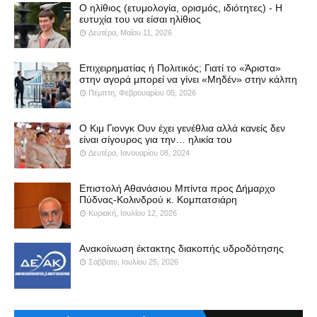
Ο ηλίθιος (ετυμολογία, ορισμός, ιδιότητες) - Η
ευτυχία του να είσαι ηλίθιος
Δευτέρα, Μαΐου 11, 2026
Επιχειρηματίας ή Πολιτικός; Γιατί το «Άριστα»
στην αγορά μπορεί να γίνει «Μηδέν» στην κάλπη
Πέμπτη, Φεβρουαρίου 05, 2026
Ο Κιμ Γιονγκ Ουν έχει γενέθλια αλλά κανείς δεν
είναι σίγουρος για την… ηλικία του
Δευτέρα, Ιανουαρίου 08, 2024
Επιστολή Αθανάσιου Μπίντα προς Δήμαρχο
Πύδνας-Κολινδρού κ. Κομπατσιάρη
Κυριακή, Ιουλίου 12, 2026
Ανακοίνωση έκτακτης διακοπής υδροδότησης
Σάββατο, Ιουλίου 25, 2026