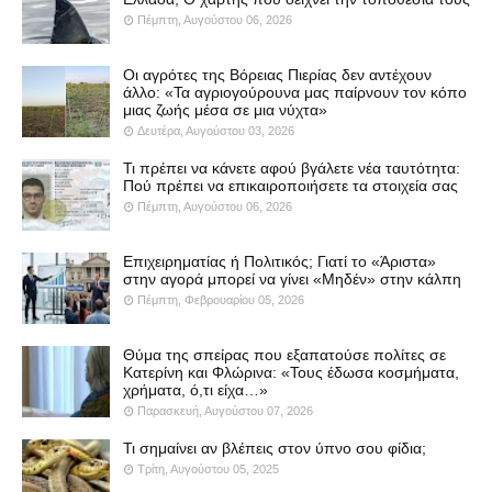
Πέμπτη, Αυγούστου 06, 2026
Οι αγρότες της Βόρειας Πιερίας δεν αντέχουν
άλλο: «Τα αγριογούρουνα μας παίρνουν τον κόπο
μιας ζωής μέσα σε μια νύχτα»
Δευτέρα, Αυγούστου 03, 2026
Τι πρέπει να κάνετε αφού βγάλετε νέα ταυτότητα:
Πού πρέπει να επικαιροποιήσετε τα στοιχεία σας
Πέμπτη, Αυγούστου 06, 2026
Επιχειρηματίας ή Πολιτικός; Γιατί το «Άριστα»
στην αγορά μπορεί να γίνει «Μηδέν» στην κάλπη
Πέμπτη, Φεβρουαρίου 05, 2026
Θύμα της σπείρας που εξαπατούσε πολίτες σε
Κατερίνη και Φλώρινα: «Τους έδωσα κοσμήματα,
χρήματα, ό,τι είχα…»
Παρασκευή, Αυγούστου 07, 2026
Τι σημαίνει αν βλέπεις στον ύπνο σου φίδια;
Τρίτη, Αυγούστου 05, 2025