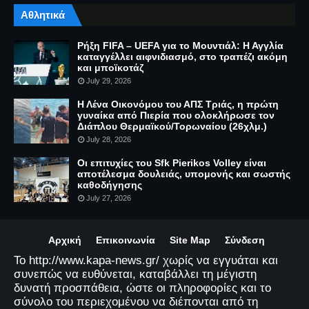
Αθλητικά
Ρήξη FIFA – UEFA για το Μουντιάλ: Η Αγγλία
καταγγέλλει αιφνιδιασμό, στο τραπέζι ακόμη
και μποϊκοτάζ
July 29, 2026
Η Λένα Οικονόμου του ΑΠΣ Τριάς, η πρώτη
γυναίκα από Πιερία που ολοκλήρωσε τον
Διάπλου Θερμαϊκού/Τορωναίου (26χλμ.)
July 28, 2026
Οι επιτυχίες του Sfk Pierikos Volley είναι
αποτέλεσμα δουλειάς, υπομονής και σωστής
καθοδήγησης
July 27, 2026
Αρχική
Επικοινωνία
Site Map
Σύνδεση
Το http://www.kapa-news.gr/ χωρίς να εγγυάται και
συνεπώς να ευθύνεται, καταβάλλει τη μέγιστη
δυνατή προσπάθεια, ώστε οι πληροφορίες και το
σύνολο του περιεχομένου να διέπονται από τη