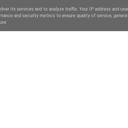
iver its services and to analyze traffic. Your IP address and us
mance and security metrics to ensure quality of service, gener
use.