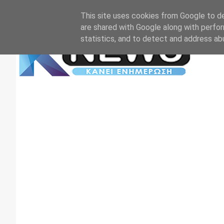
Αρχική
Επικοινωνία
Πρωτοσέλιδα
TV+RADIO
This site uses cookies from Google to del
are shared with Google along with perfor
statistics, and to detect and address ab