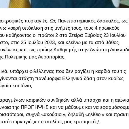
ταστροφικές πυρκαγιές. Ως Πανεπιστημιακός δάσκαλος, ως
νω νοερή υπόκλιση στις μνήμες τους, τους 4 ηρωικούς
υ καθήκοντος οι πρώτοι 2 στα Στείρα Ευβοίας 23 Ιουλίου
στο, στις 25 Ιουλίου 2023, και κλείνω με τα από βάθος
κογένειες και, ως πρώην Καθηγητής στην Ανώτατη Διακλαδ
ς Πολεμικής μας Αεροπορίας.
ινά, υπάρχει φιλέλληνας που δεν ραγίζει η καρδιά του τις
 γίνονται στάχτη πανέμορφα Ελληνικά δάση στον κυρίως
γαίο και Ιόνιο;
αταραγμένων καιρικών συνθηκών αλλά υπάρχει και η αιώνι
έννοια της ΠΡΟΠΗΨΗΣ και να μάθουμε και να εφαρμόσουμ
ρισσότεροι, συχνά «ακούσιοι», δηλαδή «ηλίθιοι» και πρακτ
 από πυρκαγιές» συμπολίτες μας εμπρηστές!.