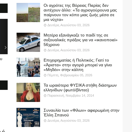
Οι αγρότες της Βόρειας Πιερίας δεν
αντέχουν άλλο: «Τα αγριογούρουνα μας
παίρνουν τον κόπο μιας ζωής μέσα σε
μια νύχτα»
Δευτέρα, Αυγούστου 03, 2026
Μητέρα εξανάγκαζε το παιδί της σε
σεξουαλικές πράξεις για να «ικανοποιεί»
56χρονο
Δευτέρα, Αυγούστου 03, 2026
ου
Επιχειρηματίας ή Πολιτικός; Γιατί το
«Άριστα» στην αγορά μπορεί να γίνει
«Μηδέν» στην κάλπη
Πέμπτη, Φεβρουαρίου 05, 2026
Τα ωραιότερα ΦΥΣΙΚΑ στήθη διάσημων
ελληνίδων (φωτό/βίντεο)
Παρασκευή, Νοεμβρίου 14, 2014
Συναυλία των «Φίλων» αφιερωμένη στην
Έλλη Σπανού
Δευτέρα, Αυγούστου 03, 2026
 ή