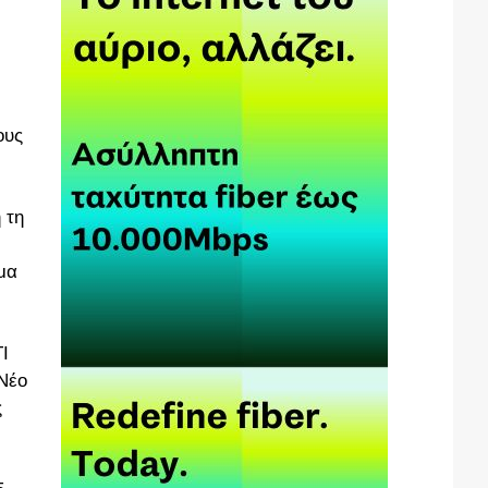
ους
 τη
μα
Ι
Νέο
ς