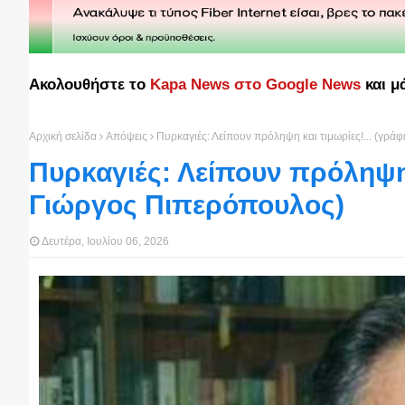
Ακολουθήστε το
Kapa News στο Google News
και μ
Αρχική σελίδα
Απόψεις
Πυρκαγιές: Λείπουν πρόληψη και τιμωρίες!... (γρά
Πυρκαγιές: Λείπουν πρόληψη κ
Γιώργος Πιπερόπουλος)
Δευτέρα, Ιουλίου 06, 2026