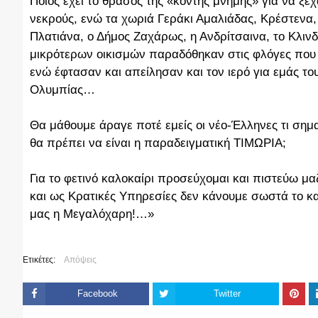
Ποιος έχει το θράσος της «κοντής μνήμης» για να ξε
νεκρούς, ενώ τα χωριά Γεράκι Αμαλιάδας, Κρέστενα,
Πλατιάνα, ο Δήμος Ζαχάρως, η Ανδρίτσαινα, το Κλινδ
μικρότερων οικισμών παραδόθηκαν στις φλόγες που κ
ενώ έφτασαν και απείλησαν και τον ιερό για εμάς τ
Ολυμπίας…
Θα μάθουμε άραγε ποτέ εμείς οι νέο-Έλληνες τι σημ
θα πρέπει να είναι η παραδειγματική ΤΙΜΩΡΙΑ;
Για το φετινό καλοκαίρι προσεύχομαι και πιστεύω μαζ
και ως Κρατικές Υπηρεσίες δεν κάνουμε σωστά το 
μας η Μεγαλόχαρη!…»
Ετικέτες:
Απόψεις
Facebook
Twitter