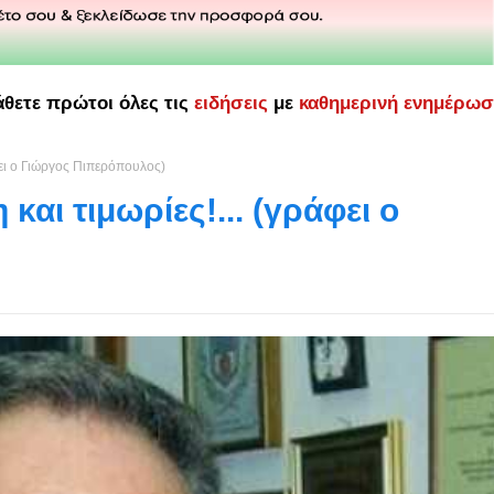
άθετε πρώτοι όλες τις
ειδήσεις
με
καθημερινή ενημέρω
φει ο Γιώργος Πιπερόπουλος)
αι τιμωρίες!... (γράφει ο