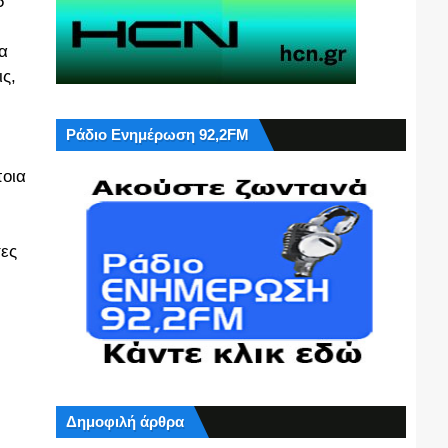
5
δα
ς,
Ράδιο Ενημέρωση 92,2FM
ποια
τες
Δημοφιλή άρθρα