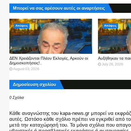
Μπορεί να σας αρέσουν αυτές οι αναρτήσεις
Απόψεις
Απόψεις
ΔΕΝ Χρειάζονται Πλέον Εκλογές, Αρκούν οι
Αυξήθηκαν τα παι
Δημοσκοπήσεις!..
July 26, 2026
August 03, 2026
Δημοσίευση σχολίου
0 Σχόλια
Kάθε αναγνώστης του kapa-news.gr μπορεί να εκφράζει
αυτές. Ωστόσο κάθε σχόλιο πρέπει να εγκριθεί από του
μετά την καταχώρησή του. Τα μόνα σχόλια που απαγορ
υβριστικές ή προσβλητικές εκφράσεις ή φωτογραφίες