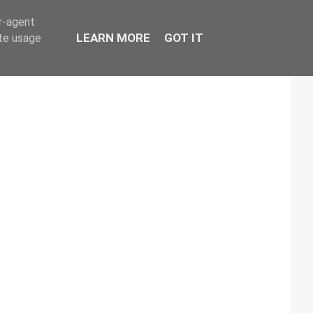
er-agent
LEARN MORE
GOT IT
ate usage