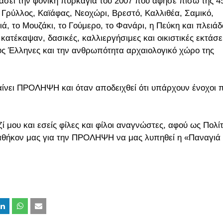
χάσει την φονική πυρκαγιά του 2007 που άφησε πίσω της 4
 Γρύλλος, Καϊάφας, Νεοχώρι, Βρεστό, Καλλιθέα, Σαμικό,
ιά, το Μουζάκι, το Γούμερο, το Φανάρι, η Πεύκη και πλειά
ατέκαψαν, δασικές, καλλιεργήσιμες και οικιστικές εκτάσει
ους Έλληνες και την ανθρωπότητα αρχαιολογικό χώρο της
αίνει ΠΡΟΛΗΨΗ και όταν αποδειχθεί ότι υπάρχουν ένοχοι 
ί μου και εσείς φίλες και φίλοι αναγνώστες, αφού ως Πολί
καθήκον μας για την ΠΡΟΛΗΨΗ να μας λυπηθεί η «Παναγιά