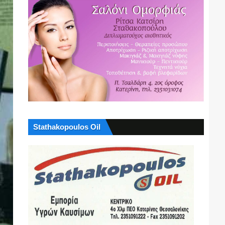
Stathakopoulos Oil