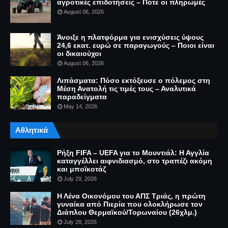
αγροτικές επιδοτήσεις – Πότε οι πληρωμές
August 06, 2026
Άνοιξε η πλατφόρμα για ενισχύσεις ύψους
24,6 εκατ. ευρώ σε παραγωγούς – Ποιοι είναι
οι δικαιούχοι
August 06, 2026
Λιπάσματα: Πόσο εκτόξευσε ο πόλεμος στη
Μέση Ανατολή τις τιμές τους – Αναλυτικά
παραδείγματα
May 14, 2026
Αθλητικά
Ρήξη FIFA – UEFA για το Μουντιάλ: Η Αγγλία
καταγγέλλει αιφνιδιασμό, στο τραπέζι ακόμη
και μποϊκοτάζ
July 29, 2026
Η Λένα Οικονόμου του ΑΠΣ Τριάς, η πρώτη
γυναίκα από Πιερία που ολοκλήρωσε τον
Διάπλου Θερμαϊκού/Τορωναίου (26χλμ.)
July 28, 2026