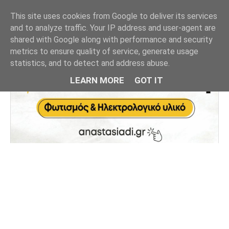
This site uses cookies from Google to deliver its services
and to analyze traffic. Your IP address and user-agent are
shared with Google along with performance and security
metrics to ensure quality of service, generate usage
statistics, and to detect and address abuse.
LEARN MORE
GOT IT