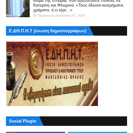
Θύμα της σπείρας που εξαπατούσε πολίτες σε
Κατερίνη και Φλώρινα: «Τους έδωσα κοσμήματα,
χρήματα, ό,τι είχα…»
Παρασκευή, Αυγούστου 07, 2026
Ε.ΔΗ.Π.Η.Τ (ένωση δημοσιογράφων)
Social Plugin