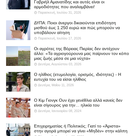
Γαβριήλ Αμανατίδης και αυτές είναι οι
αρμοδιότητες που αναλαμβάνει!
Παρασκευή, Ιουλίου 31, 2026
ΔΥΠΑ: Ποιοι άνεργοι δικαιούνται επιδότηση
μισθού έως 1.250 ευρώ και πώς μπορούν να
υποβάλουν αίτηση
Παρασκευή, Ιουλίου 17, 2026
Οι αγρότες της Βόρειας Πιερίας δεν αντέχουν
άλλο: «Τα αγριογούρουνα μας παίρνουν τον κόπο
μιας ζωής μέσα σε μια νύχτα»
Δευτέρα, Αυγούστου 03, 2026
Ο ηλίθιος (ετυμολογία, ορισμός, ιδιότητες) - Η
ευτυχία του να είσαι ηλίθιος
Δευτέρα, Μαΐου 11, 2026
Ο Κιμ Γιονγκ Ουν έχει γενέθλια αλλά κανείς δεν
είναι σίγουρος για την… ηλικία του
Δευτέρα, Ιανουαρίου 08, 2024
Επιχειρηματίας ή Πολιτικός; Γιατί το «Άριστα»
στην αγορά μπορεί να γίνει «Μηδέν» στην κάλπη