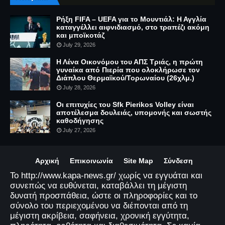
Ρήξη FIFA – UEFA για το Μουντιάλ: Η Αγγλία
καταγγέλλει αιφνιδιασμό, στο τραπέζι ακόμη
και μποϊκοτάζ
July 29, 2026
Η Λένα Οικονόμου του ΑΠΣ Τριάς, η πρώτη
γυναίκα από Πιερία που ολοκλήρωσε τον
Διάπλου Θερμαϊκού/Τορωναίου (26χλμ.)
July 28, 2026
Οι επιτυχίες του Sfk Pierikos Volley είναι
αποτέλεσμα δουλειάς, υπομονής και σωστής
καθοδήγησης
July 27, 2026
Αρχική
Επικοινωνία
Site Map
Σύνδεση
Το http://www.kapa-news.gr/ χωρίς να εγγυάται και
συνεπώς να ευθύνεται, καταβάλλει τη μέγιστη
δυνατή προσπάθεια, ώστε οι πληροφορίες και το
σύνολο του περιεχομένου να διέπονται από τη
μέγιστη ακρίβεια, σαφήνεια, χρονική εγγύτητα,