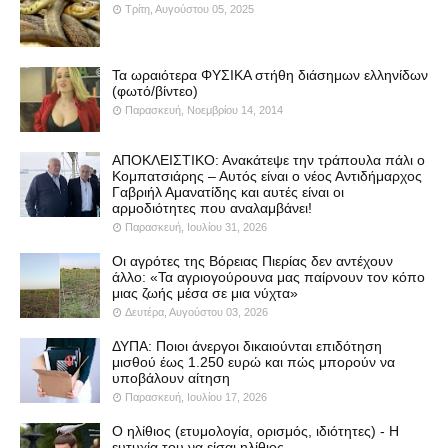
Τρίτη, Αυγούστου 05, 2025
Τα ωραιότερα ΦΥΣΙΚΑ στήθη διάσημων ελληνίδων
(φωτό/βίντεο)
Παρασκευή, Νοεμβρίου 14, 2014
ΑΠΟΚΛΕΙΣΤΙΚΟ: Ανακάτεψε την τράπουλα πάλι ο
Κομπατσιάρης – Αυτός είναι ο νέος Αντιδήμαρχος
Γαβριήλ Αμανατίδης και αυτές είναι οι
αρμοδιότητες που αναλαμβάνει!
Παρασκευή, Ιουλίου 31, 2026
Οι αγρότες της Βόρειας Πιερίας δεν αντέχουν
άλλο: «Τα αγριογούρουνα μας παίρνουν τον κόπο
μιας ζωής μέσα σε μια νύχτα»
Δευτέρα, Αυγούστου 03, 2026
ΔΥΠΑ: Ποιοι άνεργοι δικαιούνται επιδότηση
μισθού έως 1.250 ευρώ και πώς μπορούν να
υποβάλουν αίτηση
Παρασκευή, Ιουλίου 17, 2026
Ο ηλίθιος (ετυμολογία, ορισμός, ιδιότητες) - Η
ευτυχία του να είσαι ηλίθιος