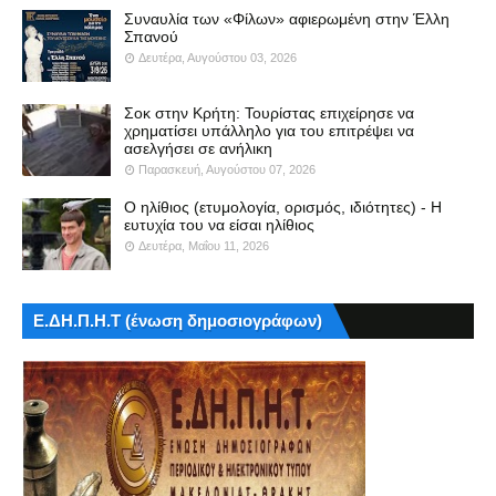
Συναυλία των «Φίλων» αφιερωμένη στην Έλλη
Σπανού
Δευτέρα, Αυγούστου 03, 2026
Σοκ στην Κρήτη: Τουρίστας επιχείρησε να
χρηματίσει υπάλληλο για του επιτρέψει να
ασελγήσει σε ανήλικη
Παρασκευή, Αυγούστου 07, 2026
Ο ηλίθιος (ετυμολογία, ορισμός, ιδιότητες) - Η
ευτυχία του να είσαι ηλίθιος
Δευτέρα, Μαΐου 11, 2026
Ε.ΔΗ.Π.Η.Τ (ένωση δημοσιογράφων)