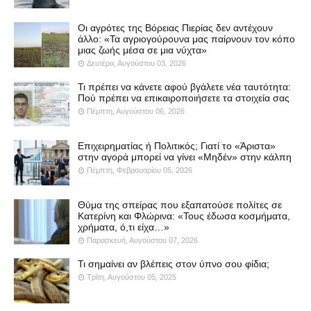
Οι αγρότες της Βόρειας Πιερίας δεν αντέχουν
άλλο: «Τα αγριογούρουνα μας παίρνουν τον κόπο
μιας ζωής μέσα σε μια νύχτα»
Δευτέρα, Αυγούστου 03, 2026
Τι πρέπει να κάνετε αφού βγάλετε νέα ταυτότητα:
Πού πρέπει να επικαιροποιήσετε τα στοιχεία σας
Πέμπτη, Αυγούστου 06, 2026
Επιχειρηματίας ή Πολιτικός; Γιατί το «Άριστα»
στην αγορά μπορεί να γίνει «Μηδέν» στην κάλπη
Πέμπτη, Φεβρουαρίου 05, 2026
Θύμα της σπείρας που εξαπατούσε πολίτες σε
Κατερίνη και Φλώρινα: «Τους έδωσα κοσμήματα,
χρήματα, ό,τι είχα…»
Παρασκευή, Αυγούστου 07, 2026
Τι σημαίνει αν βλέπεις στον ύπνο σου φίδια;
Τρίτη, Αυγούστου 05, 2025