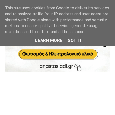
This site uses cookies from Google to deliver its services
and to analyze traffic. Your IP address and user-agent are
shared with Google along with performance and security
metrics to ensure quality of service, generate usage
statistics, and to detect and address abuse.
LEARN MORE
GOT IT