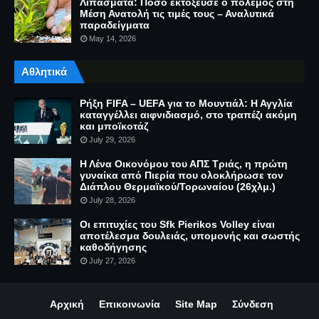
Λιπάσματα: Πόσο εκτόξευσε ο πόλεμος στη
Μέση Ανατολή τις τιμές τους – Αναλυτικά
παραδείγματα
May 14, 2026
Αθλητικά
Ρήξη FIFA – UEFA για το Μουντιάλ: Η Αγγλία
καταγγέλλει αιφνιδιασμό, στο τραπέζι ακόμη
και μποϊκοτάζ
July 29, 2026
Η Λένα Οικονόμου του ΑΠΣ Τριάς, η πρώτη
γυναίκα από Πιερία που ολοκλήρωσε τον
Διάπλου Θερμαϊκού/Τορωναίου (26χλμ.)
July 28, 2026
Οι επιτυχίες του Sfk Pierikos Volley είναι
αποτέλεσμα δουλειάς, υπομονής και σωστής
καθοδήγησης
July 27, 2026
Αρχική
Επικοινωνία
Site Map
Σύνδεση