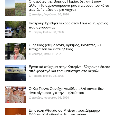
Οι αγρότες της Βόρειας Πιερίας δεν αντέχουν
άλλο: «Τα αγριογούρουνα μας παίρνουν τον κόπο
μιας ζωής μέσα σε μια νύχτα»
Δευτέρα, Αυγούστου 03, 2026
Κατερίνη: Βρέθηκε νεκρός στον Πέλεκα 79χρονος
που αγνοούνταν
Τετάρτη, Ιουλίου 08, 2026
Ο ηλίθιος (ετυμολογία, ορισμός, ιδιότητες) - Η
ευτυχία του να είσαι ηλίθιος
Δευτέρα, Μαΐου 11, 2026
Εργατικό ατύχημα στην Κατερίνη: 52χρονος έπεσε
από φορτηγό και τραυματίστηκε στο κεφάλι
Τετάρτη, Ιουλίου 08, 2026
Ο Κιμ Γιονγκ Ουν έχει γενέθλια αλλά κανείς δεν
είναι σίγουρος για την… ηλικία του
Δευτέρα, Ιανουαρίου 08, 2024
Επιστολή Αθανάσιου Μπίντα προς Δήμαρχο
Πύδνας-Κολινδρού κ. Κομπατσιάρη