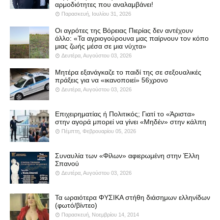
αρμοδιότητες που αναλαμβάνει!
Παρασκευή, Ιουλίου 31, 2026
Οι αγρότες της Βόρειας Πιερίας δεν αντέχουν
άλλο: «Τα αγριογούρουνα μας παίρνουν τον κόπο
μιας ζωής μέσα σε μια νύχτα»
Δευτέρα, Αυγούστου 03, 2026
Μητέρα εξανάγκαζε το παιδί της σε σεξουαλικές
πράξεις για να «ικανοποιεί» 56χρονο
Δευτέρα, Αυγούστου 03, 2026
Επιχειρηματίας ή Πολιτικός; Γιατί το «Άριστα»
στην αγορά μπορεί να γίνει «Μηδέν» στην κάλπη
Πέμπτη, Φεβρουαρίου 05, 2026
Συναυλία των «Φίλων» αφιερωμένη στην Έλλη
Σπανού
Δευτέρα, Αυγούστου 03, 2026
Τα ωραιότερα ΦΥΣΙΚΑ στήθη διάσημων ελληνίδων
(φωτό/βίντεο)
Παρασκευή, Νοεμβρίου 14, 2014