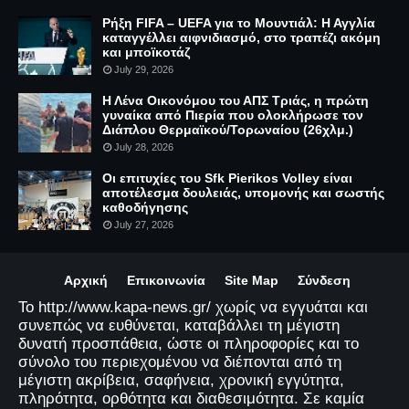
Ρήξη FIFA – UEFA για το Μουντιάλ: Η Αγγλία
καταγγέλλει αιφνιδιασμό, στο τραπέζι ακόμη
και μποϊκοτάζ
July 29, 2026
Η Λένα Οικονόμου του ΑΠΣ Τριάς, η πρώτη
γυναίκα από Πιερία που ολοκλήρωσε τον
Διάπλου Θερμαϊκού/Τορωναίου (26χλμ.)
July 28, 2026
Οι επιτυχίες του Sfk Pierikos Volley είναι
αποτέλεσμα δουλειάς, υπομονής και σωστής
καθοδήγησης
July 27, 2026
Αρχική
Επικοινωνία
Site Map
Σύνδεση
Το http://www.kapa-news.gr/ χωρίς να εγγυάται και
συνεπώς να ευθύνεται, καταβάλλει τη μέγιστη
δυνατή προσπάθεια, ώστε οι πληροφορίες και το
σύνολο του περιεχομένου να διέπονται από τη
μέγιστη ακρίβεια, σαφήνεια, χρονική εγγύτητα,
πληρότητα, ορθότητα και διαθεσιμότητα. Σε καμία