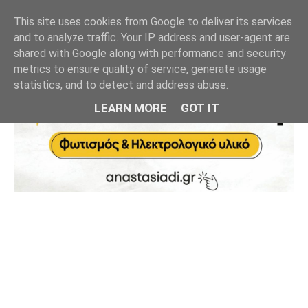
This site uses cookies from Google to deliver its services
and to analyze traffic. Your IP address and user-agent are
shared with Google along with performance and security
metrics to ensure quality of service, generate usage
statistics, and to detect and address abuse.
LEARN MORE
GOT IT