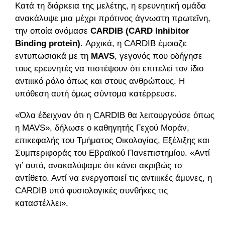
Κατά τη διάρκεια της μελέτης, η ερευνητική ομάδα
ανακάλυψε μια μέχρι πρότινος άγνωστη πρωτεΐνη,
την οποία ονόμασε
CARDIB (CARD Inhibitor
Binding protein)
. Αρχικά, η CARDIB έμοιαζε
εντυπωσιακά με τη
MAVS
, γεγονός που οδήγησε
τους ερευνητές να πιστέψουν ότι επιτελεί τον ίδιο
αντιιικό ρόλο όπως και στους ανθρώπους. Η
υπόθεση αυτή όμως σύντομα κατέρρευσε.
«Όλα έδειχναν ότι η CARDIB θα λειτουργούσε όπως
η MAVS», δήλωσε ο καθηγητής Γεχού Μοράν,
επικεφαλής του Τμήματος Οικολογίας, Εξέλιξης και
Συμπεριφοράς του Εβραϊκού Πανεπιστημίου. «Αντί
γι’ αυτό, ανακαλύψαμε ότι κάνει ακριβώς το
αντίθετο. Αντί να ενεργοποιεί τις αντιιικές άμυνες, η
CARDIB υπό φυσιολογικές συνθήκες τις
καταστέλλει».