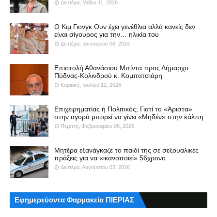
Δευτέρα, Μαΐου 11, 2026
Ο Κιμ Γιονγκ Ουν έχει γενέθλια αλλά κανείς δεν
είναι σίγουρος για την… ηλικία του
Δευτέρα, Ιανουαρίου 08, 2024
Επιστολή Αθανάσιου Μπίντα προς Δήμαρχο
Πύδνας-Κολινδρού κ. Κομπατσιάρη
Κυριακή, Ιουλίου 12, 2026
Επιχειρηματίας ή Πολιτικός; Γιατί το «Άριστα»
στην αγορά μπορεί να γίνει «Μηδέν» στην κάλπη
Πέμπτη, Φεβρουαρίου 05, 2026
Μητέρα εξανάγκαζε το παιδί της σε σεξουαλικές
πράξεις για να «ικανοποιεί» 56χρονο
Δευτέρα, Αυγούστου 03, 2026
Εφημερεύοντα Φαρμακεία ΠΙΕΡΙΑΣ