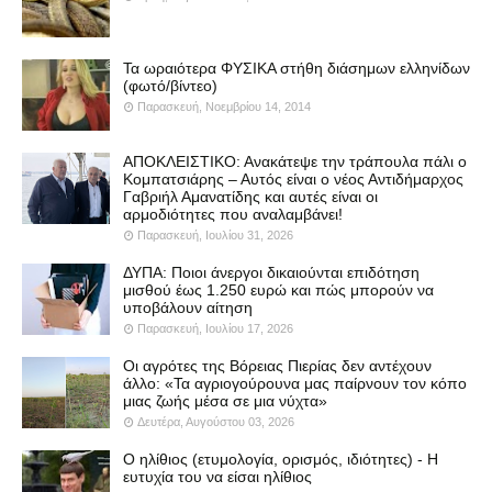
Τα ωραιότερα ΦΥΣΙΚΑ στήθη διάσημων ελληνίδων
(φωτό/βίντεο)
Παρασκευή, Νοεμβρίου 14, 2014
ΑΠΟΚΛΕΙΣΤΙΚΟ: Ανακάτεψε την τράπουλα πάλι ο
Κομπατσιάρης – Αυτός είναι ο νέος Αντιδήμαρχος
Γαβριήλ Αμανατίδης και αυτές είναι οι
αρμοδιότητες που αναλαμβάνει!
Παρασκευή, Ιουλίου 31, 2026
ΔΥΠΑ: Ποιοι άνεργοι δικαιούνται επιδότηση
μισθού έως 1.250 ευρώ και πώς μπορούν να
υποβάλουν αίτηση
Παρασκευή, Ιουλίου 17, 2026
Οι αγρότες της Βόρειας Πιερίας δεν αντέχουν
άλλο: «Τα αγριογούρουνα μας παίρνουν τον κόπο
μιας ζωής μέσα σε μια νύχτα»
Δευτέρα, Αυγούστου 03, 2026
Ο ηλίθιος (ετυμολογία, ορισμός, ιδιότητες) - Η
ευτυχία του να είσαι ηλίθιος