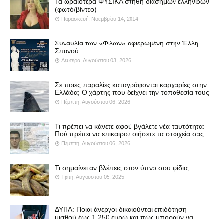
Τα ωραιότερα ΦΥΣΙΚΑ στήθη διάσημων ελληνίδων
(φωτό/βίντεο)
Παρασκευή, Νοεμβρίου 14, 2014
Συναυλία των «Φίλων» αφιερωμένη στην Έλλη
Σπανού
Δευτέρα, Αυγούστου 03, 2026
Σε ποιες παραλίες καταγράφονται καρχαρίες στην
Ελλάδα; Ο χάρτης που δείχνει την τοποθεσία τους
Πέμπτη, Αυγούστου 06, 2026
Τι πρέπει να κάνετε αφού βγάλετε νέα ταυτότητα:
Πού πρέπει να επικαιροποιήσετε τα στοιχεία σας
Πέμπτη, Αυγούστου 06, 2026
Τι σημαίνει αν βλέπεις στον ύπνο σου φίδια;
Τρίτη, Αυγούστου 05, 2025
ΔΥΠΑ: Ποιοι άνεργοι δικαιούνται επιδότηση
μισθού έως 1.250 ευρώ και πώς μπορούν να