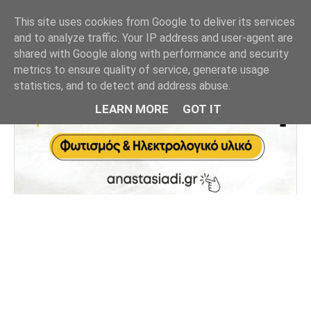
This site uses cookies from Google to deliver its services
and to analyze traffic. Your IP address and user-agent are
shared with Google along with performance and security
metrics to ensure quality of service, generate usage
statistics, and to detect and address abuse.
LEARN MORE
GOT IT