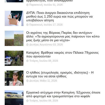
αρμοδιότητες που αναλαμβάνει!
Παρασκευή, Ιουλίου 31, 2026
ΔΥΠΑ: Ποιοι άνεργοι δικαιούνται επιδότηση
μισθού έως 1.250 ευρώ και πώς μπορούν να
υποβάλουν αίτηση
Παρασκευή, Ιουλίου 17, 2026
Οι αγρότες της Βόρειας Πιερίας δεν αντέχουν
άλλο: «Τα αγριογούρουνα μας παίρνουν τον κόπο
μιας ζωής μέσα σε μια νύχτα»
Δευτέρα, Αυγούστου 03, 2026
Κατερίνη: Βρέθηκε νεκρός στον Πέλεκα 79χρονος
που αγνοούνταν
Τετάρτη, Ιουλίου 08, 2026
Ο ηλίθιος (ετυμολογία, ορισμός, ιδιότητες) - Η
ευτυχία του να είσαι ηλίθιος
Δευτέρα, Μαΐου 11, 2026
Εργατικό ατύχημα στην Κατερίνη: 52χρονος έπεσε
από φορτηγό και τραυματίστηκε στο κεφάλι
Τετάρτη, Ιουλίου 08, 2026