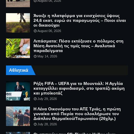
August 06, 2026
Άνοιξε η πλατφόρμα για ενισχύσεις ύψους
24,6 εκατ. ευρώ σε παραγωγούς – Ποιοι είναι
οι δικαιούχοι
August 06, 2026
Λιπάσματα: Πόσο εκτόξευσε ο πόλεμος στη
Μέση Ανατολή τις τιμές τους – Αναλυτικά
παραδείγματα
May 14, 2026
Αθλητικά
Ρήξη FIFA – UEFA για το Μουντιάλ: Η Αγγλία
καταγγέλλει αιφνιδιασμό, στο τραπέζι ακόμη
και μποϊκοτάζ
July 29, 2026
Η Λένα Οικονόμου του ΑΠΣ Τριάς, η πρώτη
γυναίκα από Πιερία που ολοκλήρωσε τον
Διάπλου Θερμαϊκού/Τορωναίου (26χλμ.)
July 28, 2026