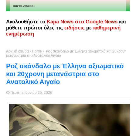
Ακολουθήστε το
Kapa News στο Google News
και
μάθετε πρώτοι όλες τις
ειδήσεις
με
καθημερινή
ενημέρωση
Αρχική σελίδα
Home
Ροζ σκάνδαλο με Έλληνα αξιωματικό και 20χρονη
μετανάστρια στο Ανατολικό Αιγαίο
Ροζ σκάνδαλο με Έλληνα αξιωματικό
και 20χρονη μετανάστρια στο
Ανατολικό Αιγαίο
Πέμπτη, Ιουνίου 25, 2026