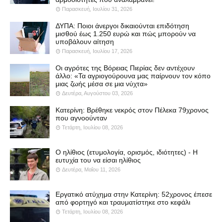
Παρασκευή, Ιουλίου 31, 2026
ΔΥΠΑ: Ποιοι άνεργοι δικαιούνται επιδότηση
μισθού έως 1.250 ευρώ και πώς μπορούν να
υποβάλουν αίτηση
Παρασκευή, Ιουλίου 17, 2026
Οι αγρότες της Βόρειας Πιερίας δεν αντέχουν
άλλο: «Τα αγριογούρουνα μας παίρνουν τον κόπο
μιας ζωής μέσα σε μια νύχτα»
Δευτέρα, Αυγούστου 03, 2026
Κατερίνη: Βρέθηκε νεκρός στον Πέλεκα 79χρονος
που αγνοούνταν
Τετάρτη, Ιουλίου 08, 2026
Ο ηλίθιος (ετυμολογία, ορισμός, ιδιότητες) - Η
ευτυχία του να είσαι ηλίθιος
Δευτέρα, Μαΐου 11, 2026
Εργατικό ατύχημα στην Κατερίνη: 52χρονος έπεσε
από φορτηγό και τραυματίστηκε στο κεφάλι
Τετάρτη, Ιουλίου 08, 2026