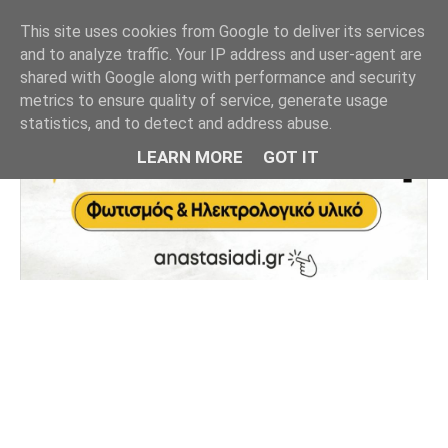
This site uses cookies from Google to deliver its services
and to analyze traffic. Your IP address and user-agent are
shared with Google along with performance and security
metrics to ensure quality of service, generate usage
statistics, and to detect and address abuse.
LEARN MORE
GOT IT