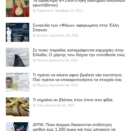
Τα ωραιότερα ΦΥΣΙΚΑ στήθη διάσημων ελληνίδων
(φωτό/βίντεο)
Παρασκευή, Νοεμβρίου 14, 2014
Συναυλία των «Φίλων» αφιερωμένη στην Έλλη
Σπανού
Δευτέρα, Αυγούστου 03, 2026
Σε ποιες παραλίες καταγράφονται καρχαρίες στην
Ελλάδα; Ο χάρτης που δείχνει την τοποθεσία τους
Πέμπτη, Αυγούστου 06, 2026
Τι πρέπει να κάνετε αφού βγάλετε νέα ταυτότητα:
Πού πρέπει να επικαιροποιήσετε τα στοιχεία σας
Πέμπτη, Αυγούστου 06, 2026
Τι σημαίνει αν βλέπεις στον ύπνο σου φίδια;
Τρίτη, Αυγούστου 05, 2025
ΔΥΠΑ: Ποιοι άνεργοι δικαιούνται επιδότηση
μισθού έως 1.250 ευρώ και πώς μπορούν να