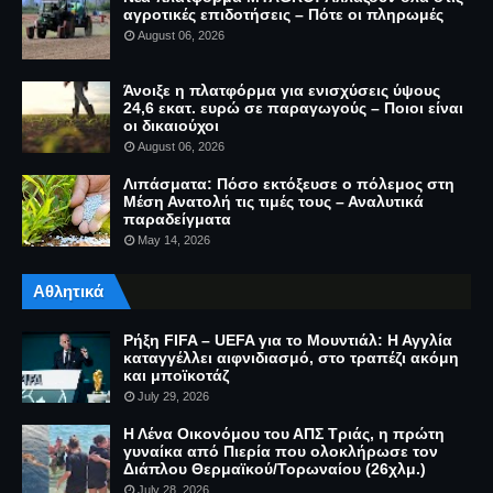
αγροτικές επιδοτήσεις – Πότε οι πληρωμές
August 06, 2026
Άνοιξε η πλατφόρμα για ενισχύσεις ύψους
24,6 εκατ. ευρώ σε παραγωγούς – Ποιοι είναι
οι δικαιούχοι
August 06, 2026
Λιπάσματα: Πόσο εκτόξευσε ο πόλεμος στη
Μέση Ανατολή τις τιμές τους – Αναλυτικά
παραδείγματα
May 14, 2026
Αθλητικά
Ρήξη FIFA – UEFA για το Μουντιάλ: Η Αγγλία
καταγγέλλει αιφνιδιασμό, στο τραπέζι ακόμη
και μποϊκοτάζ
July 29, 2026
Η Λένα Οικονόμου του ΑΠΣ Τριάς, η πρώτη
γυναίκα από Πιερία που ολοκλήρωσε τον
Διάπλου Θερμαϊκού/Τορωναίου (26χλμ.)
July 28, 2026