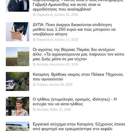
Γαβριήλ Αμανατίδης και αυτές είναι οι
αρμοδιότητες που αναλαμβάνει!
Παρασκευή, Ιουλίου 31, 2026
ΔΥΠΑ: Ποιοι άνεργοι δικαιούνται επιδότηση
μισθού έως 1.250 ευρώ και πώς μπορούν να
υποβάλουν αίτηση
Παρασκευή, Ιουλίου 17, 2026
Οι αγρότες της Βόρειας Πιερίας δεν αντέχουν
άλλο: «Τα αγριογούρουνα μας παίρνουν τον κόπο
μιας ζωής μέσα σε μια νύχτα»
Δευτέρα, Αυγούστου 03, 2026
Κατερίνη: Βρέθηκε νεκρός στον Πέλεκα 79χρονος
που αγνοούνταν
Τετάρτη, Ιουλίου 08, 2026
Ο ηλίθιος (ετυμολογία, ορισμός, ιδιότητες) - Η
ευτυχία του να είσαι ηλίθιος
Δευτέρα, Μαΐου 11, 2026
Εργατικό ατύχημα στην Κατερίνη: 52χρονος έπεσε
από φορτηγό και τραυματίστηκε στο κεφάλι