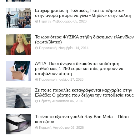
Επιχειρηματίας ή Πολιτικός; Γιατί το «Άριστα»
στην αγορά μπορεί να γίνει «Μηδέν» στην κάλπη
Πέμπτη, Φεβρουαρίου 05, 2026
Τα ωραιότερα ΦΥΣΙΚΑ στήθη διάσημων ελληνίδων
(φωτό/βίντεο)
Παρασκευή, Νοεμβρίου 14, 2014
ΔΥΠΑ: Ποιοι άνεργοι δικαιούνται επιδότηση
μισθού έως 1.250 ευρώ και πώς μπορούν να
υποβάλουν αίτηση
Παρασκευή, Ιουλίου 17, 2026
Σε ποιες παραλίες καταγράφονται καρχαρίες στην
Ελλάδα; Ο χάρτης που δείχνει την τοποθεσία τους
Πέμπτη, Αυγούστου 06, 2026
Τι είναι τα έξυπνα γυαλιά Ray-Ban Meta – Πόσο
κοστίζουν
Κυριακή, Αυγούστου 02, 2026