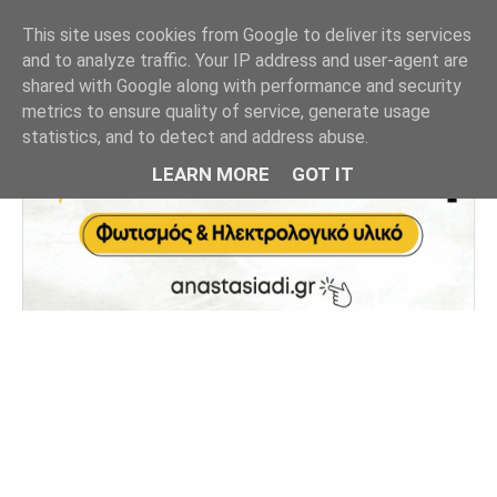
This site uses cookies from Google to deliver its services
and to analyze traffic. Your IP address and user-agent are
shared with Google along with performance and security
metrics to ensure quality of service, generate usage
statistics, and to detect and address abuse.
LEARN MORE
GOT IT