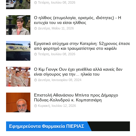
Τετάρτη, Ιουλίου 08, 2026
Ο ηλίθιος (ετυμολογία, ορισμός, ιδιότητες) - Η
ευτυχία του να είσαι ηλίθιος
Δευτέρα, Μαΐου 11, 2026
Εργατικό ατύχημα στην Κατερίνη: 52χρονος έπεσε
από φορτηγό και τραυματίστηκε στο κεφάλι
Τετάρτη, Ιουλίου 08, 2026
Ο Κιμ Γιονγκ Ουν έχει γενέθλια αλλά κανείς δεν
είναι σίγουρος για την… ηλικία του
Δευτέρα, Ιανουαρίου 08, 2024
Επιστολή Αθανάσιου Μπίντα προς Δήμαρχο
Πύδνας-Κολινδρού κ. Κομπατσιάρη
Κυριακή, Ιουλίου 12, 2026
Εφημερεύοντα Φαρμακεία ΠΙΕΡΙΑΣ