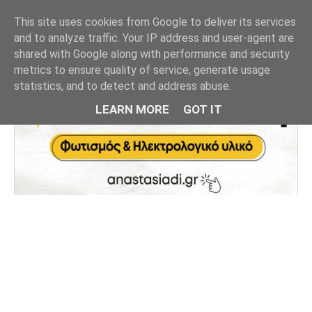
This site uses cookies from Google to deliver its services
and to analyze traffic. Your IP address and user-agent are
shared with Google along with performance and security
metrics to ensure quality of service, generate usage
statistics, and to detect and address abuse.
LEARN MORE
GOT IT