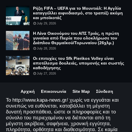
Ρήξη FIFA – UEFA για το Μουντιάλ: Η Αγγλία
καταγγέλλει αιφνιδιασμό, στο τραπέζι ακόμη
και μποϊκοτάζ
July 29, 2026
Η Λένα Οικονόμου του ΑΠΣ Τριάς, η πρώτη
γυναίκα από Πιερία που ολοκλήρωσε τον
Διάπλου Θερμαϊκού/Τορωναίου (26χλμ.)
July 28, 2026
Οι επιτυχίες του Sfk Pierikos Volley είναι
αποτέλεσμα δουλειάς, υπομονής και σωστής
καθοδήγησης
July 27, 2026
Αρχική
Επικοινωνία
Site Map
Σύνδεση
Το http://www.kapa-news.gr/ χωρίς να εγγυάται και
συνεπώς να ευθύνεται, καταβάλλει τη μέγιστη
δυνατή προσπάθεια, ώστε οι πληροφορίες και το
σύνολο του περιεχομένου να διέπονται από τη
μέγιστη ακρίβεια, σαφήνεια, χρονική εγγύτητα,
πληρότητα, ορθότητα και διαθεσιμότητα. Σε καμία