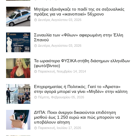
Μητέρα εξανάγκαζε το παιδί της σε σεξουαλικές
πράξεις για να «ικανοποιεί» 56χρονο
Δευτέρα, Αυγούστου 03, 2026
Συναυλία των «Φίλων» αφιερωμένη στην Έλλη
Σπανού
Δευτέρα, Αυγούστου 03, 2026
Τα ωραιότερα ΦΥΣΙΚΑ στήθη διάσημων ελληνίδων
(φωτό/βίντεο)
Παρασκευή, Νοεμβρίου 14, 2014
Επιχειρηματίας ή Πολιτικός; Γιατί το «Άριστα»
στην αγορά μπορεί να γίνει «Μηδέν» στην κάλπη
Πέμπτη, Φεβρουαρίου 05, 2026
ΔΥΠΑ: Ποιοι άνεργοι δικαιούνται επιδότηση
μισθού έως 1.250 ευρώ και πώς μπορούν να
υποβάλουν αίτηση
Παρασκευή, Ιουλίου 17, 2026