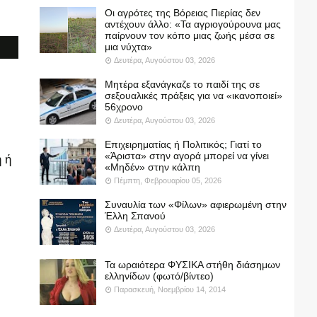
Οι αγρότες της Βόρειας Πιερίας δεν
αντέχουν άλλο: «Τα αγριογούρουνα μας
παίρνουν τον κόπο μιας ζωής μέσα σε
μια νύχτα»
Δευτέρα, Αυγούστου 03, 2026
Μητέρα εξανάγκαζε το παιδί της σε
σεξουαλικές πράξεις για να «ικανοποιεί»
56χρονο
Δευτέρα, Αυγούστου 03, 2026
Επιχειρηματίας ή Πολιτικός; Γιατί το
«Άριστα» στην αγορά μπορεί να γίνει
 ή
«Μηδέν» στην κάλπη
Πέμπτη, Φεβρουαρίου 05, 2026
Συναυλία των «Φίλων» αφιερωμένη στην
Έλλη Σπανού
Δευτέρα, Αυγούστου 03, 2026
Τα ωραιότερα ΦΥΣΙΚΑ στήθη διάσημων
ελληνίδων (φωτό/βίντεο)
Παρασκευή, Νοεμβρίου 14, 2014