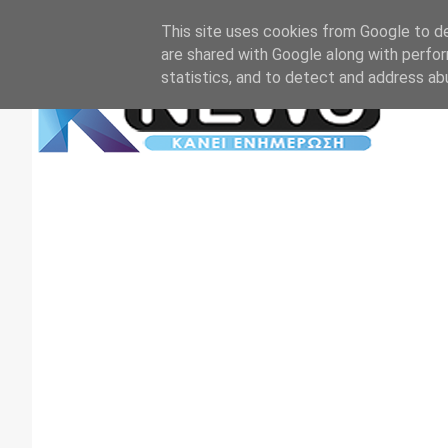
Αρχική
Επικοινωνία
Πρωτοσέλιδα
TV+RADIO
This site uses cookies from Google to del
are shared with Google along with perfor
statistics, and to detect and address ab