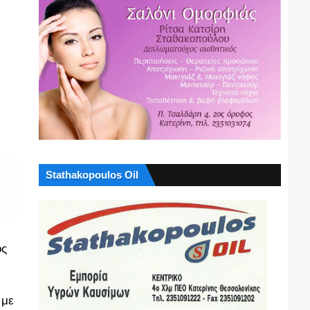
Stathakopoulos Oil
ος
 με