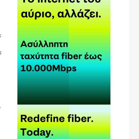
ε
ε
ο