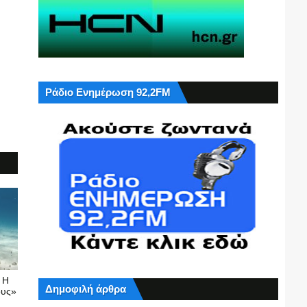
Ράδιο Ενημέρωση 92,2FM
: Η
Δημοφιλή άρθρα
ους»