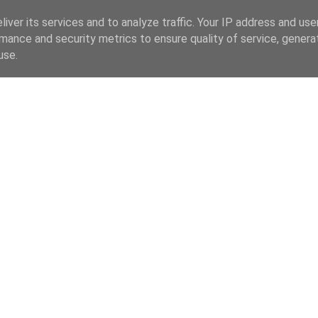
iver its services and to analyze traffic. Your IP address and us
mance and security metrics to ensure quality of service, gener
use.