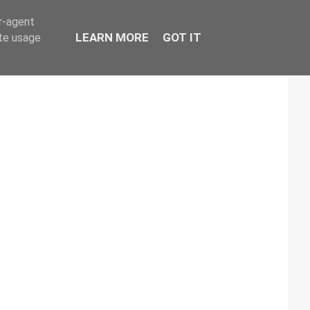
er-agent
LEARN MORE
GOT IT
ate usage