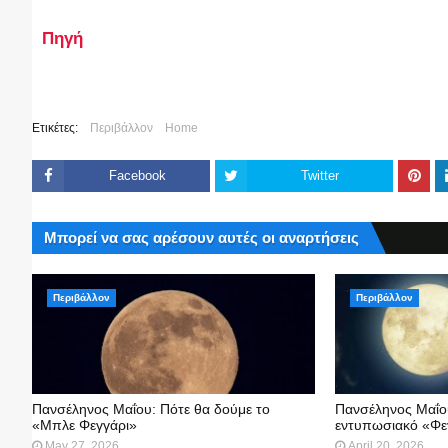
Πηγή
Ετικέτες:
Περιβάλλον
Home
Facebook
Twitter
Μπορεί να σας αρέσουν αυτές οι αναρτήσεις
Περιβάλλον
Περιβάλλον
Πανσέληνος Μαΐου: Πότε θα δούμε το
Πανσέληνος Μαΐου
«Μπλε Φεγγάρι»
εντυπωσιακό «Φε
May 27, 2026
April 20, 2026