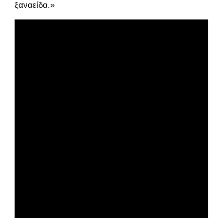
ξαναείδα.»