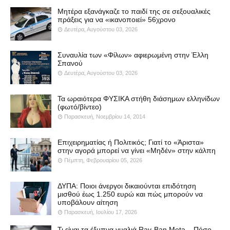
Μητέρα εξανάγκαζε το παιδί της σε σεξουαλικές
πράξεις για να «ικανοποιεί» 56χρονο
Δευτέρα, Αυγούστου 03, 2026
Συναυλία των «Φίλων» αφιερωμένη στην Έλλη
Σπανού
Δευτέρα, Αυγούστου 03, 2026
Τα ωραιότερα ΦΥΣΙΚΑ στήθη διάσημων ελληνίδων
(φωτό/βίντεο)
Παρασκευή, Νοεμβρίου 14, 2014
Επιχειρηματίας ή Πολιτικός; Γιατί το «Άριστα»
στην αγορά μπορεί να γίνει «Μηδέν» στην κάλπη
Πέμπτη, Φεβρουαρίου 05, 2026
ΔΥΠΑ: Ποιοι άνεργοι δικαιούνται επιδότηση
μισθού έως 1.250 ευρώ και πώς μπορούν να
υποβάλουν αίτηση
Παρασκευή, Ιουλίου 17, 2026
Τι είναι τα έξυπνα γυαλιά Ray-Ban Meta – Πόσο