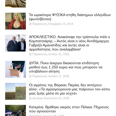
Τα ωραιότερα ΦΥΣΙΚΑ στήθη διάσημων ελληνίδων
(φωτό/βίντεο)
Παρασκευή, Νοεμβρίου 14, 2014
ΑΠΟΚΛΕΙΣΤΙΚΟ: Ανακάτεψε την τράπουλα πάλι ο
Κομπατσιάρης – Αυτός είναι ο νέος Αντιδήμαρχος
Γαβριήλ Αμανατίδης και αυτές είναι οι
αρμοδιότητες που αναλαμβάνει!
Παρασκευή, Ιουλίου 31, 2026
ΔΥΠΑ: Ποιοι άνεργοι δικαιούνται επιδότηση
μισθού έως 1.250 ευρώ και πώς μπορούν να
υποβάλουν αίτηση
Παρασκευή, Ιουλίου 17, 2026
Οι αγρότες της Βόρειας Πιερίας δεν αντέχουν
άλλο: «Τα αγριογούρουνα μας παίρνουν τον κόπο
μιας ζωής μέσα σε μια νύχτα»
Δευτέρα, Αυγούστου 03, 2026
Κατερίνη: Βρέθηκε νεκρός στον Πέλεκα 79χρονος
που αγνοούνταν
Τετάρτη, Ιουλίου 08, 2026