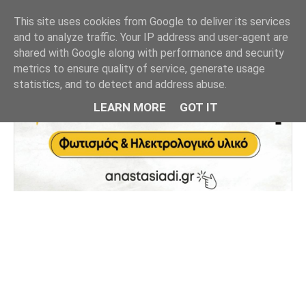
This site uses cookies from Google to deliver its services
and to analyze traffic. Your IP address and user-agent are
shared with Google along with performance and security
metrics to ensure quality of service, generate usage
statistics, and to detect and address abuse.
LEARN MORE
GOT IT