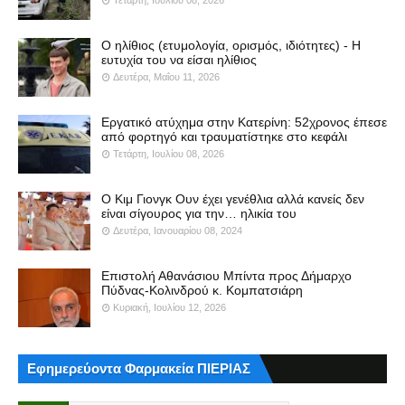
Ο ηλίθιος (ετυμολογία, ορισμός, ιδιότητες) - Η
ευτυχία του να είσαι ηλίθιος
Δευτέρα, Μαΐου 11, 2026
Εργατικό ατύχημα στην Κατερίνη: 52χρονος έπεσε
από φορτηγό και τραυματίστηκε στο κεφάλι
Τετάρτη, Ιουλίου 08, 2026
Ο Κιμ Γιονγκ Ουν έχει γενέθλια αλλά κανείς δεν
είναι σίγουρος για την… ηλικία του
Δευτέρα, Ιανουαρίου 08, 2024
Επιστολή Αθανάσιου Μπίντα προς Δήμαρχο
Πύδνας-Κολινδρού κ. Κομπατσιάρη
Κυριακή, Ιουλίου 12, 2026
Εφημερεύοντα Φαρμακεία ΠΙΕΡΙΑΣ