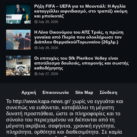
Ρήξη FIFA – UEFA για το Μουντιάλ: Η Αγγλία
καταγγέλλει αιφνιδιασμό, στο τραπέζι ακόμη
και μποϊκοτάζ
July 29, 2026
Η Λένα Οικονόμου του ΑΠΣ Τριάς, η πρώτη
γυναίκα από Πιερία που ολοκλήρωσε τον
Διάπλου Θερμαϊκού/Τορωναίου (26χλμ.)
July 28, 2026
Οι επιτυχίες του Sfk Pierikos Volley είναι
αποτέλεσμα δουλειάς, υπομονής και σωστής
καθοδήγησης
July 27, 2026
Αρχική
Επικοινωνία
Site Map
Σύνδεση
Το http://www.kapa-news.gr/ χωρίς να εγγυάται και
συνεπώς να ευθύνεται, καταβάλλει τη μέγιστη
δυνατή προσπάθεια, ώστε οι πληροφορίες και το
σύνολο του περιεχομένου να διέπονται από τη
μέγιστη ακρίβεια, σαφήνεια, χρονική εγγύτητα,
πληρότητα, ορθότητα και διαθεσιμότητα. Σε καμία