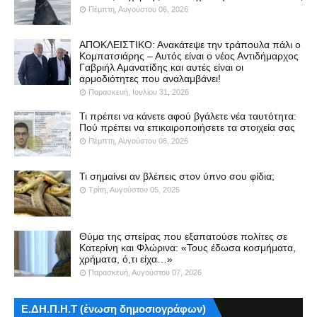
Πέμπτη, Αυγούστου 06, 2026
ΑΠΟΚΛΕΙΣΤΙΚΟ: Ανακάτεψε την τράπουλα πάλι ο
Κομπατσιάρης – Αυτός είναι ο νέος Αντιδήμαρχος
Γαβριήλ Αμανατίδης και αυτές είναι οι
αρμοδιότητες που αναλαμβάνει!
Παρασκευή, Ιουλίου 31, 2026
Τι πρέπει να κάνετε αφού βγάλετε νέα ταυτότητα:
Πού πρέπει να επικαιροποιήσετε τα στοιχεία σας
Πέμπτη, Αυγούστου 06, 2026
Τι σημαίνει αν βλέπεις στον ύπνο σου φίδια;
Τρίτη, Αυγούστου 05, 2025
Θύμα της σπείρας που εξαπατούσε πολίτες σε
Κατερίνη και Φλώρινα: «Τους έδωσα κοσμήματα,
χρήματα, ό,τι είχα…»
Παρασκευή, Αυγούστου 07, 2026
Ε.ΔΗ.Π.Η.Τ (ένωση δημοσιογράφων)