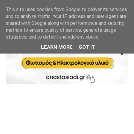
This site uses cookies from Google to deliver its services
and to analyze traffic. Your IP address and user-agent are
shared with Google along with performance and security
metrics to ensure quality of service, generate usage
statistics, and to detect and address abuse.
LEARN MORE
GOT IT