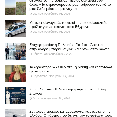
Οι αγρότες της Βόρειας Πιερίας δεν αντέχουν
άλλο: «Τα αγριογούρουνα μας παίρνουν τον κόπο
μιας ζωής μέσα σε μια νύχτα»
Δευτέρα, Αυγούστου 03, 2026
Μητέρα εξανάγκαζε το παιδί της σε σεξουαλικές
πράξεις για να «ικανοποιεί» 56χρονο
Δευτέρα, Αυγούστου 03, 2026
Επιχειρηματίας ή Πολιτικός; Γιατί το «Άριστα»
στην αγορά μπορεί να γίνει «Μηδέν» στην κάλπη
Πέμπτη, Φεβρουαρίου 05, 2026
Τα ωραιότερα ΦΥΣΙΚΑ στήθη διάσημων ελληνίδων
(φωτό/βίντεο)
Παρασκευή, Νοεμβρίου 14, 2014
Συναυλία των «Φίλων» αφιερωμένη στην Έλλη
Σπανού
Δευτέρα, Αυγούστου 03, 2026
Σε ποιες παραλίες καταγράφονται καρχαρίες στην
Ελλάδα; Ο χάρτης που δείχνει την τοποθεσία τους