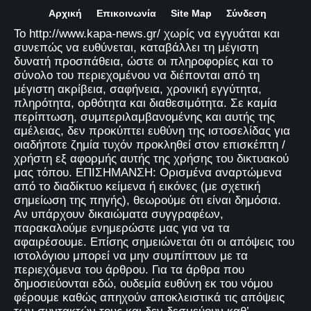
Αρχική
Επικοινωνία
Site Map
Σύνδεση
Το http://www.kapa-news.gr/ χωρίς να εγγυάται και
συνεπώς να ευθύνεται, καταβάλλει τη μέγιστη
δυνατή προσπάθεια, ώστε οι πληροφορίες και το
σύνολο του περιεχομένου να διέπονται από τη
μέγιστη ακρίβεια, σαφήνεια, χρονική εγγύτητα,
πληρότητα, ορθότητα και διαθεσιμότητα. Σε καμία
περίπτωση, συμπεριλαμβανομένης και αυτής της
αμέλειας, δεν προκύπτει ευθύνη της ιστοσελίδας για
οιαδήποτε ζημία τυχόν προκληθεί στον επισκέπτη /
χρήστη εξ αφορμής αυτής της χρήσης του δικτυακού
μας τόπου. ΕΠΙΣΗΜΑΝΣΗ: Ορισμένα αναρτώμενα
από το διαδίκτυο κείμενα ή εικόνες (με σχετική
σημείωση της πηγής), θεωρούμε ότι είναι δημόσια.
Αν υπάρχουν δικαιώματα συγγραφέων,
παρακαλούμε ενημερώστε μας για να τα
αφαιρέσουμε. Επίσης σημειώνεται ότι οι απόψεις του
ιστολόγιου μπορεί να μην συμπίπτουν με τα
περιεχόμενα του άρθρου. Για τα άρθρα που
δημοσιεύονται εδώ, ουδεμία ευθύνη εκ του νόμου
φέρουμε καθώς απηχούν αποκλειστικά τις απόψεις