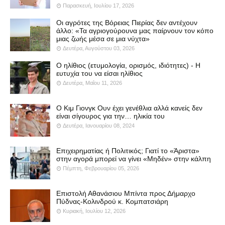
Παρασκευή, Ιουλίου 17, 2026
Οι αγρότες της Βόρειας Πιερίας δεν αντέχουν
άλλο: «Τα αγριογούρουνα μας παίρνουν τον κόπο
μιας ζωής μέσα σε μια νύχτα»
Δευτέρα, Αυγούστου 03, 2026
Ο ηλίθιος (ετυμολογία, ορισμός, ιδιότητες) - Η
ευτυχία του να είσαι ηλίθιος
Δευτέρα, Μαΐου 11, 2026
Ο Κιμ Γιονγκ Ουν έχει γενέθλια αλλά κανείς δεν
είναι σίγουρος για την… ηλικία του
Δευτέρα, Ιανουαρίου 08, 2024
Επιχειρηματίας ή Πολιτικός; Γιατί το «Άριστα»
στην αγορά μπορεί να γίνει «Μηδέν» στην κάλπη
Πέμπτη, Φεβρουαρίου 05, 2026
Επιστολή Αθανάσιου Μπίντα προς Δήμαρχο
Πύδνας-Κολινδρού κ. Κομπατσιάρη
Κυριακή, Ιουλίου 12, 2026