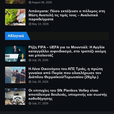
August 06, 2026
Λιπάσματα: Πόσο εκτόξευσε ο πόλεμος στη
Μέση Ανατολή τις τιμές τους – Αναλυτικά
παραδείγματα
May 14, 2026
Αθλητικά
Ρήξη FIFA – UEFA για το Μουντιάλ: Η Αγγλία
καταγγέλλει αιφνιδιασμό, στο τραπέζι ακόμη
και μποϊκοτάζ
July 29, 2026
Η Λένα Οικονόμου του ΑΠΣ Τριάς, η πρώτη
γυναίκα από Πιερία που ολοκλήρωσε τον
Διάπλου Θερμαϊκού/Τορωναίου (26χλμ.)
July 28, 2026
Οι επιτυχίες του Sfk Pierikos Volley είναι
αποτέλεσμα δουλειάς, υπομονής και σωστής
καθοδήγησης
July 27, 2026