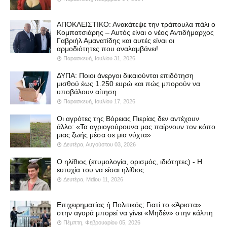
ΑΠΟΚΛΕΙΣΤΙΚΟ: Ανακάτεψε την τράπουλα πάλι ο
Κομπατσιάρης – Αυτός είναι ο νέος Αντιδήμαρχος
Γαβριήλ Αμανατίδης και αυτές είναι οι
αρμοδιότητες που αναλαμβάνει!
Παρασκευή, Ιουλίου 31, 2026
ΔΥΠΑ: Ποιοι άνεργοι δικαιούνται επιδότηση
μισθού έως 1.250 ευρώ και πώς μπορούν να
υποβάλουν αίτηση
Παρασκευή, Ιουλίου 17, 2026
Οι αγρότες της Βόρειας Πιερίας δεν αντέχουν
άλλο: «Τα αγριογούρουνα μας παίρνουν τον κόπο
μιας ζωής μέσα σε μια νύχτα»
Δευτέρα, Αυγούστου 03, 2026
Ο ηλίθιος (ετυμολογία, ορισμός, ιδιότητες) - Η
ευτυχία του να είσαι ηλίθιος
Δευτέρα, Μαΐου 11, 2026
Επιχειρηματίας ή Πολιτικός; Γιατί το «Άριστα»
στην αγορά μπορεί να γίνει «Μηδέν» στην κάλπη
Πέμπτη, Φεβρουαρίου 05, 2026