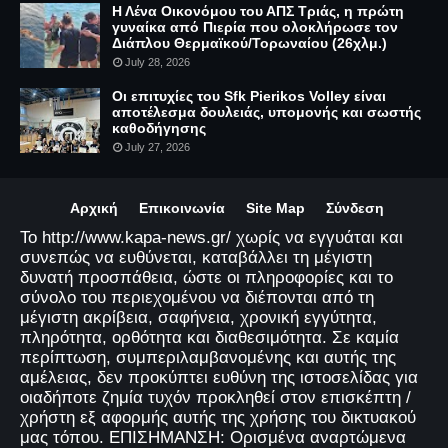
Η Λένα Οικονόμου του ΑΠΣ Τριάς, η πρώτη
γυναίκα από Πιερία που ολοκλήρωσε τον
Διάπλου Θερμαϊκού/Τορωναίου (26χλμ.)
July 28, 2026
Οι επιτυχίες του Sfk Pierikos Volley είναι
αποτέλεσμα δουλειάς, υπομονής και σωστής
καθοδήγησης
July 27, 2026
Αρχική
Επικοινωνία
Site Map
Σύνδεση
Το http://www.kapa-news.gr/ χωρίς να εγγυάται και
συνεπώς να ευθύνεται, καταβάλλει τη μέγιστη
δυνατή προσπάθεια, ώστε οι πληροφορίες και το
σύνολο του περιεχομένου να διέπονται από τη
μέγιστη ακρίβεια, σαφήνεια, χρονική εγγύτητα,
πληρότητα, ορθότητα και διαθεσιμότητα. Σε καμία
περίπτωση, συμπεριλαμβανομένης και αυτής της
αμέλειας, δεν προκύπτει ευθύνη της ιστοσελίδας για
οιαδήποτε ζημία τυχόν προκληθεί στον επισκέπτη /
χρήστη εξ αφορμής αυτής της χρήσης του δικτυακού
μας τόπου. ΕΠΙΣΗΜΑΝΣΗ: Ορισμένα αναρτώμενα