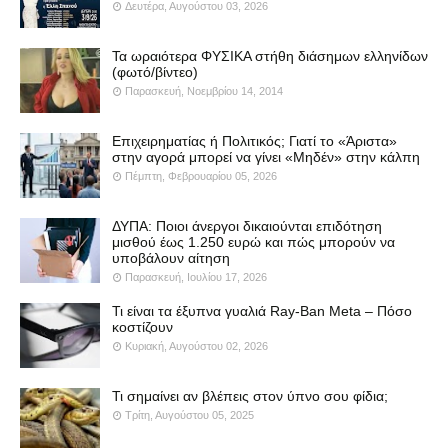
Δευτέρα, Αυγούστου 03, 2026
Τα ωραιότερα ΦΥΣΙΚΑ στήθη διάσημων ελληνίδων
(φωτό/βίντεο)
Παρασκευή, Νοεμβρίου 14, 2014
Επιχειρηματίας ή Πολιτικός; Γιατί το «Άριστα»
στην αγορά μπορεί να γίνει «Μηδέν» στην κάλπη
Πέμπτη, Φεβρουαρίου 05, 2026
ΔΥΠΑ: Ποιοι άνεργοι δικαιούνται επιδότηση
μισθού έως 1.250 ευρώ και πώς μπορούν να
υποβάλουν αίτηση
Παρασκευή, Ιουλίου 17, 2026
Τι είναι τα έξυπνα γυαλιά Ray-Ban Meta – Πόσο
κοστίζουν
Κυριακή, Αυγούστου 02, 2026
Τι σημαίνει αν βλέπεις στον ύπνο σου φίδια;
Τρίτη, Αυγούστου 05, 2025