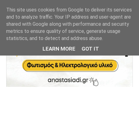
This site uses cookies from Google to deliver its services
and to analyze traffic. Your IP address and user-agent are
shared with Google along with performance and security
metrics to ensure quality of service, generate usage
statistics, and to detect and address abuse.
LEARN MORE
GOT IT