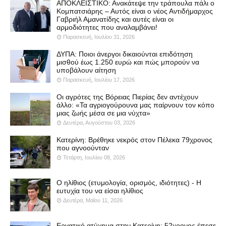
ΑΠΟΚΛΕΙΣΤΙΚΟ: Ανακάτεψε την τράπουλα πάλι ο
Κομπατσιάρης – Αυτός είναι ο νέος Αντιδήμαρχος
Γαβριήλ Αμανατίδης και αυτές είναι οι
αρμοδιότητες που αναλαμβάνει!
Παρασκευή, Ιουλίου 31, 2026
ΔΥΠΑ: Ποιοι άνεργοι δικαιούνται επιδότηση
μισθού έως 1.250 ευρώ και πώς μπορούν να
υποβάλουν αίτηση
Παρασκευή, Ιουλίου 17, 2026
Οι αγρότες της Βόρειας Πιερίας δεν αντέχουν
άλλο: «Τα αγριογούρουνα μας παίρνουν τον κόπο
μιας ζωής μέσα σε μια νύχτα»
Δευτέρα, Αυγούστου 03, 2026
Κατερίνη: Βρέθηκε νεκρός στον Πέλεκα 79χρονος
που αγνοούνταν
Τετάρτη, Ιουλίου 08, 2026
Ο ηλίθιος (ετυμολογία, ορισμός, ιδιότητες) - Η
ευτυχία του να είσαι ηλίθιος
Δευτέρα, Μαΐου 11, 2026
Εργατικό ατύχημα στην Κατερίνη: 52χρονος έπεσε