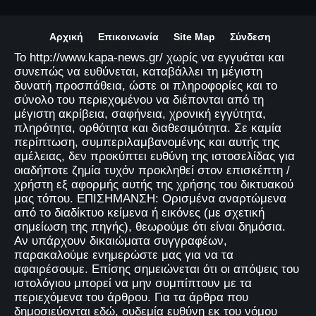
Αρχική
Επικοινωνία
Site Map
Σύνδεση
Το http://www.kapa-news.gr/ χωρίς να εγγυάται και
συνεπώς να ευθύνεται, καταβάλλει τη μέγιστη
δυνατή προσπάθεια, ώστε οι πληροφορίες και το
σύνολο του περιεχομένου να διέπονται από τη
μέγιστη ακρίβεια, σαφήνεια, χρονική εγγύτητα,
πληρότητα, ορθότητα και διαθεσιμότητα. Σε καμία
περίπτωση, συμπεριλαμβανομένης και αυτής της
αμέλειας, δεν προκύπτει ευθύνη της ιστοσελίδας για
οιαδήποτε ζημία τυχόν προκληθεί στον επισκέπτη /
χρήστη εξ αφορμής αυτής της χρήσης του δικτυακού
μας τόπου. ΕΠΙΣΗΜΑΝΣΗ: Ορισμένα αναρτώμενα
από το διαδίκτυο κείμενα ή εικόνες (με σχετική
σημείωση της πηγής), θεωρούμε ότι είναι δημόσια.
Αν υπάρχουν δικαιώματα συγγραφέων,
παρακαλούμε ενημερώστε μας για να τα
αφαιρέσουμε. Επίσης σημειώνεται ότι οι απόψεις του
ιστολόγιου μπορεί να μην συμπίπτουν με τα
περιεχόμενα του άρθρου. Για τα άρθρα που
δημοσιεύονται εδώ, ουδεμία ευθύνη εκ του νόμου