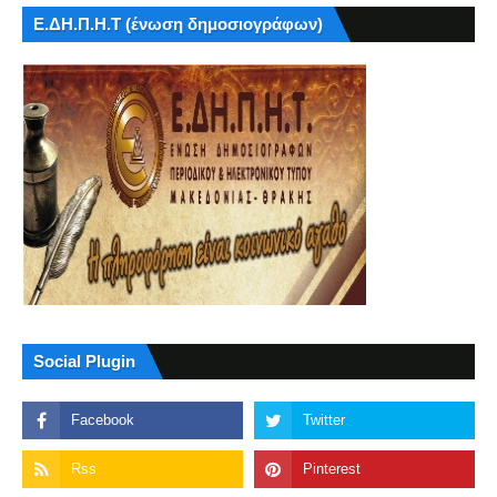
Ε.ΔΗ.Π.Η.Τ (ένωση δημοσιογράφων)
Social Plugin