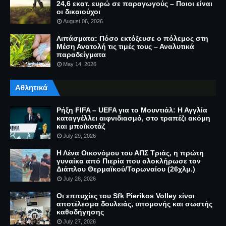
24,6 εκατ. ευρώ σε παραγωγούς – Ποιοι είναι
οι δικαιούχοι
August 06, 2026
Λιπάσματα: Πόσο εκτόξευσε ο πόλεμος στη
Μέση Ανατολή τις τιμές τους – Αναλυτικά
παραδείγματα
May 14, 2026
Αθλητικά
Ρήξη FIFA – UEFA για το Μουντιάλ: Η Αγγλία
καταγγέλλει αιφνιδιασμό, στο τραπέζι ακόμη
και μποϊκοτάζ
July 29, 2026
Η Λένα Οικονόμου του ΑΠΣ Τριάς, η πρώτη
γυναίκα από Πιερία που ολοκλήρωσε τον
Διάπλου Θερμαϊκού/Τορωναίου (26χλμ.)
July 28, 2026
Οι επιτυχίες του Sfk Pierikos Volley είναι
αποτέλεσμα δουλειάς, υπομονής και σωστής
καθοδήγησης
July 27, 2026