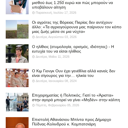
μισθού έως 1.250 ευρώ και πώς μπορούν να
υποβάλουν αίτηση
Παρασκευή, Ιουλίου 17, 2026
Οι αγρότες της Βόρειας Πιερίας δεν αντέχουν
άλλο: «Τα αγριογούρουνα μας παίρνουν τον κόπο
μιας ζωής μέσα σε μια νύχτα»
Δευτέρα, Αυγούστου 03, 2026
Ο ηλίθιος (ετυμολογία, ορισμός, ιδιότητες) - Η
ευτυχία του να είσαι ηλίθιος
Δευτέρα, Μαΐου 11, 2026
Ο Κιμ Γιονγκ Ουν έχει γενέθλια αλλά κανείς δεν
είναι σίγουρος για την… ηλικία του
Δευτέρα, Ιανουαρίου 08, 2024
Επιχειρηματίας ή Πολιτικός; Γιατί το «Άριστα»
στην αγορά μπορεί να γίνει «Μηδέν» στην κάλπη
Πέμπτη, Φεβρουαρίου 05, 2026
Επιστολή Αθανάσιου Μπίντα προς Δήμαρχο
Πύδνας-Κολινδρού κ. Κομπατσιάρη