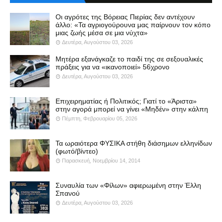
Οι αγρότες της Βόρειας Πιερίας δεν αντέχουν
άλλο: «Τα αγριογούρουνα μας παίρνουν τον κόπο
μιας ζωής μέσα σε μια νύχτα»
Δευτέρα, Αυγούστου 03, 2026
Μητέρα εξανάγκαζε το παιδί της σε σεξουαλικές
πράξεις για να «ικανοποιεί» 56χρονο
Δευτέρα, Αυγούστου 03, 2026
Επιχειρηματίας ή Πολιτικός; Γιατί το «Άριστα»
στην αγορά μπορεί να γίνει «Μηδέν» στην κάλπη
Πέμπτη, Φεβρουαρίου 05, 2026
Τα ωραιότερα ΦΥΣΙΚΑ στήθη διάσημων ελληνίδων
(φωτό/βίντεο)
Παρασκευή, Νοεμβρίου 14, 2014
Συναυλία των «Φίλων» αφιερωμένη στην Έλλη
Σπανού
Δευτέρα, Αυγούστου 03, 2026