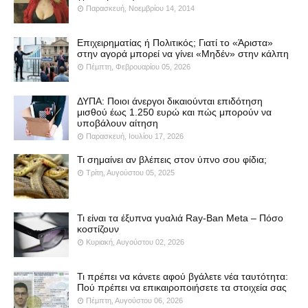
Παρασκευή, Νοεμβρίου 14, 2014
Επιχειρηματίας ή Πολιτικός; Γιατί το «Άριστα»
στην αγορά μπορεί να γίνει «Μηδέν» στην κάλπη
Πέμπτη, Φεβρουαρίου 05, 2026
ΔΥΠΑ: Ποιοι άνεργοι δικαιούνται επιδότηση
μισθού έως 1.250 ευρώ και πώς μπορούν να
υποβάλουν αίτηση
Παρασκευή, Ιουλίου 17, 2026
Τι σημαίνει αν βλέπεις στον ύπνο σου φίδια;
Τρίτη, Αυγούστου 05, 2025
Τι είναι τα έξυπνα γυαλιά Ray-Ban Meta – Πόσο
κοστίζουν
Κυριακή, Αυγούστου 02, 2026
Τι πρέπει να κάνετε αφού βγάλετε νέα ταυτότητα:
Πού πρέπει να επικαιροποιήσετε τα στοιχεία σας
Πέμπτη, Αυγούστου 06, 2026