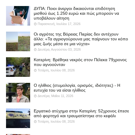
ΔΥΠΑ: Ποιοι άνεργοι δικαιούνται επιδότηση
μισθού έως 1.250 ευρώ και πώς μπορούν να
υποβάλουν αίτηση
Παρασκευή, Ιουλίου 17, 2026
Οι αγρότες της Βόρειας Πιερίας δεν αντέχουν
άλλο: «Τα αγριογούρουνα μας παίρνουν τον κόπο
μιας ζωής μέσα σε μια νύχτα»
Δευτέρα, Αυγούστου 03, 2026
Κατερίνη: Βρέθηκε νεκρός στον Πέλεκα 79χρονος
που αγνοούνταν
Τετάρτη, Ιουλίου 08, 2026
Ο ηλίθιος (ετυμολογία, ορισμός, ιδιότητες) - Η
ευτυχία του να είσαι ηλίθιος
Δευτέρα, Μαΐου 11, 2026
Εργατικό ατύχημα στην Κατερίνη: 52χρονος έπεσε
από φορτηγό και τραυματίστηκε στο κεφάλι
Τετάρτη, Ιουλίου 08, 2026