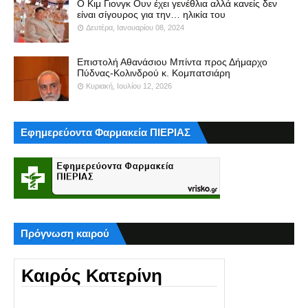
Ο Κιμ Γιονγκ Ουν έχει γενέθλια αλλά κανείς δεν
είναι σίγουρος για την… ηλικία του
Δευτέρα, Ιανουαρίου 08, 2024
Επιστολή Αθανάσιου Μπίντα προς Δήμαρχο
Πύδνας-Κολινδρού κ. Κομπατσιάρη
Κυριακή, Ιουλίου 12, 2026
Εφημερεύοντα Φαρμακεία ΠΙΕΡΙΑΣ
Πρόγνωση καιρού
Καιρός Κατερίνη