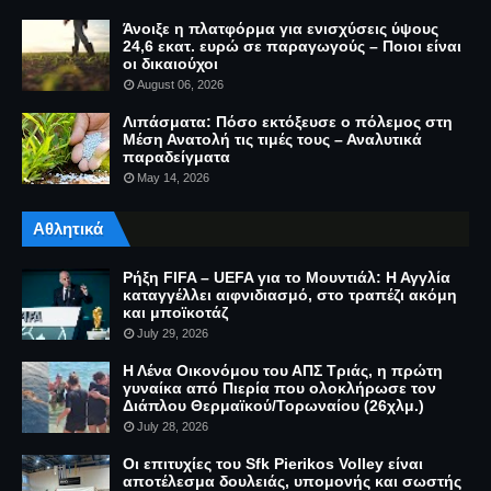
Άνοιξε η πλατφόρμα για ενισχύσεις ύψους
24,6 εκατ. ευρώ σε παραγωγούς – Ποιοι είναι
οι δικαιούχοι
August 06, 2026
Λιπάσματα: Πόσο εκτόξευσε ο πόλεμος στη
Μέση Ανατολή τις τιμές τους – Αναλυτικά
παραδείγματα
May 14, 2026
Αθλητικά
Ρήξη FIFA – UEFA για το Μουντιάλ: Η Αγγλία
καταγγέλλει αιφνιδιασμό, στο τραπέζι ακόμη
και μποϊκοτάζ
July 29, 2026
Η Λένα Οικονόμου του ΑΠΣ Τριάς, η πρώτη
γυναίκα από Πιερία που ολοκλήρωσε τον
Διάπλου Θερμαϊκού/Τορωναίου (26χλμ.)
July 28, 2026
Οι επιτυχίες του Sfk Pierikos Volley είναι
αποτέλεσμα δουλειάς, υπομονής και σωστής