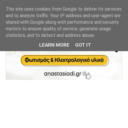
This site uses cookies from Google to deliver its services
and to analyze traffic. Your IP address and user-agent are
shared with Google along with performance and security
metrics to ensure quality of service, generate usage
statistics, and to detect and address abuse.
LEARN MORE
GOT IT