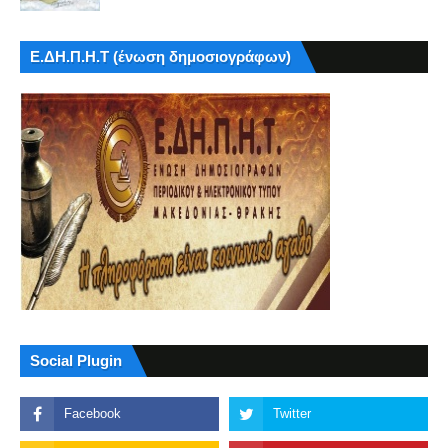
Ε.ΔΗ.Π.Η.Τ (ένωση δημοσιογράφων)
Social Plugin