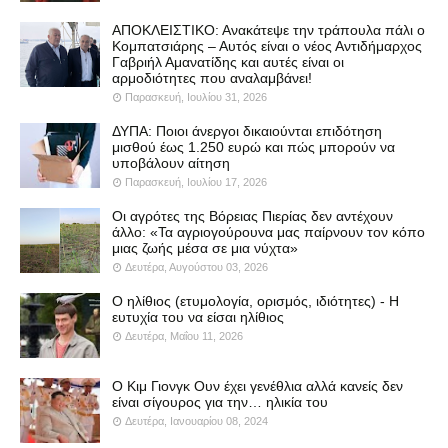
ΑΠΟΚΛΕΙΣΤΙΚΟ: Ανακάτεψε την τράπουλα πάλι ο
Κομπατσιάρης – Αυτός είναι ο νέος Αντιδήμαρχος
Γαβριήλ Αμανατίδης και αυτές είναι οι
αρμοδιότητες που αναλαμβάνει!
Παρασκευή, Ιουλίου 31, 2026
ΔΥΠΑ: Ποιοι άνεργοι δικαιούνται επιδότηση
μισθού έως 1.250 ευρώ και πώς μπορούν να
υποβάλουν αίτηση
Παρασκευή, Ιουλίου 17, 2026
Οι αγρότες της Βόρειας Πιερίας δεν αντέχουν
άλλο: «Τα αγριογούρουνα μας παίρνουν τον κόπο
μιας ζωής μέσα σε μια νύχτα»
Δευτέρα, Αυγούστου 03, 2026
Ο ηλίθιος (ετυμολογία, ορισμός, ιδιότητες) - Η
ευτυχία του να είσαι ηλίθιος
Δευτέρα, Μαΐου 11, 2026
Ο Κιμ Γιονγκ Ουν έχει γενέθλια αλλά κανείς δεν
είναι σίγουρος για την… ηλικία του
Δευτέρα, Ιανουαρίου 08, 2024