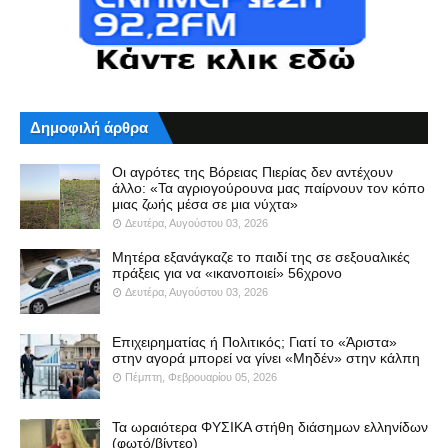
Δημοφιλή άρθρα
Οι αγρότες της Βόρειας Πιερίας δεν αντέχουν
άλλο: «Τα αγριογούρουνα μας παίρνουν τον κόπο
μιας ζωής μέσα σε μια νύχτα»
Δευτέρα, Αυγούστου 03, 2026
Μητέρα εξανάγκαζε το παιδί της σε σεξουαλικές
πράξεις για να «ικανοποιεί» 56χρονο
Δευτέρα, Αυγούστου 03, 2026
Επιχειρηματίας ή Πολιτικός; Γιατί το «Άριστα»
στην αγορά μπορεί να γίνει «Μηδέν» στην κάλπη
Πέμπτη, Φεβρουαρίου 05, 2026
Τα ωραιότερα ΦΥΣΙΚΑ στήθη διάσημων ελληνίδων
(φωτό/βίντεο)