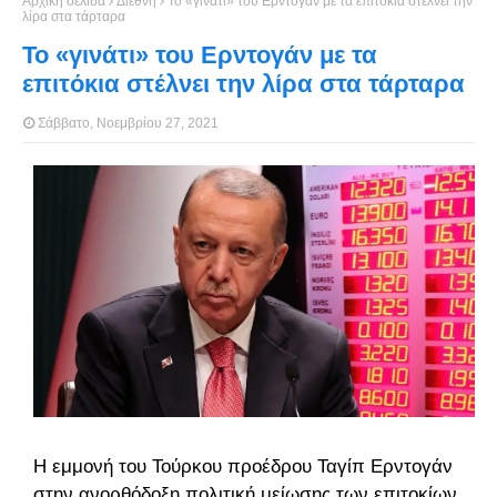
Αρχική σελίδα
Διεθνή
Το «γινάτι» του Ερντογάν με τα επιτόκια στέλνει την
λίρα στα τάρταρα
Το «γινάτι» του Ερντογάν με τα
επιτόκια στέλνει την λίρα στα τάρταρα
Σάββατο, Νοεμβρίου 27, 2021
Η εμμονή του Τούρκου προέδρου Ταγίπ Ερντογάν
στην ανορθόδοξη πολιτική μείωσης των επιτοκίων,