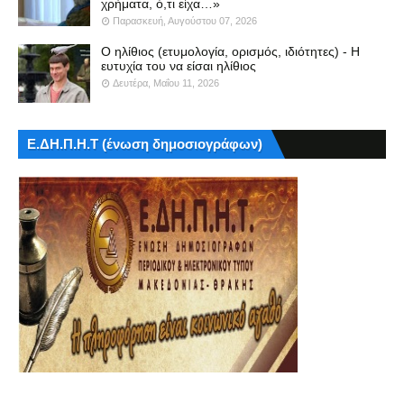
χρήματα, ό,τι είχα…»
Παρασκευή, Αυγούστου 07, 2026
Ο ηλίθιος (ετυμολογία, ορισμός, ιδιότητες) - Η
ευτυχία του να είσαι ηλίθιος
Δευτέρα, Μαΐου 11, 2026
Ε.ΔΗ.Π.Η.Τ (ένωση δημοσιογράφων)