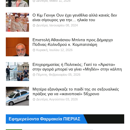
Δευτέρα, Μαΐου 11, 2026
Ο Κιμ Γιονγκ Ουν έχει γενέθλια αλλά κανείς δεν
είναι σίγουρος για την… ηλικία του
Δευτέρα, Ιανουαρίου 08, 2024
Επιστολή Αθανάσιου Μπίντα προς Δήμαρχο
Πύδνας-Κολινδρού κ. Κομπατσιάρη
Κυριακή, Ιουλίου 12, 2026
Επιχειρηματίας ή Πολιτικός; Γιατί το «Άριστα»
στην αγορά μπορεί να γίνει «Μηδέν» στην κάλπη
Πέμπτη, Φεβρουαρίου 05, 2026
Μητέρα εξανάγκαζε το παιδί της σε σεξουαλικές
πράξεις για να «ικανοποιεί» 56χρονο
Δευτέρα, Αυγούστου 03, 2026
Εφημερεύοντα Φαρμακεία ΠΙΕΡΙΑΣ