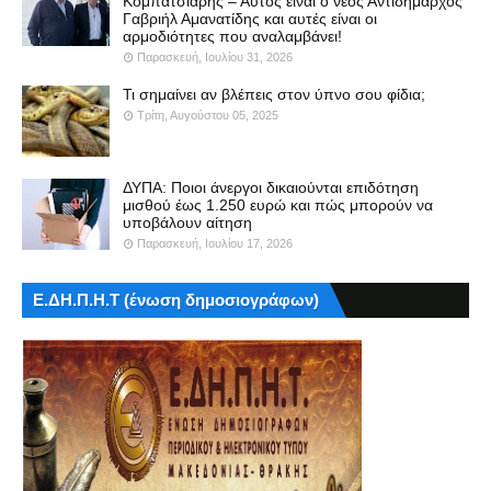
Κομπατσιάρης – Αυτός είναι ο νέος Αντιδήμαρχος
Γαβριήλ Αμανατίδης και αυτές είναι οι
αρμοδιότητες που αναλαμβάνει!
Παρασκευή, Ιουλίου 31, 2026
Τι σημαίνει αν βλέπεις στον ύπνο σου φίδια;
Τρίτη, Αυγούστου 05, 2025
ΔΥΠΑ: Ποιοι άνεργοι δικαιούνται επιδότηση
μισθού έως 1.250 ευρώ και πώς μπορούν να
υποβάλουν αίτηση
Παρασκευή, Ιουλίου 17, 2026
Ε.ΔΗ.Π.Η.Τ (ένωση δημοσιογράφων)