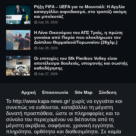
Ρήξη FIFA – UEFA για το Μουντιάλ: Η Αγγλία
καταγγέλλει αιφνιδιασμό, στο τραπέζι ακόμη
και μποϊκοτάζ
July 29, 2026
Η Λένα Οικονόμου του ΑΠΣ Τριάς, η πρώτη
γυναίκα από Πιερία που ολοκλήρωσε τον
Διάπλου Θερμαϊκού/Τορωναίου (26χλμ.)
July 28, 2026
Οι επιτυχίες του Sfk Pierikos Volley είναι
αποτέλεσμα δουλειάς, υπομονής και σωστής
καθοδήγησης
July 27, 2026
Αρχική
Επικοινωνία
Site Map
Σύνδεση
Το http://www.kapa-news.gr/ χωρίς να εγγυάται και
συνεπώς να ευθύνεται, καταβάλλει τη μέγιστη
δυνατή προσπάθεια, ώστε οι πληροφορίες και το
σύνολο του περιεχομένου να διέπονται από τη
μέγιστη ακρίβεια, σαφήνεια, χρονική εγγύτητα,
πληρότητα, ορθότητα και διαθεσιμότητα. Σε καμία