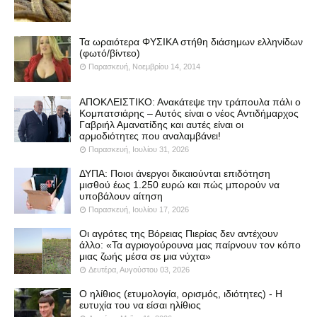
Τα ωραιότερα ΦΥΣΙΚΑ στήθη διάσημων ελληνίδων
(φωτό/βίντεο)
Παρασκευή, Νοεμβρίου 14, 2014
ΑΠΟΚΛΕΙΣΤΙΚΟ: Ανακάτεψε την τράπουλα πάλι ο
Κομπατσιάρης – Αυτός είναι ο νέος Αντιδήμαρχος
Γαβριήλ Αμανατίδης και αυτές είναι οι
αρμοδιότητες που αναλαμβάνει!
Παρασκευή, Ιουλίου 31, 2026
ΔΥΠΑ: Ποιοι άνεργοι δικαιούνται επιδότηση
μισθού έως 1.250 ευρώ και πώς μπορούν να
υποβάλουν αίτηση
Παρασκευή, Ιουλίου 17, 2026
Οι αγρότες της Βόρειας Πιερίας δεν αντέχουν
άλλο: «Τα αγριογούρουνα μας παίρνουν τον κόπο
μιας ζωής μέσα σε μια νύχτα»
Δευτέρα, Αυγούστου 03, 2026
Ο ηλίθιος (ετυμολογία, ορισμός, ιδιότητες) - Η
ευτυχία του να είσαι ηλίθιος