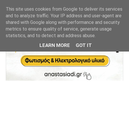
This site uses cookies from Google to deliver its services
and to analyze traffic. Your IP address and user-agent are
shared with Google along with performance and security
metrics to ensure quality of service, generate usage
statistics, and to detect and address abuse.
LEARN MORE
GOT IT