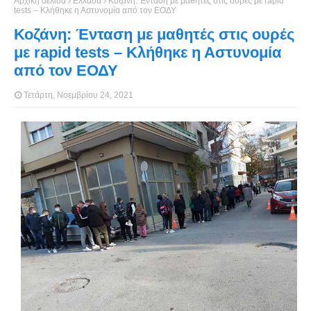
Αρχική σελίδα
Ελλάδα
Κοζάνη: Ένταση με μαθητές στις ουρές με rapid
tests – Κλήθηκε η Αστυνομία από τον ΕΟΔΥ
Κοζάνη: Ένταση με μαθητές στις ουρές
με rapid tests – Κλήθηκε η Αστυνομία
από τον ΕΟΔΥ
Τετάρτη, Νοεμβρίου 24, 2021