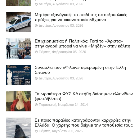
Δευτέρα, Αυγούστου 03, 2026
Μητέρα εξανάγκαζε το παιδί της σε σεξουαλικές
πράξεις για να «ικανοποιεί» 56χρονο
Δευτέρα, Αυγούστου 03, 2026
Επιχειρηματίας ή Πολιτικός; Γιατί το «Άριστα»
στην αγορά μπορεί να γίνει «Μηδέν» στην κάλπη
Πέμπτη, Φεβρουαρίου 05, 2026
Συναυλία των «Φίλων» αφιερωμένη στην Έλλη
Σπανού
Δευτέρα, Αυγούστου 03, 2026
Τα ωραιότερα ΦΥΣΙΚΑ στήθη διάσημων ελληνίδων
(φωτό/βίντεο)
Παρασκευή, Νοεμβρίου 14, 2014
Σε ποιες παραλίες καταγράφονται καρχαρίες στην
Ελλάδα; Ο χάρτης που δείχνει την τοποθεσία τους
Πέμπτη, Αυγούστου 06, 2026