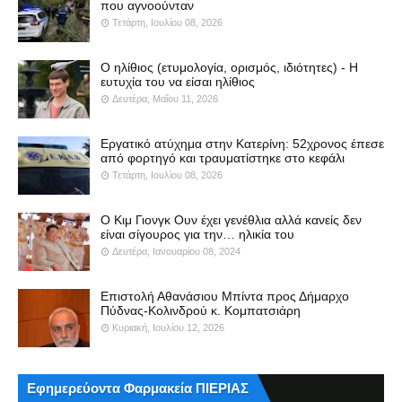
που αγνοούνταν
Τετάρτη, Ιουλίου 08, 2026
Ο ηλίθιος (ετυμολογία, ορισμός, ιδιότητες) - Η
ευτυχία του να είσαι ηλίθιος
Δευτέρα, Μαΐου 11, 2026
Εργατικό ατύχημα στην Κατερίνη: 52χρονος έπεσε
από φορτηγό και τραυματίστηκε στο κεφάλι
Τετάρτη, Ιουλίου 08, 2026
Ο Κιμ Γιονγκ Ουν έχει γενέθλια αλλά κανείς δεν
είναι σίγουρος για την… ηλικία του
Δευτέρα, Ιανουαρίου 08, 2024
Επιστολή Αθανάσιου Μπίντα προς Δήμαρχο
Πύδνας-Κολινδρού κ. Κομπατσιάρη
Κυριακή, Ιουλίου 12, 2026
Εφημερεύοντα Φαρμακεία ΠΙΕΡΙΑΣ