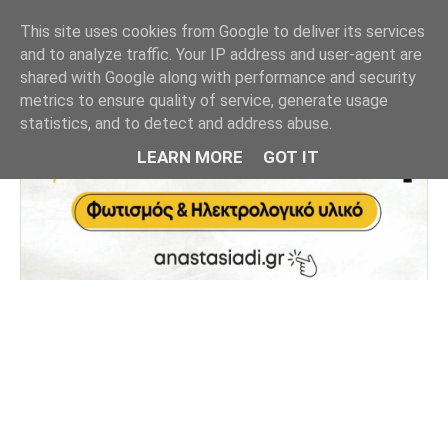
This site uses cookies from Google to deliver its services
and to analyze traffic. Your IP address and user-agent are
shared with Google along with performance and security
metrics to ensure quality of service, generate usage
statistics, and to detect and address abuse.
LEARN MORE
GOT IT