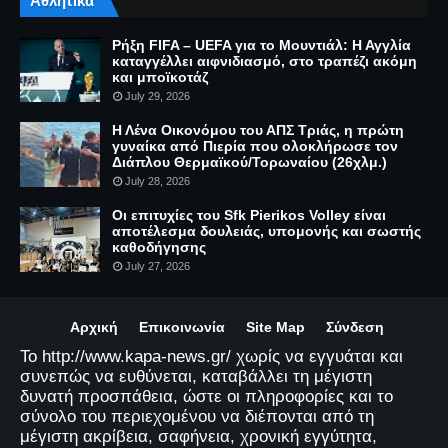
Αθλητικά
Ρήξη FIFA – UEFA για το Μουντιάλ: Η Αγγλία
καταγγέλλει αιφνιδιασμό, στο τραπέζι ακόμη
και μποϊκοτάζ
July 29, 2026
Η Λένα Οικονόμου του ΑΠΣ Τριάς, η πρώτη
γυναίκα από Πιερία που ολοκλήρωσε τον
Διάπλου Θερμαϊκού/Τορωναίου (26χλμ.)
July 28, 2026
Οι επιτυχίες του Sfk Pierikos Volley είναι
αποτέλεσμα δουλειάς, υπομονής και σωστής
καθοδήγησης
July 27, 2026
Αρχική
Επικοινωνία
Site Map
Σύνδεση
Το http://www.kapa-news.gr/ χωρίς να εγγυάται και
συνεπώς να ευθύνεται, καταβάλλει τη μέγιστη
δυνατή προσπάθεια, ώστε οι πληροφορίες και το
σύνολο του περιεχομένου να διέπονται από τη
μέγιστη ακρίβεια, σαφήνεια, χρονική εγγύτητα,