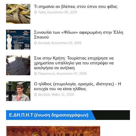
Τι σημαίνει αν βλέπεις στον ύπνο σου φίδια;
Τρίτη, Αυγούστου 05, 2025
Συναυλία των «Φίλων» αφιερωμένη στην Έλλη
Σπανού
Δευτέρα, Αυγούστου 03, 2026
Σοκ στην Κρήτη: Τουρίστας επιχείρησε να
χρηματίσει υπάλληλο για του επιτρέψει να
ασελγήσει σε ανήλικη
Παρασκευή, Αυγούστου 07, 2026
Ο ηλίθιος (ετυμολογία, ορισμός, ιδιότητες) - Η
ευτυχία του να είσαι ηλίθιος
Δευτέρα, Μαΐου 11, 2026
Ε.ΔΗ.Π.Η.Τ (ένωση δημοσιογράφων)