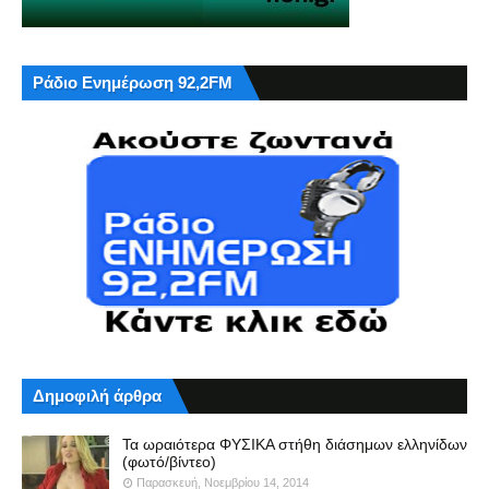
Ράδιο Ενημέρωση 92,2FM
Δημοφιλή άρθρα
Τα ωραιότερα ΦΥΣΙΚΑ στήθη διάσημων ελληνίδων
(φωτό/βίντεο)
Παρασκευή, Νοεμβρίου 14, 2014