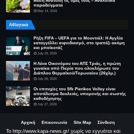
Μέση Ανατολή τις τιμές τους – Αναλυτικά
παραδείγματα
May 14, 2026
Αθλητικά
Ρήξη FIFA – UEFA για το Μουντιάλ: Η Αγγλία
καταγγέλλει αιφνιδιασμό, στο τραπέζι ακόμη
και μποϊκοτάζ
July 29, 2026
Η Λένα Οικονόμου του ΑΠΣ Τριάς, η πρώτη
γυναίκα από Πιερία που ολοκλήρωσε τον
Διάπλου Θερμαϊκού/Τορωναίου (26χλμ.)
July 28, 2026
Οι επιτυχίες του Sfk Pierikos Volley είναι
αποτέλεσμα δουλειάς, υπομονής και σωστής
καθοδήγησης
July 27, 2026
Αρχική
Επικοινωνία
Site Map
Σύνδεση
Το http://www.kapa-news.gr/ χωρίς να εγγυάται και