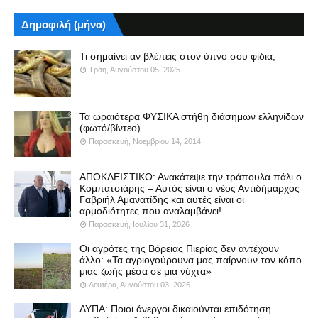
Δημοφιλή (μήνα)
Τι σημαίνει αν βλέπεις στον ύπνο σου φίδια;
Τρίτη, Αυγούστου 05, 2025
Τα ωραιότερα ΦΥΣΙΚΑ στήθη διάσημων ελληνίδων
(φωτό/βίντεο)
Παρασκευή, Νοεμβρίου 14, 2014
ΑΠΟΚΛΕΙΣΤΙΚΟ: Ανακάτεψε την τράπουλα πάλι ο
Κομπατσιάρης – Αυτός είναι ο νέος Αντιδήμαρχος
Γαβριήλ Αμανατίδης και αυτές είναι οι
αρμοδιότητες που αναλαμβάνει!
Παρασκευή, Ιουλίου 31, 2026
Οι αγρότες της Βόρειας Πιερίας δεν αντέχουν
άλλο: «Τα αγριογούρουνα μας παίρνουν τον κόπο
μιας ζωής μέσα σε μια νύχτα»
Δευτέρα, Αυγούστου 03, 2026
ΔΥΠΑ: Ποιοι άνεργοι δικαιούνται επιδότηση