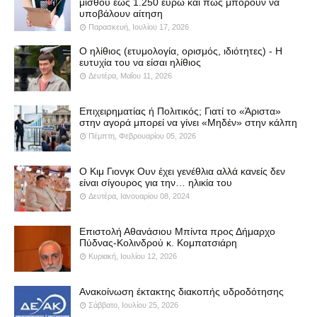
μισθού έως 1.250 ευρώ και πώς μπορούν να
υποβάλουν αίτηση
Παρασκευή, Ιουλίου 17, 2026
Ο ηλίθιος (ετυμολογία, ορισμός, ιδιότητες) - Η
ευτυχία του να είσαι ηλίθιος
Δευτέρα, Μαΐου 11, 2026
Επιχειρηματίας ή Πολιτικός; Γιατί το «Άριστα»
στην αγορά μπορεί να γίνει «Μηδέν» στην κάλπη
Πέμπτη, Φεβρουαρίου 05, 2026
Ο Κιμ Γιονγκ Ουν έχει γενέθλια αλλά κανείς δεν
είναι σίγουρος για την… ηλικία του
Δευτέρα, Ιανουαρίου 08, 2024
Επιστολή Αθανάσιου Μπίντα προς Δήμαρχο
Πύδνας-Κολινδρού κ. Κομπατσιάρη
Κυριακή, Ιουλίου 12, 2026
Ανακοίνωση έκτακτης διακοπής υδροδότησης
Σάββατο, Ιουλίου 25, 2026