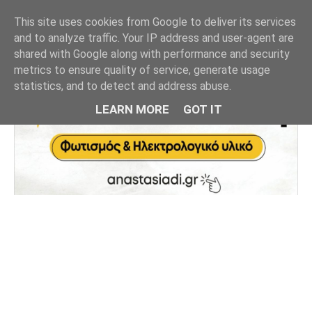
This site uses cookies from Google to deliver its services
and to analyze traffic. Your IP address and user-agent are
shared with Google along with performance and security
metrics to ensure quality of service, generate usage
statistics, and to detect and address abuse.
LEARN MORE
GOT IT