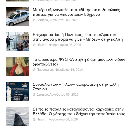
Μητέρα εξανάγκαζε το παιδί της σε σεξουαλικές
πράξεις για να «ικανοποιεί» 56χρονο
Δευτέρα, Αυγούστου 03, 2026
Επιχειρηματίας ή Πολιτικός; Γιατί το «Άριστα»
στην αγορά μπορεί να γίνει «Μηδέν» στην κάλπη
Πέμπτη, Φεβρουαρίου 05, 2026
Τα ωραιότερα ΦΥΣΙΚΑ στήθη διάσημων ελληνίδων
(φωτό/βίντεο)
Παρασκευή, Νοεμβρίου 14, 2014
Συναυλία των «Φίλων» αφιερωμένη στην Έλλη
Σπανού
Δευτέρα, Αυγούστου 03, 2026
Σε ποιες παραλίες καταγράφονται καρχαρίες στην
Ελλάδα; Ο χάρτης που δείχνει την τοποθεσία τους
Πέμπτη, Αυγούστου 06, 2026