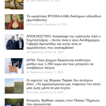
Τρίτη, Αυγούστου 05, 2025
Τα ωραιότερα ΦΥΣΙΚΑ στήθη διάσημων ελληνίδων
(φωτό/βίντεο)
Παρασκευή, Νοεμβρίου 14, 2014
ΑΠΟΚΛΕΙΣΤΙΚΟ: Ανακάτεψε την τράπουλα πάλι ο
Κομπατσιάρης – Αυτός είναι ο νέος Αντιδήμαρχος
Γαβριήλ Αμανατίδης και αυτές είναι οι
αρμοδιότητες που αναλαμβάνει!
Παρασκευή, Ιουλίου 31, 2026
ΔΥΠΑ: Ποιοι άνεργοι δικαιούνται επιδότηση
μισθού έως 1.250 ευρώ και πώς μπορούν να
υποβάλουν αίτηση
Παρασκευή, Ιουλίου 17, 2026
Οι αγρότες της Βόρειας Πιερίας δεν αντέχουν
άλλο: «Τα αγριογούρουνα μας παίρνουν τον κόπο
μιας ζωής μέσα σε μια νύχτα»
Δευτέρα, Αυγούστου 03, 2026
Κατερίνη: Βρέθηκε νεκρός στον Πέλεκα 79χρονος
που αγνοούνταν