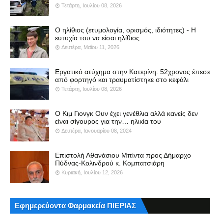
Τετάρτη, Ιουλίου 08, 2026
Ο ηλίθιος (ετυμολογία, ορισμός, ιδιότητες) - Η
ευτυχία του να είσαι ηλίθιος
Δευτέρα, Μαΐου 11, 2026
Εργατικό ατύχημα στην Κατερίνη: 52χρονος έπεσε
από φορτηγό και τραυματίστηκε στο κεφάλι
Τετάρτη, Ιουλίου 08, 2026
Ο Κιμ Γιονγκ Ουν έχει γενέθλια αλλά κανείς δεν
είναι σίγουρος για την… ηλικία του
Δευτέρα, Ιανουαρίου 08, 2024
Επιστολή Αθανάσιου Μπίντα προς Δήμαρχο
Πύδνας-Κολινδρού κ. Κομπατσιάρη
Κυριακή, Ιουλίου 12, 2026
Εφημερεύοντα Φαρμακεία ΠΙΕΡΙΑΣ