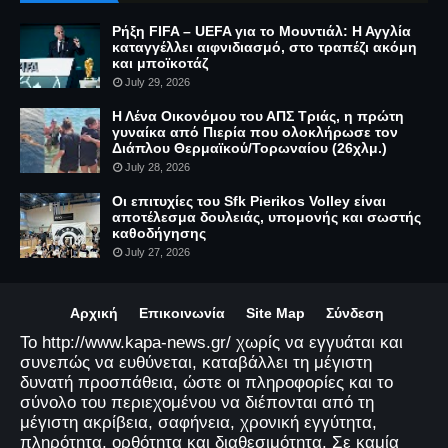
Ρήξη FIFA – UEFA για το Μουντιάλ: Η Αγγλία
καταγγέλλει αιφνιδιασμό, στο τραπέζι ακόμη
και μποϊκοτάζ
July 29, 2026
Η Λένα Οικονόμου του ΑΠΣ Τριάς, η πρώτη
γυναίκα από Πιερία που ολοκλήρωσε τον
Διάπλου Θερμαϊκού/Τορωναίου (26χλμ.)
July 28, 2026
Οι επιτυχίες του Sfk Pierikos Volley είναι
αποτέλεσμα δουλειάς, υπομονής και σωστής
καθοδήγησης
July 27, 2026
Αρχική
Επικοινωνία
Site Map
Σύνδεση
Το http://www.kapa-news.gr/ χωρίς να εγγυάται και
συνεπώς να ευθύνεται, καταβάλλει τη μέγιστη
δυνατή προσπάθεια, ώστε οι πληροφορίες και το
σύνολο του περιεχομένου να διέπονται από τη
μέγιστη ακρίβεια, σαφήνεια, χρονική εγγύτητα,
πληρότητα, ορθότητα και διαθεσιμότητα. Σε καμία