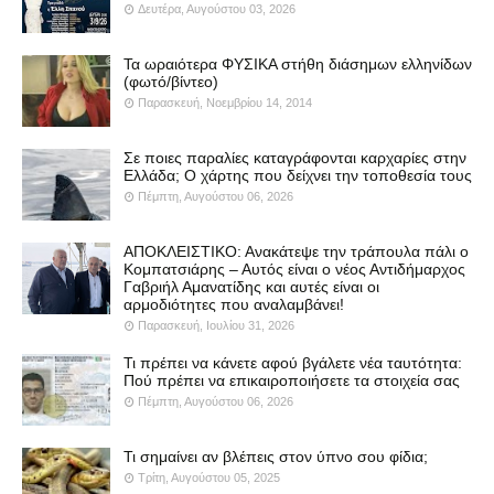
Δευτέρα, Αυγούστου 03, 2026
Τα ωραιότερα ΦΥΣΙΚΑ στήθη διάσημων ελληνίδων
(φωτό/βίντεο)
Παρασκευή, Νοεμβρίου 14, 2014
Σε ποιες παραλίες καταγράφονται καρχαρίες στην
Ελλάδα; Ο χάρτης που δείχνει την τοποθεσία τους
Πέμπτη, Αυγούστου 06, 2026
ΑΠΟΚΛΕΙΣΤΙΚΟ: Ανακάτεψε την τράπουλα πάλι ο
Κομπατσιάρης – Αυτός είναι ο νέος Αντιδήμαρχος
Γαβριήλ Αμανατίδης και αυτές είναι οι
αρμοδιότητες που αναλαμβάνει!
Παρασκευή, Ιουλίου 31, 2026
Τι πρέπει να κάνετε αφού βγάλετε νέα ταυτότητα:
Πού πρέπει να επικαιροποιήσετε τα στοιχεία σας
Πέμπτη, Αυγούστου 06, 2026
Τι σημαίνει αν βλέπεις στον ύπνο σου φίδια;
Τρίτη, Αυγούστου 05, 2025