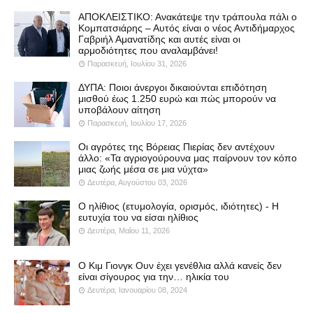
ΑΠΟΚΛΕΙΣΤΙΚΟ: Ανακάτεψε την τράπουλα πάλι ο
Κομπατσιάρης – Αυτός είναι ο νέος Αντιδήμαρχος
Γαβριήλ Αμανατίδης και αυτές είναι οι
αρμοδιότητες που αναλαμβάνει!
Παρασκευή, Ιουλίου 31, 2026
ΔΥΠΑ: Ποιοι άνεργοι δικαιούνται επιδότηση
μισθού έως 1.250 ευρώ και πώς μπορούν να
υποβάλουν αίτηση
Παρασκευή, Ιουλίου 17, 2026
Οι αγρότες της Βόρειας Πιερίας δεν αντέχουν
άλλο: «Τα αγριογούρουνα μας παίρνουν τον κόπο
μιας ζωής μέσα σε μια νύχτα»
Δευτέρα, Αυγούστου 03, 2026
Ο ηλίθιος (ετυμολογία, ορισμός, ιδιότητες) - Η
ευτυχία του να είσαι ηλίθιος
Δευτέρα, Μαΐου 11, 2026
Ο Κιμ Γιονγκ Ουν έχει γενέθλια αλλά κανείς δεν
είναι σίγουρος για την… ηλικία του
Δευτέρα, Ιανουαρίου 08, 2024