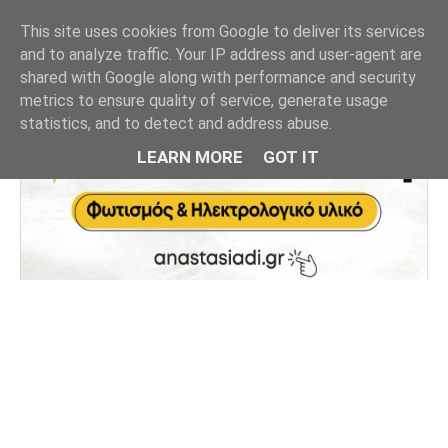
This site uses cookies from Google to deliver its services
and to analyze traffic. Your IP address and user-agent are
shared with Google along with performance and security
metrics to ensure quality of service, generate usage
statistics, and to detect and address abuse.
LEARN MORE
GOT IT