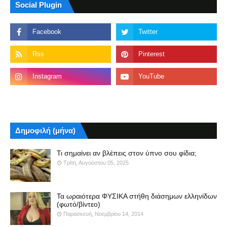
Social Plugin
Δημοφιλή (μήνα)
Τι σημαίνει αν βλέπεις στον ύπνο σου φίδια;
Τρίτη, Αυγούστου 05, 2025
Τα ωραιότερα ΦΥΣΙΚΑ στήθη διάσημων ελληνίδων
(φωτό/βίντεο)
Παρασκευή, Νοεμβρίου 14, 2014