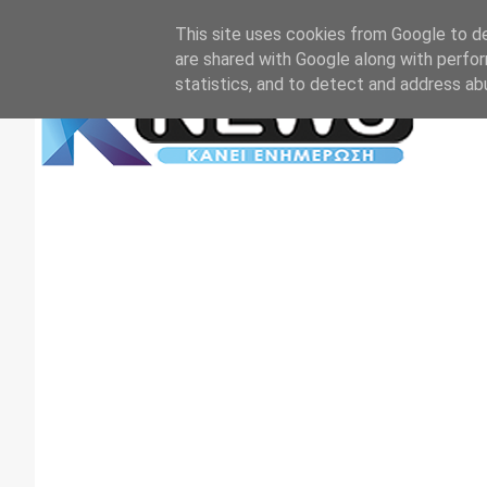
Αρχική
Επικοινωνία
Πρωτοσέλιδα
TV+RADIO
This site uses cookies from Google to del
are shared with Google along with perfor
statistics, and to detect and address ab