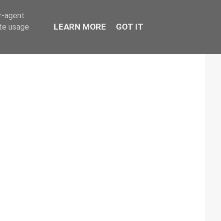
er-agent
LEARN MORE
GOT IT
ate usage