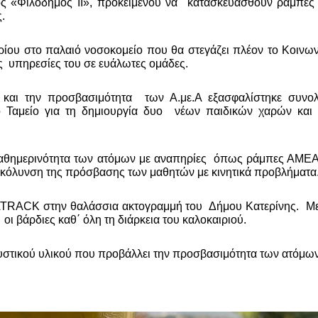
«Φιλόδημος ΙΙ», προκειμένου να  κατασκευασθούν ράμπες κ
.
ίου στο παλαιό νοσοκομείο που θα στεγάζει πλέον το Κοινωνι
ς  υπηρεσίες του σε ευάλωτες ομάδες.
και την προσβασιμότητα  των Α.με.Α εξασφαλίστηκε συνολι
Ταμείο για τη δημιουργία δυο  νέων παιδικών χαρών και τ
αθημερινότητα των ατόμων με αναπηρίες  όπως ράμπες ΑΜΕΑ 
ευκόλυνση της πρόσβασης των μαθητών με κινητικά προβλήματα
TRACK στην θαλάσσια ακτογραμμή του  Δήμου Κατερίνης.  Με 
οι βάρδιες καθ΄ όλη τη διάρκεια του καλοκαιριού.
στικού υλικού που προβάλλει την προσβασιμότητα των ατόμων 