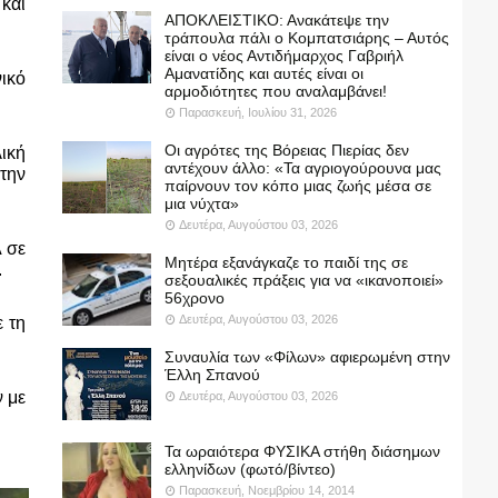
αι 
ΑΠΟΚΛΕΙΣΤΙΚΟ: Ανακάτεψε την
τράπουλα πάλι ο Κομπατσιάρης – Αυτός
είναι ο νέος Αντιδήμαρχος Γαβριήλ
Αμανατίδης και αυτές είναι οι
κό 
αρμοδιότητες που αναλαμβάνει!
Παρασκευή, Ιουλίου 31, 2026
Οι αγρότες της Βόρειας Πιερίας δεν
κή 
αντέχουν άλλο: «Τα αγριογούρουνα μας
ην 
παίρνουν τον κόπο μιας ζωής μέσα σε
μια νύχτα»
Δευτέρα, Αυγούστου 03, 2026
σε 
Μητέρα εξανάγκαζε το παιδί της σε
.
σεξουαλικές πράξεις για να «ικανοποιεί»
56χρονο
Δευτέρα, Αυγούστου 03, 2026
τη 
Συναυλία των «Φίλων» αφιερωμένη στην
Έλλη Σπανού
με 
Δευτέρα, Αυγούστου 03, 2026
Τα ωραιότερα ΦΥΣΙΚΑ στήθη διάσημων
ελληνίδων (φωτό/βίντεο)
Παρασκευή, Νοεμβρίου 14, 2014