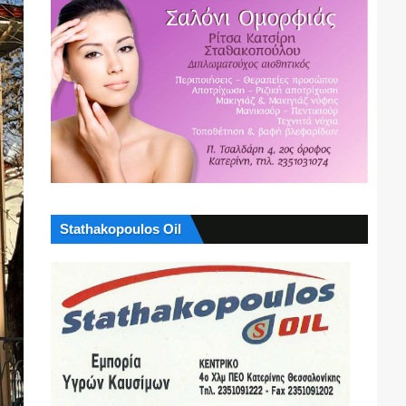
Stathakopoulos Oil