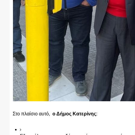
Στο πλαίσιο αυτό,  
ο Δήμος Κατερίνης
: