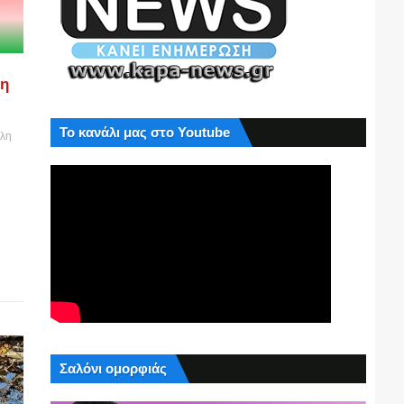
ση
Το κανάλι μας στο Youtube
όλη
Σαλόνι ομορφιάς