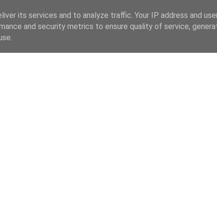
iver its services and to analyze traffic. Your IP address and us
mance and security metrics to ensure quality of service, gener
use.