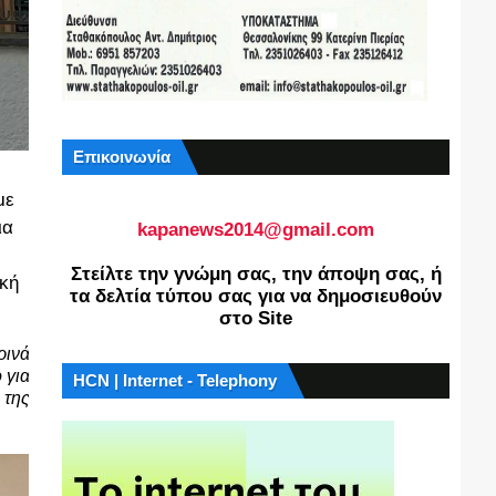
Επικοινωνία
με
ια
kapanews2014@gmail.com
Στείλτε την γνώμη σας, την άποψη σας, ή
ική
τα δελτία τύπου σας για να δημοσιευθούν
στο Site
ινά 
για 
HCN | Internet - Telephony
της 