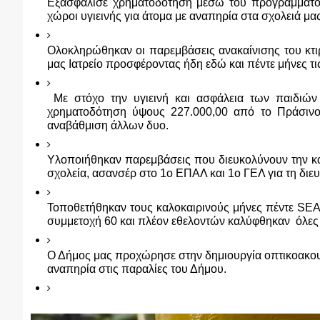
Εξασφάλισε χρηματοδότηση μέσω του προγράμματος 
χώροι υγιεινής για άτομα με αναπηρία στα σχολειά μας
Ολοκληρώθηκαν οι παρεμβάσεις ανακαίνισης του κτιρ
μας Ιατρείο προσφέροντας ήδη εδώ και πέντε μήνες τι
 Με στόχο την υγιεινή και ασφάλεια των παιδιών 
χρηματοδότηση ύψους 227.000,00 από το Πράσινο 
αναβάθμιση άλλων δυο. 
Υλοποιήθηκαν παρεμβάσεις που διευκολύνουν την κ
σχολεία, ασανσέρ στο 1ο ΕΠΑΛ και 1ο ΓΕΛ για τη δι
Τοποθετήθηκαν τους καλοκαιρινούς μήνες πέντε SEA
συμμετοχή 60 και πλέον εθελοντών καλύφθηκαν  όλες  
Ο Δήμος μας προχώρησε στην δημιουργία οπτικοακου
αναπηρία στις παραλίες του Δήμου.