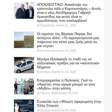
ΑΠΟΚΛΕΙΣΤΙΚΟ: Ανακάτεψε την
τράπουλα πάλι ο Κομπατσιάρης – Αυτός
είναι ο νέος Αντιδήμαρχος Γαβριήλ
Αμανατίδης και αυτές είναι οι
αρμοδιότητες που αναλαμβάνει!
Παρασκευή, Ιουλίου 31, 2026
Οι αγρότες της Βόρειας Πιερίας δεν
αντέχουν άλλο: «Τα αγριογούρουνα μας
παίρνουν τον κόπο μιας ζωής μέσα σε
μια νύχτα»
Δευτέρα, Αυγούστου 03, 2026
Μητέρα εξανάγκαζε το παιδί της σε
σεξουαλικές πράξεις για να «ικανοποιεί»
56χρονο
Δευτέρα, Αυγούστου 03, 2026
Επιχειρηματίας ή Πολιτικός; Γιατί το
«Άριστα» στην αγορά μπορεί να γίνει
«Μηδέν» στην κάλπη
Πέμπτη, Φεβρουαρίου 05, 2026
Συναυλία των «Φίλων» αφιερωμένη στην
Έλλη Σπανού
Δευτέρα, Αυγούστου 03, 2026