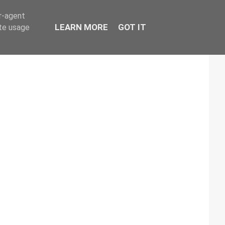
er-agent
LEARN MORE
GOT IT
ate usage