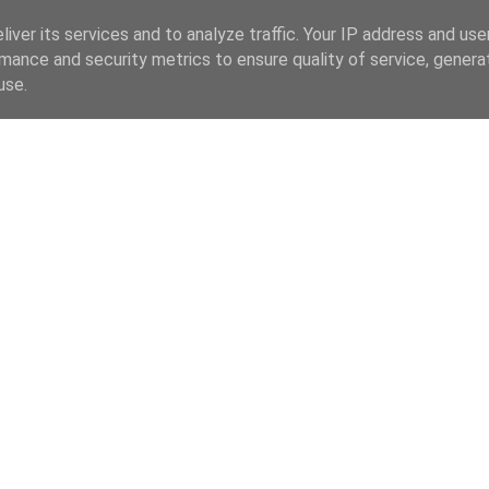
iver its services and to analyze traffic. Your IP address and us
mance and security metrics to ensure quality of service, gener
use.