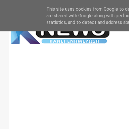
Αρχική
Επικοινωνία
Πρωτοσέλιδα
TV+RADIO
This site uses cookies from Google to del
are shared with Google along with perfor
statistics, and to detect and address ab