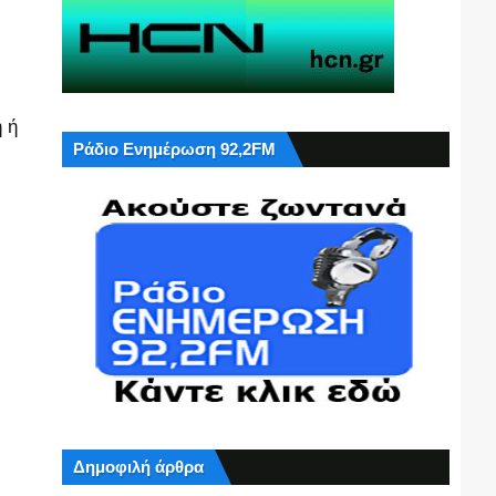
 ή
Ράδιο Ενημέρωση 92,2FM
Δημοφιλή άρθρα