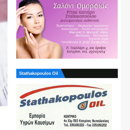
Stathakopoulos Oil