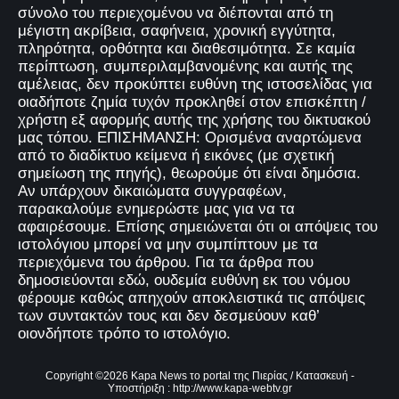
σύνολο του περιεχομένου να διέπονται από τη
μέγιστη ακρίβεια, σαφήνεια, χρονική εγγύτητα,
πληρότητα, ορθότητα και διαθεσιμότητα. Σε καμία
περίπτωση, συμπεριλαμβανομένης και αυτής της
αμέλειας, δεν προκύπτει ευθύνη της ιστοσελίδας για
οιαδήποτε ζημία τυχόν προκληθεί στον επισκέπτη /
χρήστη εξ αφορμής αυτής της χρήσης του δικτυακού
μας τόπου. ΕΠΙΣΗΜΑΝΣΗ: Ορισμένα αναρτώμενα
από το διαδίκτυο κείμενα ή εικόνες (με σχετική
σημείωση της πηγής), θεωρούμε ότι είναι δημόσια.
Αν υπάρχουν δικαιώματα συγγραφέων,
παρακαλούμε ενημερώστε μας για να τα
αφαιρέσουμε. Επίσης σημειώνεται ότι οι απόψεις του
ιστολόγιου μπορεί να μην συμπίπτουν με τα
περιεχόμενα του άρθρου. Για τα άρθρα που
δημοσιεύονται εδώ, ουδεμία ευθύνη εκ του νόμου
φέρουμε καθώς απηχούν αποκλειστικά τις απόψεις
των συντακτών τους και δεν δεσμεύουν καθ’
οιονδήποτε τρόπο το ιστολόγιο.
Copyright ©
2026
Kapa News το portal της Πιερίας
/ Κατασκευή -
Υποστήριξη :
http://www.kapa-webtv.gr