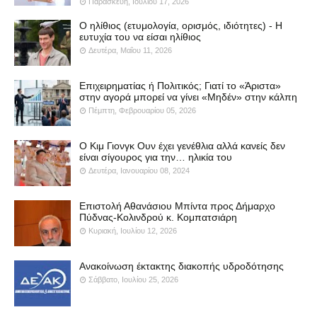
Παρασκευή, Ιουλίου 17, 2026
Ο ηλίθιος (ετυμολογία, ορισμός, ιδιότητες) - Η
ευτυχία του να είσαι ηλίθιος
Δευτέρα, Μαΐου 11, 2026
Επιχειρηματίας ή Πολιτικός; Γιατί το «Άριστα»
στην αγορά μπορεί να γίνει «Μηδέν» στην κάλπη
Πέμπτη, Φεβρουαρίου 05, 2026
Ο Κιμ Γιονγκ Ουν έχει γενέθλια αλλά κανείς δεν
είναι σίγουρος για την… ηλικία του
Δευτέρα, Ιανουαρίου 08, 2024
Επιστολή Αθανάσιου Μπίντα προς Δήμαρχο
Πύδνας-Κολινδρού κ. Κομπατσιάρη
Κυριακή, Ιουλίου 12, 2026
Ανακοίνωση έκτακτης διακοπής υδροδότησης
Σάββατο, Ιουλίου 25, 2026