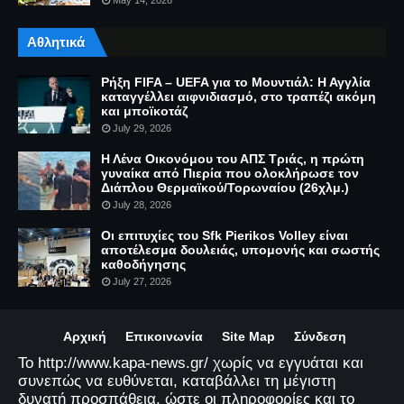
May 14, 2026
Αθλητικά
Ρήξη FIFA – UEFA για το Μουντιάλ: Η Αγγλία
καταγγέλλει αιφνιδιασμό, στο τραπέζι ακόμη
και μποϊκοτάζ
July 29, 2026
Η Λένα Οικονόμου του ΑΠΣ Τριάς, η πρώτη
γυναίκα από Πιερία που ολοκλήρωσε τον
Διάπλου Θερμαϊκού/Τορωναίου (26χλμ.)
July 28, 2026
Οι επιτυχίες του Sfk Pierikos Volley είναι
αποτέλεσμα δουλειάς, υπομονής και σωστής
καθοδήγησης
July 27, 2026
Αρχική
Επικοινωνία
Site Map
Σύνδεση
Το http://www.kapa-news.gr/ χωρίς να εγγυάται και
συνεπώς να ευθύνεται, καταβάλλει τη μέγιστη
δυνατή προσπάθεια, ώστε οι πληροφορίες και το