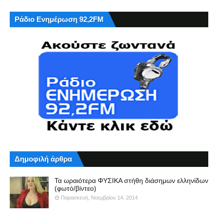
Ράδιο Ενημέρωση 92,2FM
Δημοφιλή άρθρα
Τα ωραιότερα ΦΥΣΙΚΑ στήθη διάσημων ελληνίδων
(φωτό/βίντεο)
Παρασκευή, Νοεμβρίου 14, 2014