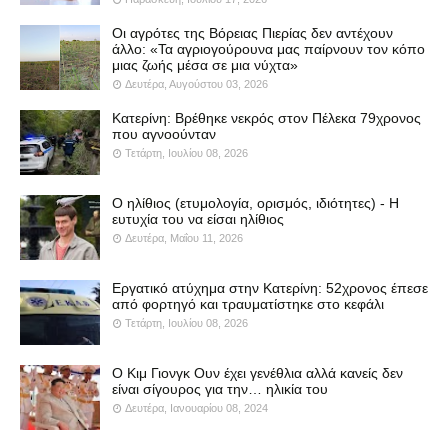
Οι αγρότες της Βόρειας Πιερίας δεν αντέχουν
άλλο: «Τα αγριογούρουνα μας παίρνουν τον κόπο
μιας ζωής μέσα σε μια νύχτα»
Δευτέρα, Αυγούστου 03, 2026
Κατερίνη: Βρέθηκε νεκρός στον Πέλεκα 79χρονος
που αγνοούνταν
Τετάρτη, Ιουλίου 08, 2026
Ο ηλίθιος (ετυμολογία, ορισμός, ιδιότητες) - Η
ευτυχία του να είσαι ηλίθιος
Δευτέρα, Μαΐου 11, 2026
Εργατικό ατύχημα στην Κατερίνη: 52χρονος έπεσε
από φορτηγό και τραυματίστηκε στο κεφάλι
Τετάρτη, Ιουλίου 08, 2026
Ο Κιμ Γιονγκ Ουν έχει γενέθλια αλλά κανείς δεν
είναι σίγουρος για την… ηλικία του
Δευτέρα, Ιανουαρίου 08, 2024