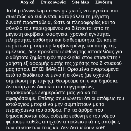
Αρχική
Επικοινωνία
Site Map
Σύνδεση
Το http://www.kapa-news.gr/ χωρίς να εγγυάται και
συνεπώς να ευθύνεται, καταβάλλει τη μέγιστη
δυνατή προσπάθεια, ώστε οι πληροφορίες και το
σύνολο του περιεχομένου να διέπονται από τη
μέγιστη ακρίβεια, σαφήνεια, χρονική εγγύτητα,
πληρότητα, ορθότητα και διαθεσιμότητα. Σε καμία
περίπτωση, συμπεριλαμβανομένης και αυτής της
αμέλειας, δεν προκύπτει ευθύνη της ιστοσελίδας για
οιαδήποτε ζημία τυχόν προκληθεί στον επισκέπτη /
χρήστη εξ αφορμής αυτής της χρήσης του δικτυακού
μας τόπου. ΕΠΙΣΗΜΑΝΣΗ: Ορισμένα αναρτώμενα
από το διαδίκτυο κείμενα ή εικόνες (με σχετική
σημείωση της πηγής), θεωρούμε ότι είναι δημόσια.
Αν υπάρχουν δικαιώματα συγγραφέων,
παρακαλούμε ενημερώστε μας για να τα
αφαιρέσουμε. Επίσης σημειώνεται ότι οι απόψεις του
ιστολόγιου μπορεί να μην συμπίπτουν με τα
περιεχόμενα του άρθρου. Για τα άρθρα που
δημοσιεύονται εδώ, ουδεμία ευθύνη εκ του νόμου
φέρουμε καθώς απηχούν αποκλειστικά τις απόψεις
των συντακτών τους και δεν δεσμεύουν καθ’