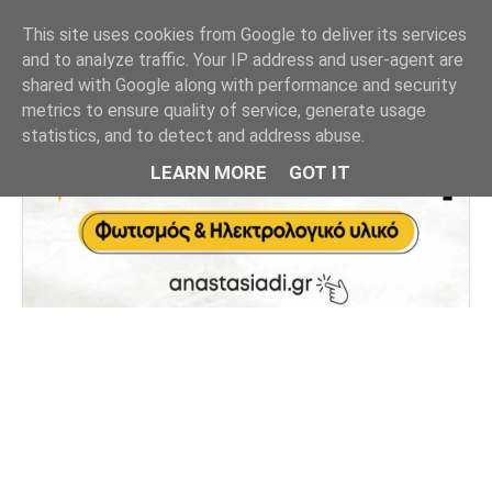
This site uses cookies from Google to deliver its services
and to analyze traffic. Your IP address and user-agent are
shared with Google along with performance and security
metrics to ensure quality of service, generate usage
statistics, and to detect and address abuse.
LEARN MORE
GOT IT