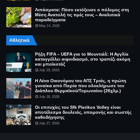
Λιπάσματα: Πόσο εκτόξευσε ο πόλεμος στη
Μέση Ανατολή τις τιμές τους – Αναλυτικά
παραδείγματα
May 14, 2026
Αθλητικά
Ρήξη FIFA – UEFA για το Μουντιάλ: Η Αγγλία
καταγγέλλει αιφνιδιασμό, στο τραπέζι ακόμη
και μποϊκοτάζ
July 29, 2026
Η Λένα Οικονόμου του ΑΠΣ Τριάς, η πρώτη
γυναίκα από Πιερία που ολοκλήρωσε τον
Διάπλου Θερμαϊκού/Τορωναίου (26χλμ.)
July 28, 2026
Οι επιτυχίες του Sfk Pierikos Volley είναι
αποτέλεσμα δουλειάς, υπομονής και σωστής
καθοδήγησης
July 27, 2026