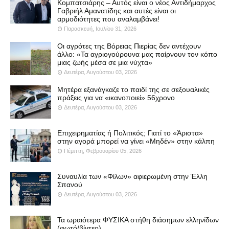
Κομπατσιάρης – Αυτός είναι ο νέος Αντιδήμαρχος
Γαβριήλ Αμανατίδης και αυτές είναι οι
αρμοδιότητες που αναλαμβάνει!
Παρασκευή, Ιουλίου 31, 2026
Οι αγρότες της Βόρειας Πιερίας δεν αντέχουν
άλλο: «Τα αγριογούρουνα μας παίρνουν τον κόπο
μιας ζωής μέσα σε μια νύχτα»
Δευτέρα, Αυγούστου 03, 2026
Μητέρα εξανάγκαζε το παιδί της σε σεξουαλικές
πράξεις για να «ικανοποιεί» 56χρονο
Δευτέρα, Αυγούστου 03, 2026
Επιχειρηματίας ή Πολιτικός; Γιατί το «Άριστα»
στην αγορά μπορεί να γίνει «Μηδέν» στην κάλπη
Πέμπτη, Φεβρουαρίου 05, 2026
Συναυλία των «Φίλων» αφιερωμένη στην Έλλη
Σπανού
Δευτέρα, Αυγούστου 03, 2026
Τα ωραιότερα ΦΥΣΙΚΑ στήθη διάσημων ελληνίδων
(φωτό/βίντεο)