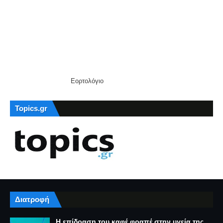
Εορτολόγιο
Topics.gr
Διατροφή
Η επίδραση του καφέ φραπέ στην υγεία της