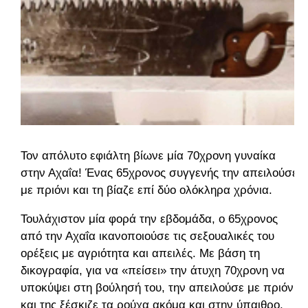
Τον απόλυτο εφιάλτη βίωνε μία 70χρονη γυναίκα
στην Αχαΐα! Ένας 65χρονος συγγενής την απειλούσε
με πριόνι και τη βίαζε επί δύο ολόκληρα χρόνια.
Τουλάχιστον μία φορά την εβδομάδα, ο 65χρονος
από την Αχαΐα ικανοποιούσε τις σεξουαλικές του
ορέξεις με αγριότητα και απειλές. Με βάση τη
δικογραφία, για να «πείσει» την άτυχη 70χρονη να
υποκύψει στη βούλησή του, την απειλούσε με πριόνι
και της ξέσκιζε τα ρούχα ακόμα και στην ύπαιθρο,