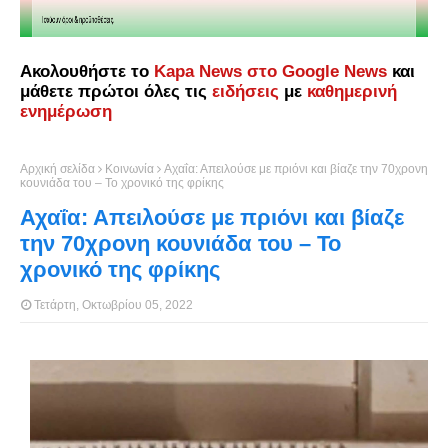
Ακολουθήστε το
Kapa News στο Google News
και
μάθετε πρώτοι όλες τις
ειδήσεις
με
καθημερινή
ενημέρωση
Αρχική σελίδα
Κοινωνία
Αχαΐα: Απειλούσε με πριόνι και βίαζε την 70χρονη
κουνιάδα του – Το χρονικό της φρίκης
Αχαΐα: Απειλούσε με πριόνι και βίαζε
την 70χρονη κουνιάδα του – Το
χρονικό της φρίκης
Τετάρτη, Οκτωβρίου 05, 2022