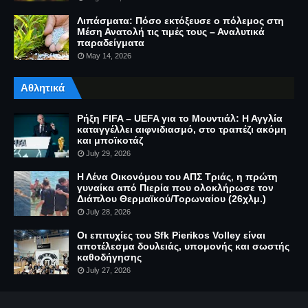
Λιπάσματα: Πόσο εκτόξευσε ο πόλεμος στη
Μέση Ανατολή τις τιμές τους – Αναλυτικά
παραδείγματα
May 14, 2026
Αθλητικά
Ρήξη FIFA – UEFA για το Μουντιάλ: Η Αγγλία
καταγγέλλει αιφνιδιασμό, στο τραπέζι ακόμη
και μποϊκοτάζ
July 29, 2026
Η Λένα Οικονόμου του ΑΠΣ Τριάς, η πρώτη
γυναίκα από Πιερία που ολοκλήρωσε τον
Διάπλου Θερμαϊκού/Τορωναίου (26χλμ.)
July 28, 2026
Οι επιτυχίες του Sfk Pierikos Volley είναι
αποτέλεσμα δουλειάς, υπομονής και σωστής
καθοδήγησης
July 27, 2026