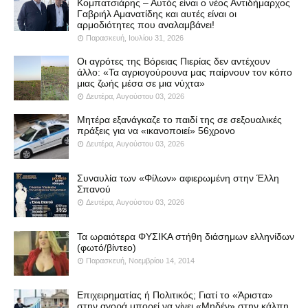
Κομπατσιάρης – Αυτός είναι ο νέος Αντιδήμαρχος
Γαβριήλ Αμανατίδης και αυτές είναι οι
αρμοδιότητες που αναλαμβάνει!
Παρασκευή, Ιουλίου 31, 2026
Οι αγρότες της Βόρειας Πιερίας δεν αντέχουν
άλλο: «Τα αγριογούρουνα μας παίρνουν τον κόπο
μιας ζωής μέσα σε μια νύχτα»
Δευτέρα, Αυγούστου 03, 2026
Μητέρα εξανάγκαζε το παιδί της σε σεξουαλικές
πράξεις για να «ικανοποιεί» 56χρονο
Δευτέρα, Αυγούστου 03, 2026
Συναυλία των «Φίλων» αφιερωμένη στην Έλλη
Σπανού
Δευτέρα, Αυγούστου 03, 2026
Τα ωραιότερα ΦΥΣΙΚΑ στήθη διάσημων ελληνίδων
(φωτό/βίντεο)
Παρασκευή, Νοεμβρίου 14, 2014
Επιχειρηματίας ή Πολιτικός; Γιατί το «Άριστα»
στην αγορά μπορεί να γίνει «Μηδέν» στην κάλπη