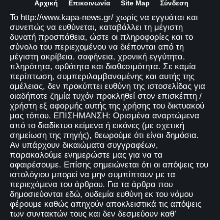
Αρχική
Επικοινωνία
Site Map
Σύνδεση
Το http://www.kapa-news.gr/ χωρίς να εγγυάται και
συνεπώς να ευθύνεται, καταβάλλει τη μέγιστη
δυνατή προσπάθεια, ώστε οι πληροφορίες και το
σύνολο του περιεχομένου να διέπονται από τη
μέγιστη ακρίβεια, σαφήνεια, χρονική εγγύτητα,
πληρότητα, ορθότητα και διαθεσιμότητα. Σε καμία
περίπτωση, συμπεριλαμβανομένης και αυτής της
αμέλειας, δεν προκύπτει ευθύνη της ιστοσελίδας για
οιαδήποτε ζημία τυχόν προκληθεί στον επισκέπτη /
χρήστη εξ αφορμής αυτής της χρήσης του δικτυακού
μας τόπου. ΕΠΙΣΗΜΑΝΣΗ: Ορισμένα αναρτώμενα
από το διαδίκτυο κείμενα ή εικόνες (με σχετική
σημείωση της πηγής), θεωρούμε ότι είναι δημόσια.
Αν υπάρχουν δικαιώματα συγγραφέων,
παρακαλούμε ενημερώστε μας για να τα
αφαιρέσουμε. Επίσης σημειώνεται ότι οι απόψεις του
ιστολόγιου μπορεί να μην συμπίπτουν με τα
περιεχόμενα του άρθρου. Για τα άρθρα που
δημοσιεύονται εδώ, ουδεμία ευθύνη εκ του νόμου
φέρουμε καθώς απηχούν αποκλειστικά τις απόψεις
των συντακτών τους και δεν δεσμεύουν καθ’