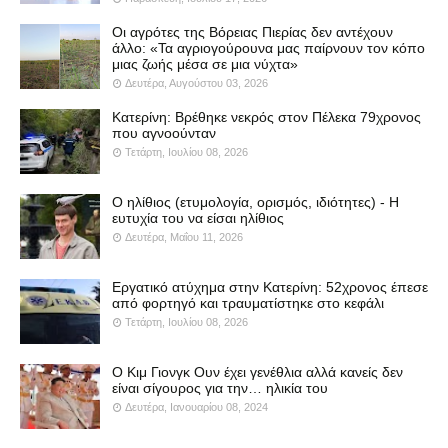
Οι αγρότες της Βόρειας Πιερίας δεν αντέχουν
άλλο: «Τα αγριογούρουνα μας παίρνουν τον κόπο
μιας ζωής μέσα σε μια νύχτα»
Δευτέρα, Αυγούστου 03, 2026
Κατερίνη: Βρέθηκε νεκρός στον Πέλεκα 79χρονος
που αγνοούνταν
Τετάρτη, Ιουλίου 08, 2026
Ο ηλίθιος (ετυμολογία, ορισμός, ιδιότητες) - Η
ευτυχία του να είσαι ηλίθιος
Δευτέρα, Μαΐου 11, 2026
Εργατικό ατύχημα στην Κατερίνη: 52χρονος έπεσε
από φορτηγό και τραυματίστηκε στο κεφάλι
Τετάρτη, Ιουλίου 08, 2026
Ο Κιμ Γιονγκ Ουν έχει γενέθλια αλλά κανείς δεν
είναι σίγουρος για την… ηλικία του
Δευτέρα, Ιανουαρίου 08, 2024