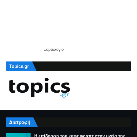
Εορτολόγιο
Topics.gr
Διατροφή
Η επίδραση του καφέ φραπέ στην υγεία της