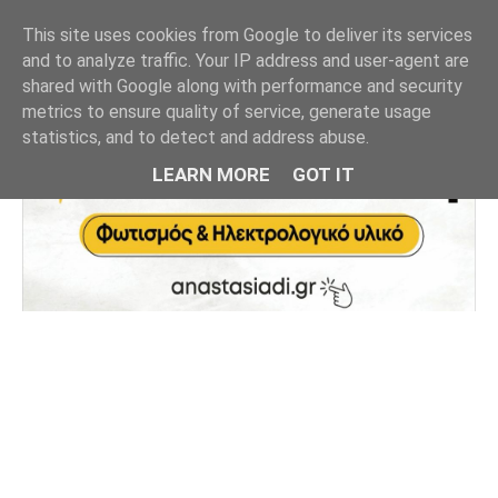
This site uses cookies from Google to deliver its services
and to analyze traffic. Your IP address and user-agent are
shared with Google along with performance and security
metrics to ensure quality of service, generate usage
statistics, and to detect and address abuse.
LEARN MORE
GOT IT