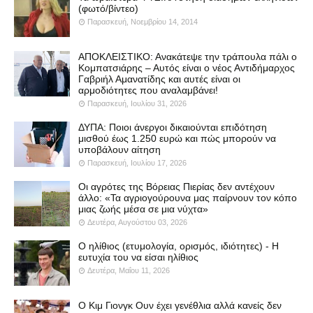
(φωτό/βίντεο)
Παρασκευή, Νοεμβρίου 14, 2014
ΑΠΟΚΛΕΙΣΤΙΚΟ: Ανακάτεψε την τράπουλα πάλι ο
Κομπατσιάρης – Αυτός είναι ο νέος Αντιδήμαρχος
Γαβριήλ Αμανατίδης και αυτές είναι οι
αρμοδιότητες που αναλαμβάνει!
Παρασκευή, Ιουλίου 31, 2026
ΔΥΠΑ: Ποιοι άνεργοι δικαιούνται επιδότηση
μισθού έως 1.250 ευρώ και πώς μπορούν να
υποβάλουν αίτηση
Παρασκευή, Ιουλίου 17, 2026
Οι αγρότες της Βόρειας Πιερίας δεν αντέχουν
άλλο: «Τα αγριογούρουνα μας παίρνουν τον κόπο
μιας ζωής μέσα σε μια νύχτα»
Δευτέρα, Αυγούστου 03, 2026
Ο ηλίθιος (ετυμολογία, ορισμός, ιδιότητες) - Η
ευτυχία του να είσαι ηλίθιος
Δευτέρα, Μαΐου 11, 2026
Ο Κιμ Γιονγκ Ουν έχει γενέθλια αλλά κανείς δεν