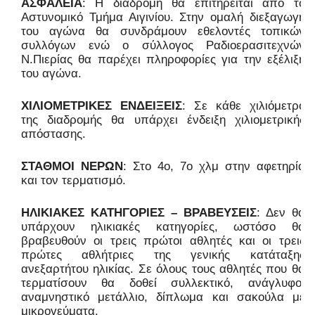
ΑΣΦΑΛΕΙΑ
: Η διαδρομή θα επιτηρείται από το
Αστυνομικό Τμήμα Αιγινίου. Στην ομαλή διεξαγωγή
του αγώνα θα συνδράμουν εθελοντές τοπικών
συλλόγων ενώ ο σύλλογος Ραδιοερασιτεχνών
Ν.Πιερίας θα παρέχει πληροφορίες για την εξέλιξη
του αγώνα.
ΧΙΛΙΟΜΕΤΡΙΚΕΣ ΕΝΔΕΙΞΕΙΣ
: Σε κάθε χιλιόμετρο
της διαδρομής θα υπάρχει ένδειξη χιλιομετρικής
απόστασης.
ΣΤΑΘΜΟΙ ΝΕΡΩΝ
: Στο 4ο, 7ο χλμ στην αφετηρία
και τον τερματισμό.
ΗΛΙΚΙΑΚΕΣ ΚΑΤΗΓΟΡΙΕΣ – ΒΡΑΒΕΥΣΕΙΣ
: Δεν θα
υπάρχουν ηλικιακές κατηγορίες, ωστόσο θα
βραβευθούν οι τρεις πρώτοι αθλητές και οι τρεις
πρώτες αθλήτριες της γενικής κατάταξης
ανεξαρτήτου ηλικίας. Σε όλους τους αθλητές που θα
τερματίσουν θα δοθεί συλλεκτικό, ανάγλυφο,
αναμνηστικό μετάλλιο, δίπλωμα και σακούλα με
μικρογεύματα.