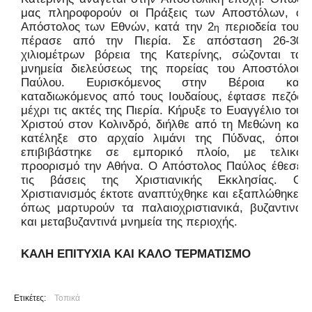
μας πληροφορούν οι Πράξεις των Αποστόλων, ο
Απόστολος των Εθνών, κατά την 2
περιοδεία του,
η
πέρασε από την Πιερία. Σε απόσταση 26-30
χιλιομέτρων βόρεια της Κατερίνης, σώζονται τα
μνημεία διελεύσεως της πορείας του Αποστόλου
Παύλου. Ευρισκόμενος στην Βέροια και
καταδιωκόμενος από τους Ιουδαίους, έφτασε πεζός
μέχρι τις ακτές της Πιερία. Κήρυξε το Ευαγγέλιο του
Χριστού στον Κολινδρό, διήλθε από τη Μεθώνη και
κατέληξε στο αρχαίο λιμάνι της Πύδνας, όπου
επιβιβάστηκε σε εμπορικό πλοίο, με τελικό
προορισμό την Αθήνα. Ο Απόστολος Παύλος έθεσε
τις βάσεις της Χριστιανικής Εκκλησίας. Ο
Χριστιανισμός έκτοτε αναπτύχθηκε και εξαπλώθηκε,
όπως μαρτυρούν τα παλαιοχριστιανικά, βυζαντινά
και μεταβυζαντινά μνημεία της περιοχής.
ΚΑΛΗ ΕΠΙΤΥΧΙΑ ΚΑΙ ΚΑΛΟ ΤΕΡΜΑΤΙΣΜΟ
Ετικέτες:
Τοπικά