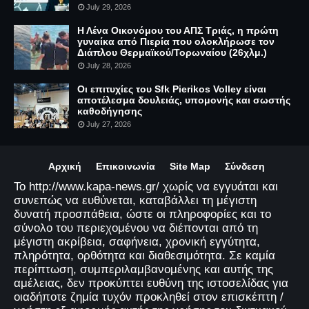
July 29, 2026
Η Λένα Οικονόμου του ΑΠΣ Τριάς, η πρώτη
γυναίκα από Πιερία που ολοκλήρωσε τον
Διάπλου Θερμαϊκού/Τορωναίου (26χλμ.)
July 28, 2026
Οι επιτυχίες του Sfk Pierikos Volley είναι
αποτέλεσμα δουλειάς, υπομονής και σωστής
καθοδήγησης
July 27, 2026
Αρχική
Επικοινωνία
Site Map
Σύνδεση
Το http://www.kapa-news.gr/ χωρίς να εγγυάται και
συνεπώς να ευθύνεται, καταβάλλει τη μέγιστη
δυνατή προσπάθεια, ώστε οι πληροφορίες και το
σύνολο του περιεχομένου να διέπονται από τη
μέγιστη ακρίβεια, σαφήνεια, χρονική εγγύτητα,
πληρότητα, ορθότητα και διαθεσιμότητα. Σε καμία
περίπτωση, συμπεριλαμβανομένης και αυτής της
αμέλειας, δεν προκύπτει ευθύνη της ιστοσελίδας για
οιαδήποτε ζημία τυχόν προκληθεί στον επισκέπτη /