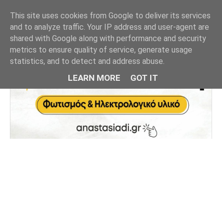
This site uses cookies from Google to deliver its services
and to analyze traffic. Your IP address and user-agent are
shared with Google along with performance and security
metrics to ensure quality of service, generate usage
statistics, and to detect and address abuse.
LEARN MORE
GOT IT