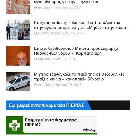
είναι σίγουρος για την… ηλικία του
Δευτέρα, Ιανουαρίου 08, 2024
Επιχειρηματίας ή Πολιτικός; Γιατί το «Άριστα»
στην αγορά μπορεί να γίνει «Μηδέν» στην κάλπη
Πέμπτη, Φεβρουαρίου 05, 2026
Επιστολή Αθανάσιου Μπίντα προς Δήμαρχο
Πύδνας-Κολινδρού κ. Κομπατσιάρη
Κυριακή, Ιουλίου 12, 2026
Μητέρα εξανάγκαζε το παιδί της σε σεξουαλικές
πράξεις για να «ικανοποιεί» 56χρονο
Δευτέρα, Αυγούστου 03, 2026
Εφημερεύοντα Φαρμακεία ΠΙΕΡΙΑΣ