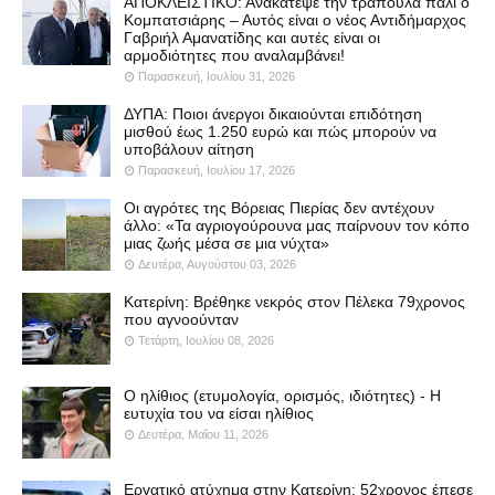
ΑΠΟΚΛΕΙΣΤΙΚΟ: Ανακάτεψε την τράπουλα πάλι ο
Κομπατσιάρης – Αυτός είναι ο νέος Αντιδήμαρχος
Γαβριήλ Αμανατίδης και αυτές είναι οι
αρμοδιότητες που αναλαμβάνει!
Παρασκευή, Ιουλίου 31, 2026
ΔΥΠΑ: Ποιοι άνεργοι δικαιούνται επιδότηση
μισθού έως 1.250 ευρώ και πώς μπορούν να
υποβάλουν αίτηση
Παρασκευή, Ιουλίου 17, 2026
Οι αγρότες της Βόρειας Πιερίας δεν αντέχουν
άλλο: «Τα αγριογούρουνα μας παίρνουν τον κόπο
μιας ζωής μέσα σε μια νύχτα»
Δευτέρα, Αυγούστου 03, 2026
Κατερίνη: Βρέθηκε νεκρός στον Πέλεκα 79χρονος
που αγνοούνταν
Τετάρτη, Ιουλίου 08, 2026
Ο ηλίθιος (ετυμολογία, ορισμός, ιδιότητες) - Η
ευτυχία του να είσαι ηλίθιος
Δευτέρα, Μαΐου 11, 2026
Εργατικό ατύχημα στην Κατερίνη: 52χρονος έπεσε