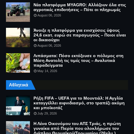
Νέα πλατφόρμα MYAGRO: Αλλάζουν όλα στις
αγροτικές επιδοτήσεις – Πότε οι πληρωμές
August 06, 2026
Άνοιξε η πλατφόρμα για ενισχύσεις ύψους
24,6 εκατ. ευρώ σε παραγωγούς – Ποιοι είναι
οι δικαιούχοι
August 06, 2026
Λιπάσματα: Πόσο εκτόξευσε ο πόλεμος στη
Μέση Ανατολή τις τιμές τους – Αναλυτικά
παραδείγματα
May 14, 2026
Αθλητικά
Ρήξη FIFA – UEFA για το Μουντιάλ: Η Αγγλία
καταγγέλλει αιφνιδιασμό, στο τραπέζι ακόμη
και μποϊκοτάζ
July 29, 2026
Η Λένα Οικονόμου του ΑΠΣ Τριάς, η πρώτη
γυναίκα από Πιερία που ολοκλήρωσε τον
Διάπλου Θερμαϊκού/Τορωναίου (26χλμ.)