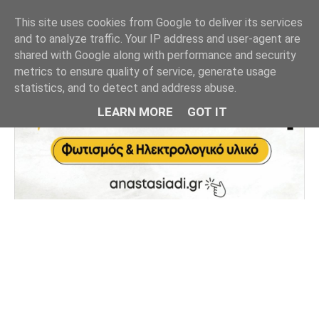
This site uses cookies from Google to deliver its services
and to analyze traffic. Your IP address and user-agent are
shared with Google along with performance and security
metrics to ensure quality of service, generate usage
statistics, and to detect and address abuse.
LEARN MORE
GOT IT