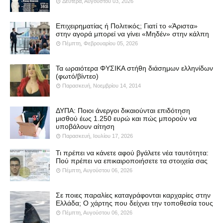
Δευτέρα, Αυγούστου 03, 2026
Επιχειρηματίας ή Πολιτικός; Γιατί το «Άριστα»
στην αγορά μπορεί να γίνει «Μηδέν» στην κάλπη
Πέμπτη, Φεβρουαρίου 05, 2026
Τα ωραιότερα ΦΥΣΙΚΑ στήθη διάσημων ελληνίδων
(φωτό/βίντεο)
Παρασκευή, Νοεμβρίου 14, 2014
ΔΥΠΑ: Ποιοι άνεργοι δικαιούνται επιδότηση
μισθού έως 1.250 ευρώ και πώς μπορούν να
υποβάλουν αίτηση
Παρασκευή, Ιουλίου 17, 2026
Τι πρέπει να κάνετε αφού βγάλετε νέα ταυτότητα:
Πού πρέπει να επικαιροποιήσετε τα στοιχεία σας
Πέμπτη, Αυγούστου 06, 2026
Σε ποιες παραλίες καταγράφονται καρχαρίες στην
Ελλάδα; Ο χάρτης που δείχνει την τοποθεσία τους
Πέμπτη, Αυγούστου 06, 2026