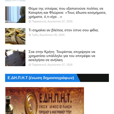
Θύμα της σπείρας που εξαπατούσε πολίτες σε
Κατερίνη και Φλώρινα: «Τους έδωσα κοσμήματα,
χρήματα, ό,τι είχα…»
Παρασκευή, Αυγούστου 07, 2026
Τι σημαίνει αν βλέπεις στον ύπνο σου φίδια;
Τρίτη, Αυγούστου 05, 2025
Σοκ στην Κρήτη: Τουρίστας επιχείρησε να
χρηματίσει υπάλληλο για του επιτρέψει να
ασελγήσει σε ανήλικη
Παρασκευή, Αυγούστου 07, 2026
Ε.ΔΗ.Π.Η.Τ (ένωση δημοσιογράφων)