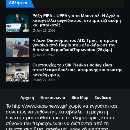
Αθλητικά
Ρήξη FIFA – UEFA για το Μουντιάλ: Η Αγγλία
καταγγέλλει αιφνιδιασμό, στο τραπέζι ακόμη
και μποϊκοτάζ
July 29, 2026
Η Λένα Οικονόμου του ΑΠΣ Τριάς, η πρώτη
γυναίκα από Πιερία που ολοκλήρωσε τον
Διάπλου Θερμαϊκού/Τορωναίου (26χλμ.)
July 28, 2026
Οι επιτυχίες του Sfk Pierikos Volley είναι
αποτέλεσμα δουλειάς, υπομονής και σωστής
καθοδήγησης
July 27, 2026
Αρχική
Επικοινωνία
Site Map
Σύνδεση
Το http://www.kapa-news.gr/ χωρίς να εγγυάται και
συνεπώς να ευθύνεται, καταβάλλει τη μέγιστη
δυνατή προσπάθεια, ώστε οι πληροφορίες και το
σύνολο του περιεχομένου να διέπονται από τη
μέγιστη ακρίβεια, σαφήνεια, χρονική εγγύτητα,