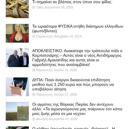
Τι σημαίνει αν βλέπεις στον ύπνο σου φίδια;
Τρίτη, Αυγούστου 05, 2025
Τα ωραιότερα ΦΥΣΙΚΑ στήθη διάσημων ελληνίδων
(φωτό/βίντεο)
Παρασκευή, Νοεμβρίου 14, 2014
ΑΠΟΚΛΕΙΣΤΙΚΟ: Ανακάτεψε την τράπουλα πάλι ο
Κομπατσιάρης – Αυτός είναι ο νέος Αντιδήμαρχος
Γαβριήλ Αμανατίδης και αυτές είναι οι
αρμοδιότητες που αναλαμβάνει!
Παρασκευή, Ιουλίου 31, 2026
ΔΥΠΑ: Ποιοι άνεργοι δικαιούνται επιδότηση
μισθού έως 1.250 ευρώ και πώς μπορούν να
υποβάλουν αίτηση
Παρασκευή, Ιουλίου 17, 2026
Οι αγρότες της Βόρειας Πιερίας δεν αντέχουν
άλλο: «Τα αγριογούρουνα μας παίρνουν τον κόπο
μιας ζωής μέσα σε μια νύχτα»
Δευτέρα, Αυγούστου 03, 2026
Ο ηλίθιος (ετυμολογία, ορισμός, ιδιότητες) - Η