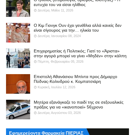
ευτυχία του να είσαι ηλίθιος
Δευτέρα, Μαΐου 11, 2026
Ο Κιμ Γιονγκ Ουν έχει γενέθλια αλλά κανείς δεν
είναι σίγουρος για την… ηλικία του
Δευτέρα, Ιανουαρίου 08, 2024
Επιχειρηματίας ή Πολιτικός; Γιατί το «Άριστα»
στην αγορά μπορεί να γίνει «Μηδέν» στην κάλπη
Πέμπτη, Φεβρουαρίου 05, 2026
Επιστολή Αθανάσιου Μπίντα προς Δήμαρχο
Πύδνας-Κολινδρού κ. Κομπατσιάρη
Κυριακή, Ιουλίου 12, 2026
Μητέρα εξανάγκαζε το παιδί της σε σεξουαλικές
πράξεις για να «ικανοποιεί» 56χρονο
Δευτέρα, Αυγούστου 03, 2026
Εφημερεύοντα Φαρμακεία ΠΙΕΡΙΑΣ