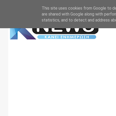
Αρχική
Επικοινωνία
Πρωτοσέλιδα
TV+RADIO
This site uses cookies from Google to del
are shared with Google along with perfor
statistics, and to detect and address ab