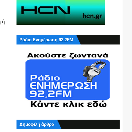
 ή
Ράδιο Ενημέρωση 92,2FM
Δημοφιλή άρθρα