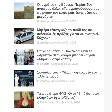
Οι αγρότες της Βόρειας Πιερίας δεν
αντέχουν άλλο: «Τα αγριογούρουνα μας
παίρνουν τον κόπο μιας ζωής μέσα σε
μια νύχτα»
Δευτέρα, Αυγούστου 03, 2026
Μητέρα εξανάγκαζε το παιδί της σε
σεξουαλικές πράξεις για να «ικανοποιεί»
56χρονο
Δευτέρα, Αυγούστου 03, 2026
Επιχειρηματίας ή Πολιτικός; Γιατί το
«Άριστα» στην αγορά μπορεί να γίνει
«Μηδέν» στην κάλπη
Πέμπτη, Φεβρουαρίου 05, 2026
Συναυλία των «Φίλων» αφιερωμένη στην
Έλλη Σπανού
Δευτέρα, Αυγούστου 03, 2026
Τα ωραιότερα ΦΥΣΙΚΑ στήθη διάσημων
ελληνίδων (φωτό/βίντεο)
Παρασκευή, Νοεμβρίου 14, 2014