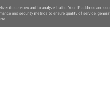
iver its services and to analyze traffic. Your IP address and us
mance and security metrics to ensure quality of service, gener
use.