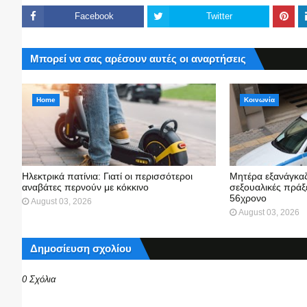
Facebook
Twitter
Μπορεί να σας αρέσουν αυτές οι αναρτήσεις
Home
Κοινωνία
Ηλεκτρικά πατίνια: Γιατί οι περισσότεροι
Μητέρα εξανάγκαζ
αναβάτες περνούν με κόκκινο
σεξουαλικές πράξε
56χρονο
August 03, 2026
August 03, 2026
Δημοσίευση σχολίου
0 Σχόλια