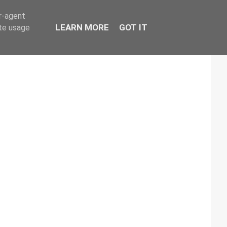
er-agent
LEARN MORE
GOT IT
ate usage