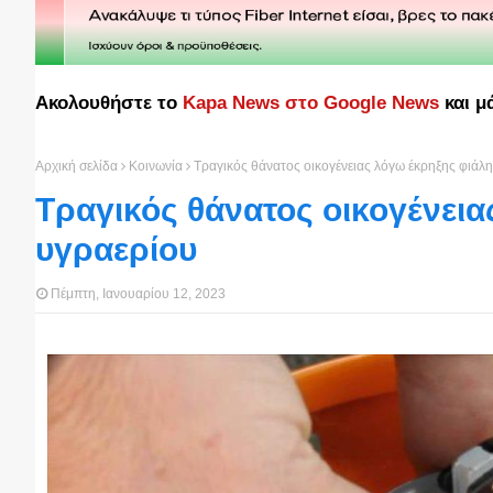
Ακολουθήστε το
Kapa News στο Google News
και μ
Αρχική σελίδα
Κοινωνία
Τραγικός θάνατος οικογένειας λόγω έκρηξης φιάλ
Τραγικός θάνατος οικογένεια
υγραερίου
Πέμπτη, Ιανουαρίου 12, 2023